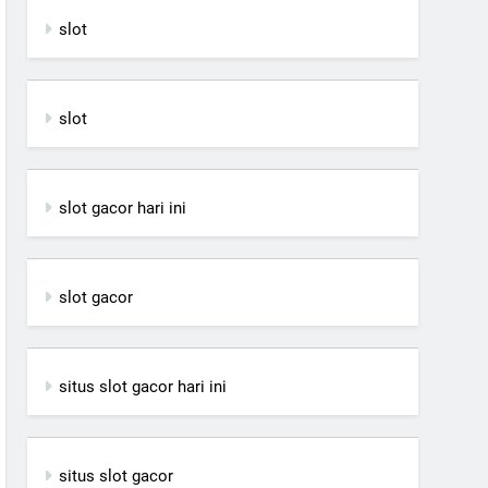
slot
slot
slot gacor hari ini
slot gacor
situs slot gacor hari ini
situs slot gacor