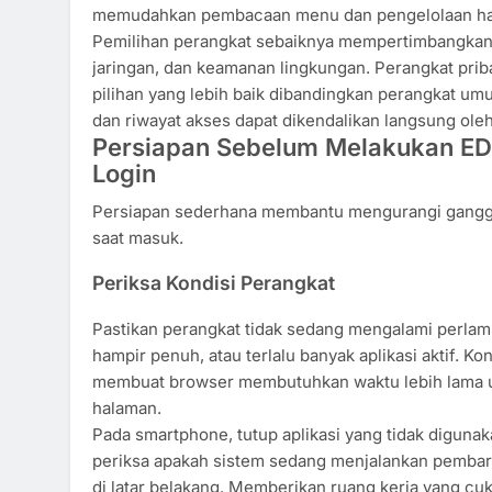
memudahkan pembacaan menu dan pengelolaan ha
Pemilihan perangkat sebaiknya mempertimbangkan 
jaringan, dan keamanan lingkungan. Perangkat prib
pilihan yang lebih baik dibandingkan perangkat u
dan riwayat akses dapat dikendalikan langsung ole
Persiapan Sebelum Melakukan 
Login
Persiapan sederhana membantu mengurangi gangg
saat masuk.
Periksa Kondisi Perangkat
Pastikan perangkat tidak sedang mengalami perla
hampir penuh, atau terlalu banyak aplikasi aktif. Ko
membuat browser membutuhkan waktu lebih lama 
halaman.
Pada smartphone, tutup aplikasi yang tidak digunak
periksa apakah sistem sedang menjalankan pembar
di latar belakang. Memberikan ruang kerja yang c