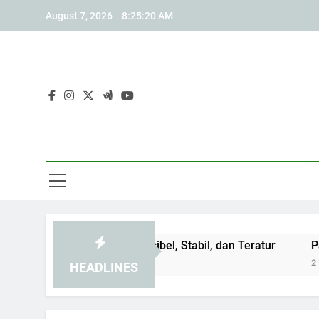
Skip
August 7, 2026
8:25:21 AM
to
content
Bib
Nikmati B
ang Lebih Fleksibel, Stabil, dan Teratur
Panduan LEBA
2 Weeks Ago
HEADLINES