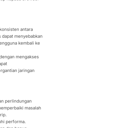
konsisten antara
us dapat menyebabkan
pengguna kembali ke
 dengan mengakses
apat
rgantian jaringan
dan perlindungan
memperbaiki masalah
rip.
uhi performa.