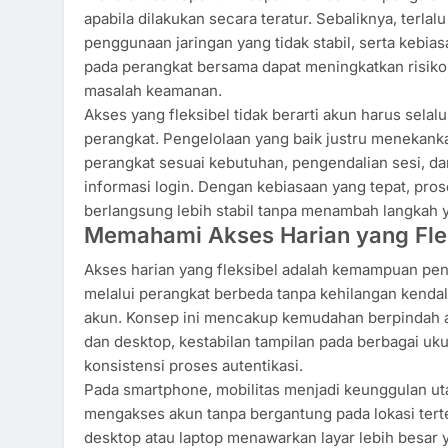
apabila dilakukan secara teratur. Sebaliknya, terlalu
penggunaan jaringan yang tidak stabil, serta kebi
pada perangkat bersama dapat meningkatkan risik
masalah keamanan.
Akses yang fleksibel tidak berarti akun harus selalu
perangkat. Pengelolaan yang baik justru menekank
perangkat sesuai kebutuhan, pengendalian sesi, d
informasi login. Dengan kebiasaan yang tepat, pro
berlangsung lebih stabil tanpa menambah langkah y
Memahami Akses Harian yang Fle
Akses harian yang fleksibel adalah kemampuan pe
melalui perangkat berbeda tanpa kehilangan kenda
akun. Konsep ini mencakup kemudahan berpindah 
dan desktop, kestabilan tampilan pada berbagai ukur
konsistensi proses autentikasi.
Pada smartphone, mobilitas menjadi keunggulan u
mengakses akun tanpa bergantung pada lokasi terte
desktop atau laptop menawarkan layar lebih besar 