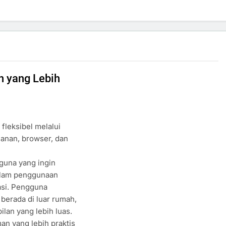
n yang Lebih
fleksibel melalui
anan, browser, dan
guna yang ingin
Dalam penggunaan
asi. Pengguna
berada di luar rumah,
lan yang lebih luas.
an yang lebih praktis