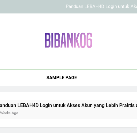
Panduan LEBAH4D Login untuk Aks
Cara Mengatasi Kolom Login
KAYA787 Login dengan Struktur Hala
EDWINSLOT Login untuk Akses Harian yan
anko6
Panduan LEBAH4D Login untuk Aks
erbagai Game Dan Hiburan Online Di Bibanko6. Tempat Seru Un
Cara Mengatasi Kolom Login
SAMPLE PAGE
KAYA787 Login dengan Struktur Hala
H4D Login untuk Akses Akun yang Lebih Praktis dan Aman