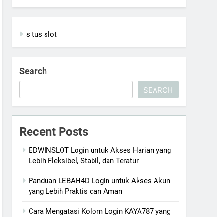
situs slot
Search
SEARCH
Recent Posts
EDWINSLOT Login untuk Akses Harian yang
Lebih Fleksibel, Stabil, dan Teratur
Panduan LEBAH4D Login untuk Akses Akun
yang Lebih Praktis dan Aman
Cara Mengatasi Kolom Login KAYA787 yang