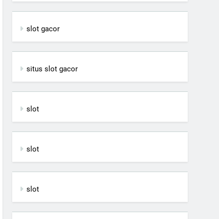
slot gacor
situs slot gacor
slot
slot
slot