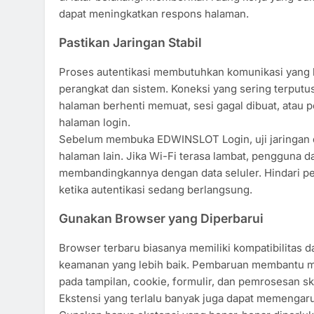
dapat meningkatkan respons halaman.
Pastikan Jaringan Stabil
Proses autentikasi membutuhkan komunikasi yang 
perangkat dan sistem. Koneksi yang sering terput
halaman berhenti memuat, sesi gagal dibuat, atau 
halaman login.
Sebelum membuka EDWINSLOT Login, uji jaringan
halaman lain. Jika Wi-Fi terasa lambat, pengguna d
membandingkannya dengan data seluler. Hindari pe
ketika autentikasi sedang berlangsung.
Gunakan Browser yang Diperbarui
Browser terbaru biasanya memiliki kompatibilitas 
keamanan yang lebih baik. Pembaruan membantu 
pada tampilan, cookie, formulir, dan pemrosesan sk
Ekstensi yang terlalu banyak juga dapat memengar