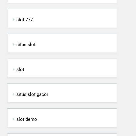
slot 777
situs slot
slot
situs slot gacor
slot demo