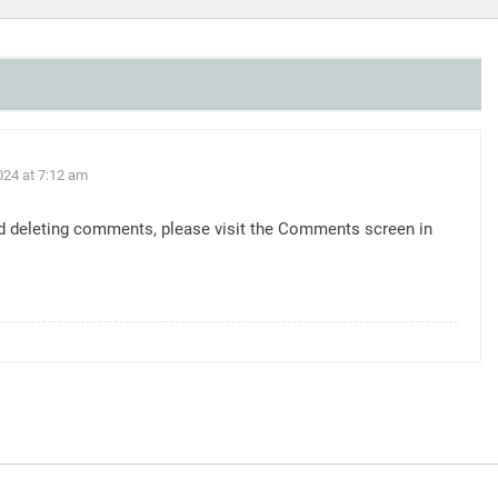
024 at 7:12 am
and deleting comments, please visit the Comments screen in