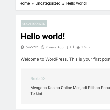
Home
Uncategorized
Hello world!
UNCATEGORIZED
Hello world!
1
57a52f2
2 Years Ago
1 Mins
Welcome to WordPress. This is your first post. 
Next:
Post
navigation
Mengapa Kasino Online Menjadi Pilihan Popul
Terkini