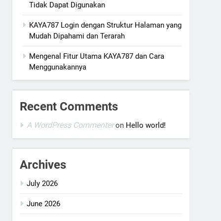
Tidak Dapat Digunakan
KAYA787 Login dengan Struktur Halaman yang
Mudah Dipahami dan Terarah
Mengenal Fitur Utama KAYA787 dan Cara
Menggunakannya
Recent Comments
A WordPress Commenter
on
Hello world!
Archives
July 2026
June 2026