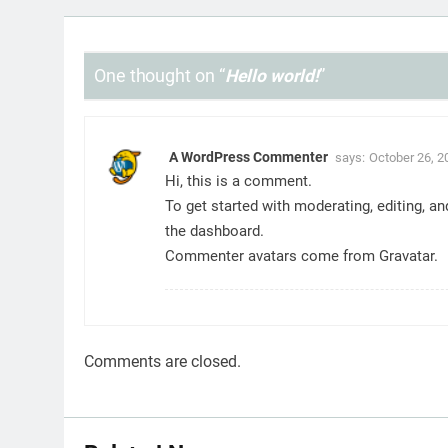
One thought on “
Hello world!
”
A WordPress Commenter
says:
October 26, 2
Hi, this is a comment.
To get started with moderating, editing, 
the dashboard.
Commenter avatars come from
Gravatar
.
Comments are closed.