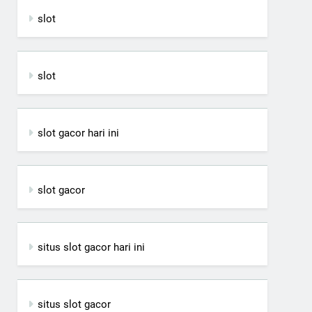
slot
slot
slot gacor hari ini
slot gacor
situs slot gacor hari ini
situs slot gacor