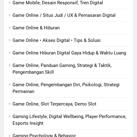
Game Mobile, Desain Responsif, Tren Digital
Game Online / Situs Judi / UX & Pemasaran Digital
Game Online & Hiburan
Game Online • Akses Digital • Tips & Solusi
Game Online Hiburan Digital Gaya Hidup & Waktu Luang
Game Online, Panduan Gaming, Strategi & Taktik,
Pengembangan Skill
Game Online, Pengembangan Diri, Psikologi, Strategi
Permainan
Game Online, Slot Terpercaya, Demo Slot
Gaming Lifestyle, Digital Wellbeing, Player Performance,
Esports Insight
Gaming Psychology & Behavior