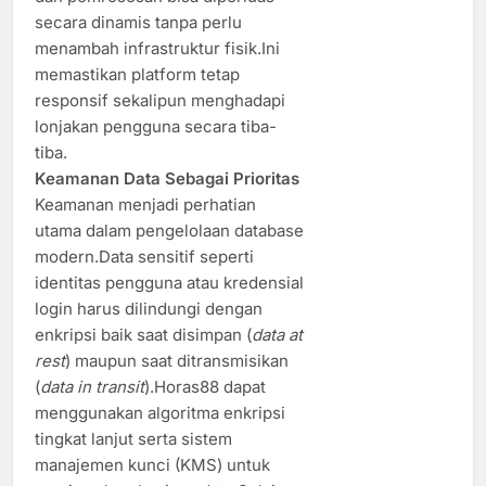
secara dinamis tanpa perlu
menambah infrastruktur fisik.Ini
memastikan platform tetap
responsif sekalipun menghadapi
lonjakan pengguna secara tiba-
tiba.
Keamanan Data Sebagai Prioritas
Keamanan menjadi perhatian
utama dalam pengelolaan database
modern.Data sensitif seperti
identitas pengguna atau kredensial
login harus dilindungi dengan
enkripsi baik saat disimpan (
data at
rest
) maupun saat ditransmisikan
(
data in transit
).Horas88 dapat
menggunakan algoritma enkripsi
tingkat lanjut serta sistem
manajemen kunci (KMS) untuk