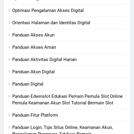
Optimasi Pengalaman Akses Digital
Orientasi Halaman dan Identitas Digital
Panduan Akses Akun
Panduan Akses Aman
Panduan Aktivitas Digital Harian
Panduan Akun Digital
Panduan Digital
Panduan Edwinslot Edukasi Pemain Pemula Slot Online
Pemula Keamanan Akun Slot Tutorial Bermain Slot
Panduan Fitur Platform
Panduan Login, Tips Situs Online, Keamanan Akun,
Pengalaman Pengguna, Edukasi Pemain