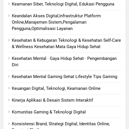
Keamanan Siber, Teknologi Digital, Edukasi Pengguna
Keandalan Akses Digital,Infrastruktur Platform
Online,Manajemen Sistem,Pengalaman
Pengguna,Optimalisasi Layanan
Kesehatan & Kebugaran Teknologi & Kesehatan Self-Care
& Wellness Kesehatan Mata Gaya Hidup Sehat
Kesehatan Mental · Gaya Hidup Sehat · Pengembangan
Diri
Kesehatan Mental Gaming Sehat Lifestyle Tips Gaming
Keuangan Digital, Teknologi, Keamanan Online
Kinerja Aplikasi & Desain Sistem Interaktif
Komunitas Gaming & Teknologi Digital
Konsistensi Brand, Strategi Digital, Identitas Online,