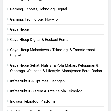
Gaming, Esports, Teknologi Digital
Gaming, Technology, How-To
Gaya Hidup
Gaya Hidup Digital & Edukasi Pemain
Gaya Hidup Mahasiswa / Teknologi & Transformasi
Digital
Gaya Hidup Sehat, Nutrisi & Pola Makan, Kebugaran &
Olahraga, Wellness & Lifestyle, Manajemen Berat Badan
Infrastruktur & Optimasi Jaringan
Infrastruktur Sistem & Tata Kelola Teknologi
Inovasi Teknologi Platform