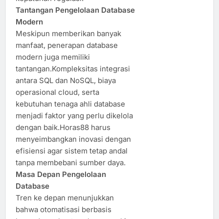
Tantangan Pengelolaan Database
Modern
Meskipun memberikan banyak
manfaat, penerapan database
modern juga memiliki
tantangan.Kompleksitas integrasi
antara SQL dan NoSQL, biaya
operasional cloud, serta
kebutuhan tenaga ahli database
menjadi faktor yang perlu dikelola
dengan baik.Horas88 harus
menyeimbangkan inovasi dengan
efisiensi agar sistem tetap andal
tanpa membebani sumber daya.
Masa Depan Pengelolaan
Database
Tren ke depan menunjukkan
bahwa otomatisasi berbasis