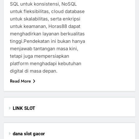
SQL untuk konsistensi, NoSQL
untuk fleksibilitas, cloud database
untuk skalabilitas, serta enkripsi
untuk keamanan, Horas88 dapat
menghadirkan layanan berkualitas
tinggi.Pendekatan ini bukan hanya
menjawab tantangan masa kini,
tetapi juga mempersiapkan
platform menghadapi kebutuhan
digital di masa depan.
Read More
LINK SLOT
dana slot gacor