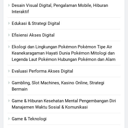
Desain Visual Digital, Pengalaman Mobile, Hiburan
Interaktif
Edukasi & Strategi Digital
Efisiensi Akses Digital
Ekologi dan Lingkungan Pokémon Pokémon Tipe Air
Keanekaragaman Hayati Dunia Pokémon Mitologi dan
Legenda Laut Pokémon Hubungan Pokémon dan Alam
Evaluasi Performa Akses Digital
Gambling, Slot Machines, Kasino Online, Strategi
Bermain
Game & Hiburan Kesehatan Mental Pengembangan Diri
Manajemen Waktu Sosial & Komunikasi
Game & Teknologi