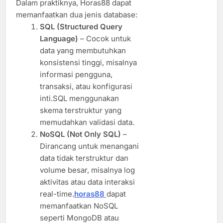
Dalam praktiknya, Horas88 dapat
memanfaatkan dua jenis database:
SQL (Structured Query
Language)
– Cocok untuk
data yang membutuhkan
konsistensi tinggi, misalnya
informasi pengguna,
transaksi, atau konfigurasi
inti.SQL menggunakan
skema terstruktur yang
memudahkan validasi data.
NoSQL (Not Only SQL)
–
Dirancang untuk menangani
data tidak terstruktur dan
volume besar, misalnya log
aktivitas atau data interaksi
real-time.
horas88
dapat
memanfaatkan NoSQL
seperti MongoDB atau