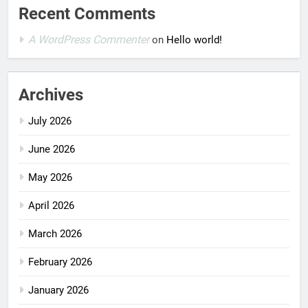
Recent Comments
A WordPress Commenter
on
Hello world!
Archives
July 2026
June 2026
May 2026
April 2026
March 2026
February 2026
January 2026