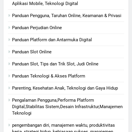
Aplikasi Mobile, Teknologi Digital
Panduan Pengguna, Taruhan Online, Keamanan & Privasi
Panduan Perjudian Online
Panduan Platform dan Antarmuka Digital
Panduan Slot Online
Panduan Slot, Tips dan Trik Slot, Judi Online
Panduan Teknologi & Akses Platform
Parenting, Kesehatan Anak, Teknologi dan Gaya Hidup
Pengalaman Pengguna,Performa Platform
Digital,Stabilitas Sistem,Desain Infrastruktur,Manajemen
Teknologi
pengembangan diri, manajemen waktu, produktivitas
kerja, strategi hidup, kebiasaan sukses, manajemen