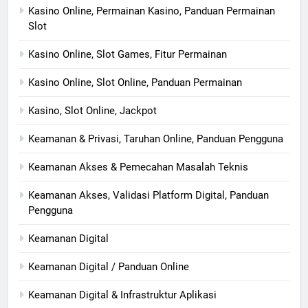
Kasino Online, Permainan Kasino, Panduan Permainan
Slot
Kasino Online, Slot Games, Fitur Permainan
Kasino Online, Slot Online, Panduan Permainan
Kasino, Slot Online, Jackpot
Keamanan & Privasi, Taruhan Online, Panduan Pengguna
Keamanan Akses & Pemecahan Masalah Teknis
Keamanan Akses, Validasi Platform Digital, Panduan
Pengguna
Keamanan Digital
Keamanan Digital / Panduan Online
Keamanan Digital & Infrastruktur Aplikasi