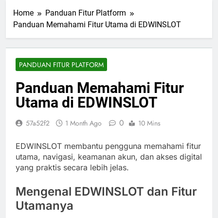
Home
Panduan Fitur Platform
Panduan Memahami Fitur Utama di EDWINSLOT
PANDUAN FITUR PLATFORM
Panduan Memahami Fitur
Utama di EDWINSLOT
0
57a52f2
1 Month Ago
10 Mins
EDWINSLOT membantu pengguna memahami fitur
utama, navigasi, keamanan akun, dan akses digital
yang praktis secara lebih jelas.
Mengenal EDWINSLOT dan Fitur
Utamanya