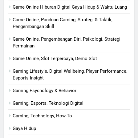
Game Online Hiburan Digital Gaya Hidup & Waktu Luang
Game Online, Panduan Gaming, Strategi & Taktik,
Pengembangan Skill
Game Online, Pengembangan Diri, Psikologi, Strategi
Permainan
Game Online, Slot Terpercaya, Demo Slot
Gaming Lifestyle, Digital Wellbeing, Player Performance,
Esports Insight
Gaming Psychology & Behavior
Gaming, Esports, Teknologi Digital
Gaming, Technology, How-To
Gaya Hidup