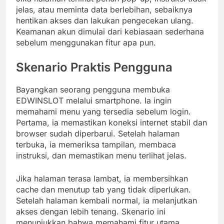
jelas, atau meminta data berlebihan, sebaiknya
hentikan akses dan lakukan pengecekan ulang.
Keamanan akun dimulai dari kebiasaan sederhana
sebelum menggunakan fitur apa pun.
Skenario Praktis Pengguna
Bayangkan seorang pengguna membuka
EDWINSLOT melalui smartphone. Ia ingin
memahami menu yang tersedia sebelum login.
Pertama, ia memastikan koneksi internet stabil dan
browser sudah diperbarui. Setelah halaman
terbuka, ia memeriksa tampilan, membaca
instruksi, dan memastikan menu terlihat jelas.
Jika halaman terasa lambat, ia membersihkan
cache dan menutup tab yang tidak diperlukan.
Setelah halaman kembali normal, ia melanjutkan
akses dengan lebih tenang. Skenario ini
menunjukkan bahwa memahami fitur utama