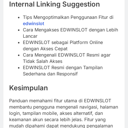
Internal Linking Suggestion
Tips Mengoptimalkan Penggunaan Fitur di
edwinslot
Cara Mengakses EDWINSLOT dengan Lebih
Lancar
EDWINSLOT sebagai Platform Online
dengan Akses Cepat
Cara Mengenali EDWINSLOT Resmi agar
Tidak Salah Akses
EDWINSLOT Resmi dengan Tampilan
Sederhana dan Responsif
Kesimpulan
Panduan memahami fitur utama di EDWINSLOT
membantu pengguna mengenali navigasi, halaman
login, tampilan mobile, akses alternatif, dan
keamanan akun secara lebih jelas. Fitur yang
mudah dipahami dapat mendukung pengalaman