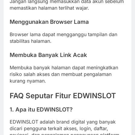
Jangan langsung memasukkan data akun sebelum
memastikan halaman terlihat wajar.
Menggunakan Browser Lama
Browser lama dapat mengganggu tampilan dan
stabilitas halaman.
Membuka Banyak Link Acak
Membuka banyak halaman dapat meningkatkan
risiko salah akses dan membuat pengalaman
kurang nyaman.
FAQ Seputar Fitur EDWINSLOT
1. Apa itu EDWINSLOT?
EDWINSLOT adalah brand digital yang banyak
dicari pengguna terkait akses, login, daftar,