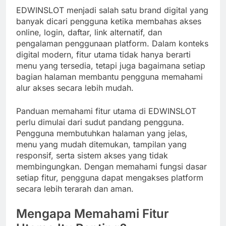
EDWINSLOT menjadi salah satu brand digital yang
banyak dicari pengguna ketika membahas akses
online, login, daftar, link alternatif, dan
pengalaman penggunaan platform. Dalam konteks
digital modern, fitur utama tidak hanya berarti
menu yang tersedia, tetapi juga bagaimana setiap
bagian halaman membantu pengguna memahami
alur akses secara lebih mudah.
Panduan memahami fitur utama di EDWINSLOT
perlu dimulai dari sudut pandang pengguna.
Pengguna membutuhkan halaman yang jelas,
menu yang mudah ditemukan, tampilan yang
responsif, serta sistem akses yang tidak
membingungkan. Dengan memahami fungsi dasar
setiap fitur, pengguna dapat mengakses platform
secara lebih terarah dan aman.
Mengapa Memahami Fitur