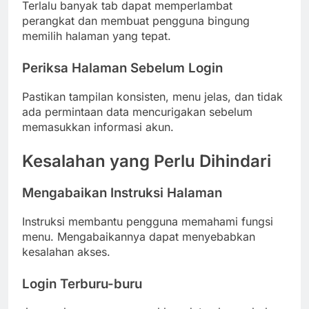
Terlalu banyak tab dapat memperlambat
perangkat dan membuat pengguna bingung
memilih halaman yang tepat.
Periksa Halaman Sebelum Login
Pastikan tampilan konsisten, menu jelas, dan tidak
ada permintaan data mencurigakan sebelum
memasukkan informasi akun.
Kesalahan yang Perlu Dihindari
Mengabaikan Instruksi Halaman
Instruksi membantu pengguna memahami fungsi
menu. Mengabaikannya dapat menyebabkan
kesalahan akses.
Login Terburu-buru