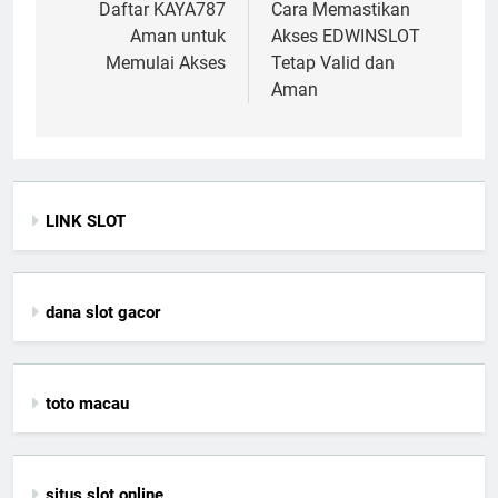
navigation
Daftar KAYA787
Cara Memastikan
Aman untuk
Akses EDWINSLOT
Memulai Akses
Tetap Valid dan
Aman
LINK SLOT
dana slot gacor
toto macau
situs slot online