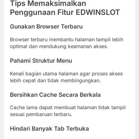
Tips Memaksimalkan
Penggunaan Fitur EDWINSLOT
Gunakan Browser Terbaru
Browser terbaru membantu halaman tampil lebih
optimal dan mendukung keamanan akses.
Pahami Struktur Menu
Kenali bagian utama halaman agar proses akses
lebih cepat dan tidak membingungkan.
Bersihkan Cache Secara Berkala
Cache lama dapat membuat halaman tidak tampil
sesuai pembaruan terbaru.
Hindari Banyak Tab Terbuka