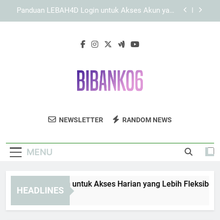
Skip
Cara Mengatasi Kolom Login KAYA787 yang
to
Tidak Dapat Digunakan
content
KAYA787 Login dengan Struktur Halaman yang
Mudah Dipahami dan Terarah
EDWINSLOT Login untuk Akses Harian yang
Lebih Fleksibel, Stabil, dan Teratur
Panduan LEBAH4D Login untuk Akses Akun yang
Lebih Praktis dan Aman
Cara Mengatasi Kolom Login KAYA787 yang
Tidak Dapat Digunakan
Bibanko6
Nikmati Berbagai Game Dan Hiburan Online
KAYA787 Login dengan Struktur Halaman yang
NEWSLETTER
RANDOM NEWS
Mudah Dipahami dan Terarah
Di Bibanko6. Tempat Seru Untuk Para
Gamer.
MENU
DWINSLOT Login untuk Akses Harian yang Lebih Fleksibel, Stab
HEADLINES
 Weeks Ago