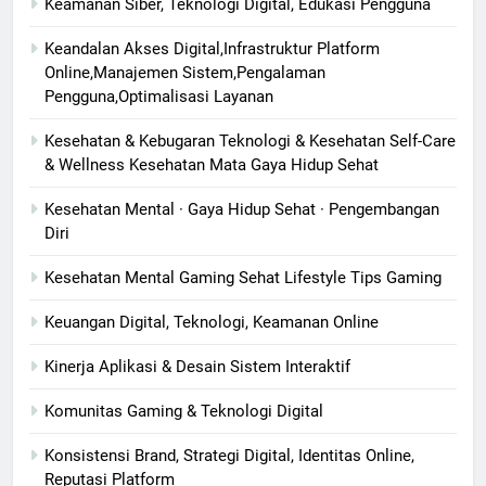
Keamanan Siber, Teknologi Digital, Edukasi Pengguna
Keandalan Akses Digital,Infrastruktur Platform
Online,Manajemen Sistem,Pengalaman
Pengguna,Optimalisasi Layanan
Kesehatan & Kebugaran Teknologi & Kesehatan Self-Care
& Wellness Kesehatan Mata Gaya Hidup Sehat
Kesehatan Mental · Gaya Hidup Sehat · Pengembangan
Diri
Kesehatan Mental Gaming Sehat Lifestyle Tips Gaming
Keuangan Digital, Teknologi, Keamanan Online
Kinerja Aplikasi & Desain Sistem Interaktif
Komunitas Gaming & Teknologi Digital
Konsistensi Brand, Strategi Digital, Identitas Online,
Reputasi Platform