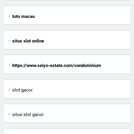
toto macau
situs slot online
https://www.seiyo-estate.com/condominium
slot gacor
situs slot gacor