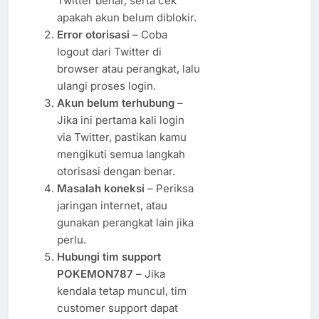
Twitter benar, serta cek
apakah akun belum diblokir.
Error otorisasi
– Coba
logout dari Twitter di
browser atau perangkat, lalu
ulangi proses login.
Akun belum terhubung
–
Jika ini pertama kali login
via Twitter, pastikan kamu
mengikuti semua langkah
otorisasi dengan benar.
Masalah koneksi
– Periksa
jaringan internet, atau
gunakan perangkat lain jika
perlu.
Hubungi tim support
POKEMON787
– Jika
kendala tetap muncul, tim
customer support dapat