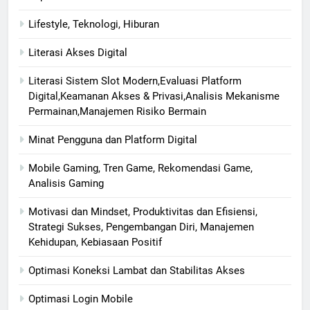
Lifestyle, Teknologi, Hiburan
Literasi Akses Digital
Literasi Sistem Slot Modern,Evaluasi Platform
Digital,Keamanan Akses & Privasi,Analisis Mekanisme
Permainan,Manajemen Risiko Bermain
Minat Pengguna dan Platform Digital
Mobile Gaming, Tren Game, Rekomendasi Game,
Analisis Gaming
Motivasi dan Mindset, Produktivitas dan Efisiensi,
Strategi Sukses, Pengembangan Diri, Manajemen
Kehidupan, Kebiasaan Positif
Optimasi Koneksi Lambat dan Stabilitas Akses
Optimasi Login Mobile