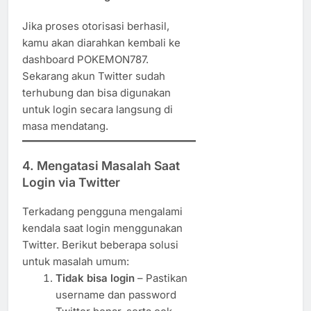
Jika proses otorisasi berhasil,
kamu akan diarahkan kembali ke
dashboard POKEMON787.
Sekarang akun Twitter sudah
terhubung dan bisa digunakan
untuk login secara langsung di
masa mendatang.
4. Mengatasi Masalah Saat
Login via Twitter
Terkadang pengguna mengalami
kendala saat login menggunakan
Twitter. Berikut beberapa solusi
untuk masalah umum:
Tidak bisa login
– Pastikan
username dan password