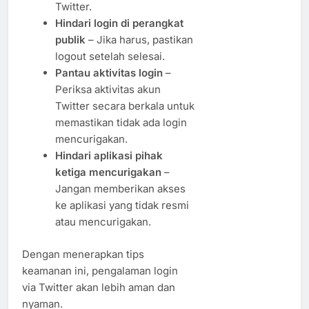
Twitter.
Hindari login di perangkat
publik
– Jika harus, pastikan
logout setelah selesai.
Pantau aktivitas login
–
Periksa aktivitas akun
Twitter secara berkala untuk
memastikan tidak ada login
mencurigakan.
Hindari aplikasi pihak
ketiga mencurigakan
–
Jangan memberikan akses
ke aplikasi yang tidak resmi
atau mencurigakan.
Dengan menerapkan tips
keamanan ini, pengalaman login
via Twitter akan lebih aman dan
nyaman.