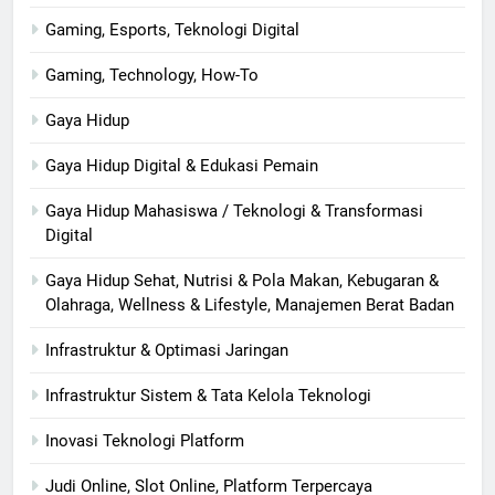
Gaming, Esports, Teknologi Digital
Gaming, Technology, How-To
Gaya Hidup
Gaya Hidup Digital & Edukasi Pemain
Gaya Hidup Mahasiswa / Teknologi & Transformasi
Digital
Gaya Hidup Sehat, Nutrisi & Pola Makan, Kebugaran &
Olahraga, Wellness & Lifestyle, Manajemen Berat Badan
Infrastruktur & Optimasi Jaringan
Infrastruktur Sistem & Tata Kelola Teknologi
Inovasi Teknologi Platform
Judi Online, Slot Online, Platform Terpercaya