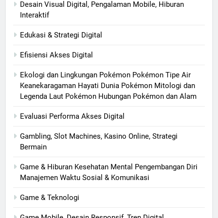
Desain Visual Digital, Pengalaman Mobile, Hiburan
Interaktif
Edukasi & Strategi Digital
Efisiensi Akses Digital
Ekologi dan Lingkungan Pokémon Pokémon Tipe Air
Keanekaragaman Hayati Dunia Pokémon Mitologi dan
Legenda Laut Pokémon Hubungan Pokémon dan Alam
Evaluasi Performa Akses Digital
Gambling, Slot Machines, Kasino Online, Strategi
Bermain
Game & Hiburan Kesehatan Mental Pengembangan Diri
Manajemen Waktu Sosial & Komunikasi
Game & Teknologi
Game Mobile, Desain Responsif, Tren Digital