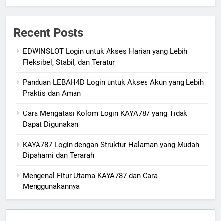
Recent Posts
EDWINSLOT Login untuk Akses Harian yang Lebih
Fleksibel, Stabil, dan Teratur
Panduan LEBAH4D Login untuk Akses Akun yang Lebih
Praktis dan Aman
Cara Mengatasi Kolom Login KAYA787 yang Tidak
Dapat Digunakan
KAYA787 Login dengan Struktur Halaman yang Mudah
Dipahami dan Terarah
Mengenal Fitur Utama KAYA787 dan Cara
Menggunakannya