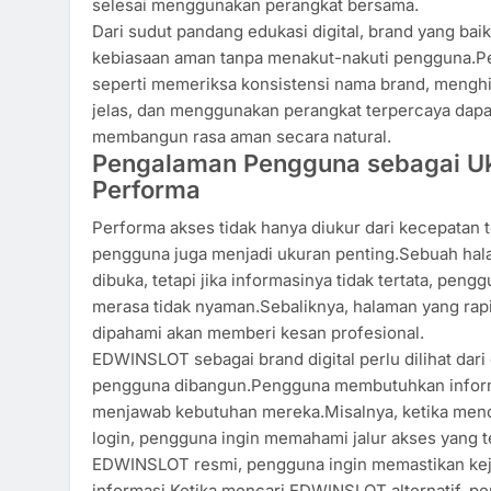
selesai menggunakan perangkat bersama.
Dari sudut pandang edukasi digital, brand yang ba
kebiasaan aman tanpa menakut-nakuti pengguna.P
seperti memeriksa konsistensi nama brand, menghi
jelas, dan menggunakan perangkat terpercaya dap
membangun rasa aman secara natural.
Pengalaman Pengguna sebagai U
Performa
Performa akses tidak hanya diukur dari kecepatan
pengguna juga menjadi ukuran penting.Sebuah hala
dibuka, tetapi jika informasinya tidak tertata, peng
merasa tidak nyaman.Sebaliknya, halaman yang rapi
dipahami akan memberi kesan profesional.
EDWINSLOT sebagai brand digital perlu dilihat dar
pengguna dibangun.Pengguna membutuhkan inform
menjawab kebutuhan mereka.Misalnya, ketika me
login, pengguna ingin memahami jalur akses yang t
EDWINSLOT resmi, pengguna ingin memastikan ke
informasi.Ketika mencari EDWINSLOT alternatif, p