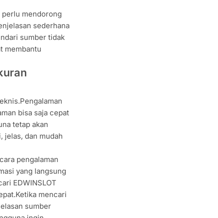
ik perlu mendorong
enjelasan sederhana
ndari sumber tidak
at membantu
kuran
 teknis.Pengalaman
man bisa saja cepat
guna tetap akan
, jelas, dan mudah
i cara pengalaman
asi yang langsung
ncari EDWINSLOT
epat.Ketika mencari
jelasan sumber
engguna ingin