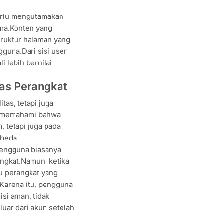
erlu mengutamakan
ama.Konten yang
struktur halaman yang
guna.Dari sisi user
 lebih bernilai
as Perangkat
tas, tetapi juga
u memahami bahwa
 tetapi juga pada
rbeda.
pengguna biasanya
angkat.Namun, ketika
u perangkat yang
.Karena itu, pengguna
si aman, tidak
uar dari akun setelah