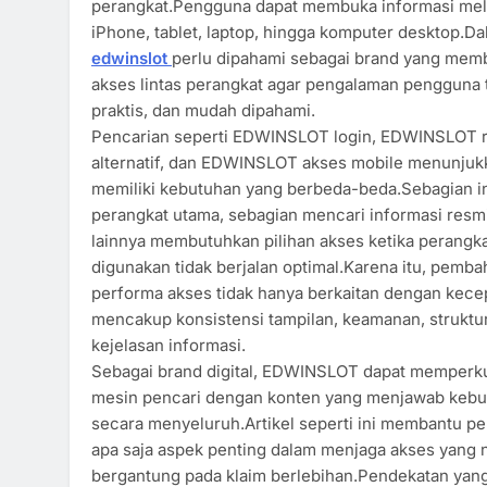
perangkat.Pengguna dapat membuka informasi mela
iPhone, tablet, laptop, hingga komputer desktop.Da
edwinslot
perlu dipahami sebagai brand yang me
akses lintas perangkat agar pengalaman pengguna te
praktis, dan mudah dipahami.
Pencarian seperti EDWINSLOT login, EDWINSLOT
alternatif, dan EDWINSLOT akses mobile menunju
memiliki kebutuhan yang berbeda-beda.Sebagian i
perangkat utama, sebagian mencari informasi resm
lainnya membutuhkan pilihan akses ketika perangka
digunakan tidak berjalan optimal.Karena itu, pemb
performa akses tidak hanya berkaitan dengan kecep
mencakup konsistensi tampilan, keamanan, struktur
kejelasan informasi.
Sebagai brand digital, EDWINSLOT dapat memperku
mesin pencari dengan konten yang menjawab keb
secara menyeluruh.Artikel seperti ini membantu
apa saja aspek penting dalam menjaga akses yang 
bergantung pada klaim berlebihan.Pendekatan yang