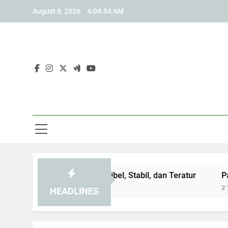
Skip
August 8, 2026
4:04:55 AM
to
content
Bib
Nikmati B
n yang Lebih Fleksibel, Stabil, dan Teratur
Panduan L
2 Weeks Ago
HEADLINES