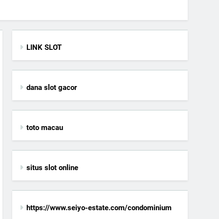
LINK SLOT
dana slot gacor
toto macau
situs slot online
https://www.seiyo-estate.com/condominium