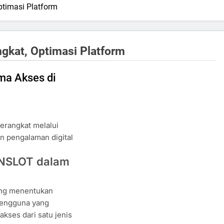
ptimasi Platform
ngkat, Optimasi Platform
ma Akses di
erangkat melalui
an pengalaman digital
NSLOT dalam
ang menentukan
 pengguna yang
akses dari satu jenis