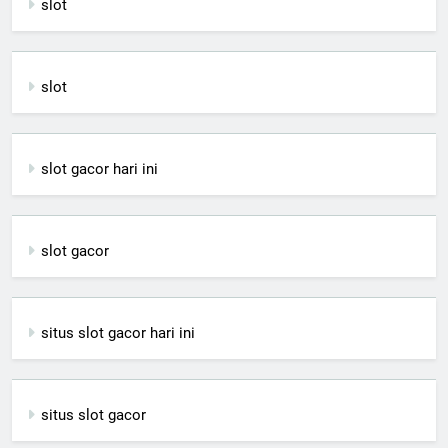
slot
slot
slot gacor hari ini
slot gacor
situs slot gacor hari ini
situs slot gacor