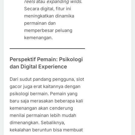
reels
atau
expanding wilds
.
Secara digital, fitur ini
meningkatkan dinamika
permainan dan
memperbesar peluang
kemenangan.
Perspektif Pemain: Psikologi
dan Digital Experience
Dari sudut pandang pengguna, slot
gacor juga erat kaitannya dengan
psikologi bermain. Pemain yang
baru saja merasakan beberapa kali
kemenangan akan cenderung
menilai permainan lebih mudah
dimenangkan. Sebaliknya,
kekalahan beruntun bisa membuat