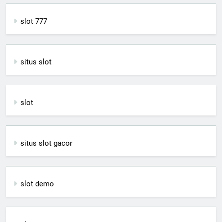
slot 777
situs slot
slot
situs slot gacor
slot demo