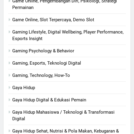
Game Online, Pengembangan Diri, Psikologi, Strategi
Permainan
Game Online, Slot Terpercaya, Demo Slot
Gaming Lifestyle, Digital Wellbeing, Player Performance,
Esports Insight
Gaming Psychology & Behavior
Gaming, Esports, Teknologi Digital
Gaming, Technology, How-To
Gaya Hidup
Gaya Hidup Digital & Edukasi Pemain
Gaya Hidup Mahasiswa / Teknologi & Transformasi
Digital
Gaya Hidup Sehat, Nutrisi & Pola Makan, Kebugaran &