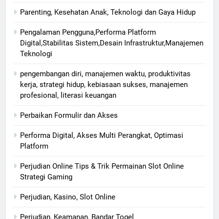
Parenting, Kesehatan Anak, Teknologi dan Gaya Hidup
Pengalaman Pengguna,Performa Platform
Digital,Stabilitas Sistem,Desain Infrastruktur,Manajemen
Teknologi
pengembangan diri, manajemen waktu, produktivitas
kerja, strategi hidup, kebiasaan sukses, manajemen
profesional, literasi keuangan
Perbaikan Formulir dan Akses
Performa Digital, Akses Multi Perangkat, Optimasi
Platform
Perjudian Online Tips & Trik Permainan Slot Online
Strategi Gaming
Perjudian, Kasino, Slot Online
Perjudian, Keamanan, Bandar Togel