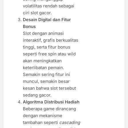
volatilitas rendah sebagai
ciri slot gacor.
Desain Digital dan Fitur
Bonus
Slot dengan animasi
interaktif, grafis berkualitas
tinggi, serta fitur bonus
seperti free spin atau wild
akan meningkatkan
keterlibatan pemain.
Semakin sering fitur ini
muncul, semakin besar
kesan bahwa slot tersebut
sedang gacor.
Algoritma Distribusi Hadiah
Beberapa game dirancang
dengan mekanisme
tambahan seperti
cascading