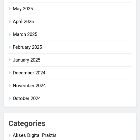
May 2025
April 2025
March 2025
February 2025
January 2025
December 2024
November 2024
October 2024
Categories
Akses Digital Praktis