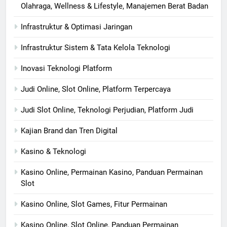
Olahraga, Wellness & Lifestyle, Manajemen Berat Badan
Infrastruktur & Optimasi Jaringan
Infrastruktur Sistem & Tata Kelola Teknologi
Inovasi Teknologi Platform
Judi Online, Slot Online, Platform Terpercaya
Judi Slot Online, Teknologi Perjudian, Platform Judi
Kajian Brand dan Tren Digital
Kasino & Teknologi
Kasino Online, Permainan Kasino, Panduan Permainan
Slot
Kasino Online, Slot Games, Fitur Permainan
Kasino Online, Slot Online, Panduan Permainan