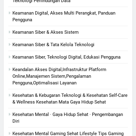
Teknologi Perlindungan Data
Keamanan Digital, Akses Multi Perangkat, Panduan
Pengguna
Keamanan Siber & Akses Sistem
Keamanan Siber & Tata Kelola Teknologi
Keamanan Siber, Teknologi Digital, Edukasi Pengguna
Keandalan Akses Digital,Infrastruktur Platform
Online,Manajemen Sistem,Pengalaman
Pengguna,Optimalisasi Layanan
Kesehatan & Kebugaran Teknologi & Kesehatan Self-Care
& Wellness Kesehatan Mata Gaya Hidup Sehat
Kesehatan Mental · Gaya Hidup Sehat · Pengembangan
Diri
Kesehatan Mental Gaming Sehat Lifestyle Tips Gaming