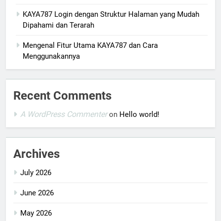
KAYA787 Login dengan Struktur Halaman yang Mudah
Dipahami dan Terarah
Mengenal Fitur Utama KAYA787 dan Cara
Menggunakannya
Recent Comments
A WordPress Commenter
on
Hello world!
Archives
July 2026
June 2026
May 2026