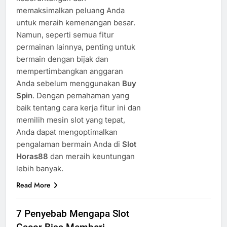
memaksimalkan peluang Anda
untuk meraih kemenangan besar.
Namun, seperti semua fitur
permainan lainnya, penting untuk
bermain dengan bijak dan
mempertimbangkan anggaran
Anda sebelum menggunakan
Buy
Spin
. Dengan pemahaman yang
baik tentang cara kerja fitur ini dan
memilih mesin slot yang tepat,
Anda dapat mengoptimalkan
pengalaman bermain Anda di
Slot
Horas88
dan meraih keuntungan
lebih banyak.
Read More
7 Penyebab Mengapa Slot