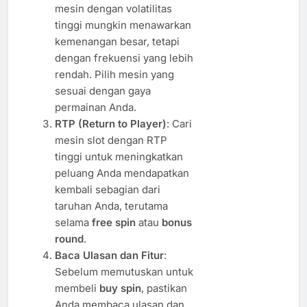
mesin dengan volatilitas
tinggi mungkin menawarkan
kemenangan besar, tetapi
dengan frekuensi yang lebih
rendah. Pilih mesin yang
sesuai dengan gaya
permainan Anda.
RTP (Return to Player)
: Cari
mesin slot dengan RTP
tinggi untuk meningkatkan
peluang Anda mendapatkan
kembali sebagian dari
taruhan Anda, terutama
selama
free spin
atau
bonus
round
.
Baca Ulasan dan Fitur
:
Sebelum memutuskan untuk
membeli
buy spin
, pastikan
Anda membaca ulasan dan