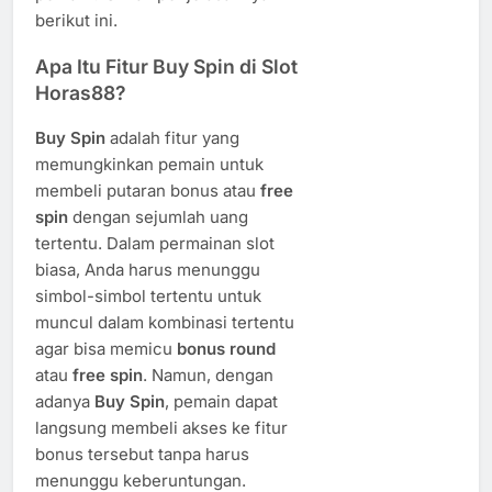
berikut ini.
Apa Itu Fitur Buy Spin di Slot
Horas88?
Buy Spin
adalah fitur yang
memungkinkan pemain untuk
membeli putaran bonus atau
free
spin
dengan sejumlah uang
tertentu. Dalam permainan slot
biasa, Anda harus menunggu
simbol-simbol tertentu untuk
muncul dalam kombinasi tertentu
agar bisa memicu
bonus round
atau
free spin
. Namun, dengan
adanya
Buy Spin
, pemain dapat
langsung membeli akses ke fitur
bonus tersebut tanpa harus
menunggu keberuntungan.