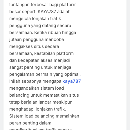
tantangan terbesar bagi platform
besar seperti KAYA787 adalah
mengelola lonjakan trafik
pengguna yang datang secara
bersamaan. Ketika ribuan hingga
jutaan pengguna mencoba
mengakses situs secara
bersamaan, kestabilan platform
dan kecepatan akses menjadi
sangat penting untuk menjaga
pengalaman bermain yang optimal.
Inilah sebabnya mengapa
kaya787
mengandalkan sistem load
balancing untuk memastikan situs
tetap berjalan lancar meskipun
menghadapi lonjakan trafik.
Sistem load balancing memainkan
peran penting dalam
mendistribusikan trafik secara