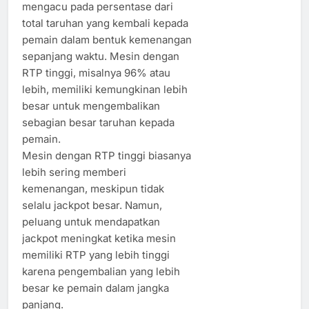
mengacu pada persentase dari
total taruhan yang kembali kepada
pemain dalam bentuk kemenangan
sepanjang waktu. Mesin dengan
RTP tinggi, misalnya 96% atau
lebih, memiliki kemungkinan lebih
besar untuk mengembalikan
sebagian besar taruhan kepada
pemain.
Mesin dengan RTP tinggi biasanya
lebih sering memberi
kemenangan, meskipun tidak
selalu jackpot besar. Namun,
peluang untuk mendapatkan
jackpot meningkat ketika mesin
memiliki RTP yang lebih tinggi
karena pengembalian yang lebih
besar ke pemain dalam jangka
panjang.