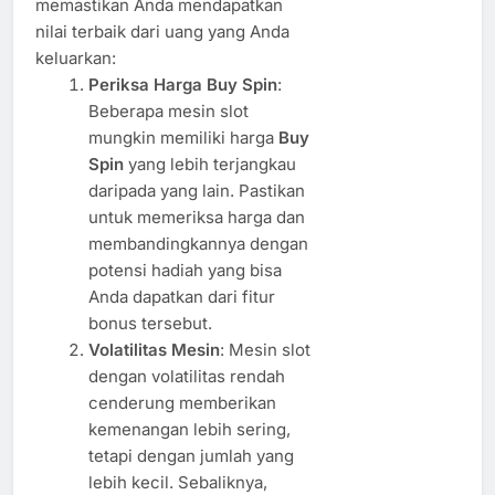
memastikan Anda mendapatkan
nilai terbaik dari uang yang Anda
keluarkan:
Periksa Harga Buy Spin
:
Beberapa mesin slot
mungkin memiliki harga
Buy
Spin
yang lebih terjangkau
daripada yang lain. Pastikan
untuk memeriksa harga dan
membandingkannya dengan
potensi hadiah yang bisa
Anda dapatkan dari fitur
bonus tersebut.
Volatilitas Mesin
: Mesin slot
dengan volatilitas rendah
cenderung memberikan
kemenangan lebih sering,
tetapi dengan jumlah yang
lebih kecil. Sebaliknya,