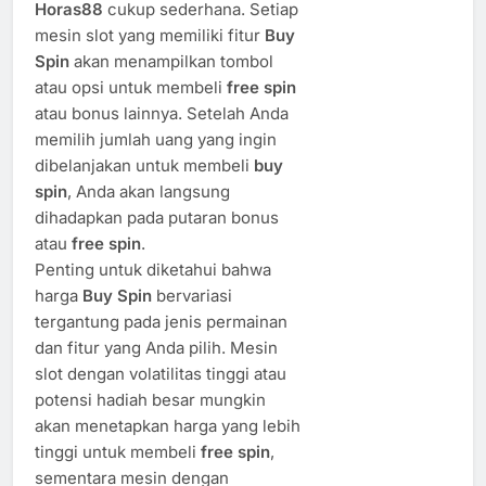
Horas88
cukup sederhana. Setiap
mesin slot yang memiliki fitur
Buy
Spin
akan menampilkan tombol
atau opsi untuk membeli
free spin
atau bonus lainnya. Setelah Anda
memilih jumlah uang yang ingin
dibelanjakan untuk membeli
buy
spin
, Anda akan langsung
dihadapkan pada putaran bonus
atau
free spin
.
Penting untuk diketahui bahwa
harga
Buy Spin
bervariasi
tergantung pada jenis permainan
dan fitur yang Anda pilih. Mesin
slot dengan volatilitas tinggi atau
potensi hadiah besar mungkin
akan menetapkan harga yang lebih
tinggi untuk membeli
free spin
,
sementara mesin dengan