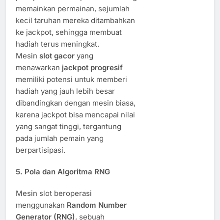
memainkan permainan, sejumlah
kecil taruhan mereka ditambahkan
ke jackpot, sehingga membuat
hadiah terus meningkat.
Mesin
slot gacor
yang
menawarkan
jackpot progresif
memiliki potensi untuk memberi
hadiah yang jauh lebih besar
dibandingkan dengan mesin biasa,
karena jackpot bisa mencapai nilai
yang sangat tinggi, tergantung
pada jumlah pemain yang
berpartisipasi.
5.
Pola dan Algoritma RNG
Mesin slot beroperasi
menggunakan
Random Number
Generator (RNG)
, sebuah