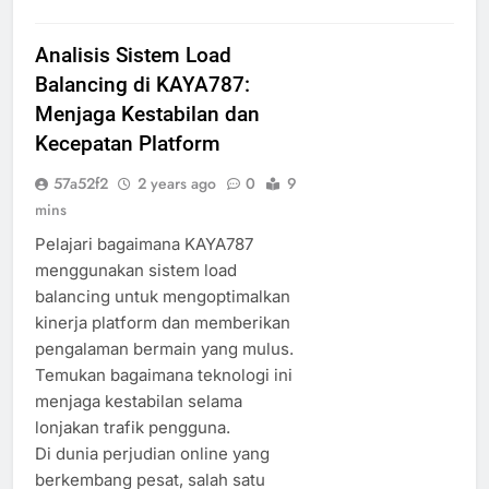
Analisis Sistem Load
Balancing di KAYA787:
Menjaga Kestabilan dan
Kecepatan Platform
57a52f2
2 years ago
0
9
mins
Pelajari bagaimana KAYA787
menggunakan sistem load
balancing untuk mengoptimalkan
kinerja platform dan memberikan
pengalaman bermain yang mulus.
Temukan bagaimana teknologi ini
menjaga kestabilan selama
lonjakan trafik pengguna.
Di dunia perjudian online yang
berkembang pesat, salah satu