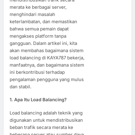
merata ke berbagai server,
menghindari masalah
keterlambatan, dan memastikan
bahwa semua pemain dapat
mengakses platform tanpa
gangguan. Dalam artikel ini, kita
akan membahas bagaimana sistem
load balancing di KAYA787 bekerja,
manfaatnya, dan bagaimana sistem
ini berkontribusi terhadap
pengalaman pengguna yang mulus
dan stabil.
1.
Apa Itu Load Balancing?
Load balancing adalah teknik yang
digunakan untuk mendistribusikan
beban trafik secara merata ke
beberapa server atau sumber daya