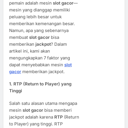
pemain adalah mesin
slot gacor
—
mesin yang dianggap memiliki
peluang lebih besar untuk
memberikan kemenangan besar.
Namun, apa yang sebenarnya
membuat
slot gacor
bisa
memberikan
jackpot
? Dalam
artikel ini, kami akan
mengungkapkan 7 faktor yang
dapat menyebabkan mesin
slot
gacor
memberikan jackpot.
1.
RTP (Return to Player) yang
Tinggi
Salah satu alasan utama mengapa
mesin
slot gacor
bisa memberi
jackpot adalah karena
RTP
(Return
to Player) yang tinggi. RTP