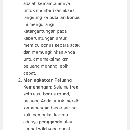
adalah kemampuannya
untuk memberikan akses
langsung ke
putaran bonus
.
Ini mengurangi
ketergantungan pada
keberuntungan untuk
memicu bonus secara acak,
dan memungkinkan Anda
untuk memaksimalkan
peluang menang lebih
cepat.
Meningkatkan Peluang
Kemenangan
: Selama
free
spin
atau
bonus round
,
peluang Anda untuk meraih
kemenangan besar sering
kali meningkat karena
adanya
pengganda
atau
simbol
wild
yang dapat