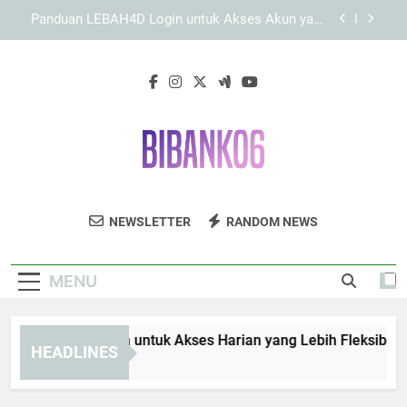
Skip
Cara Mengatasi Kolom Login KAYA787 yang
to
Tidak Dapat Digunakan
content
KAYA787 Login dengan Struktur Halaman yang
Mudah Dipahami dan Terarah
EDWINSLOT Login untuk Akses Harian yang
Lebih Fleksibel, Stabil, dan Teratur
Panduan LEBAH4D Login untuk Akses Akun yang
Lebih Praktis dan Aman
Cara Mengatasi Kolom Login KAYA787 yang
Tidak Dapat Digunakan
Bibanko6
Nikmati Berbagai Game Dan Hiburan Online
KAYA787 Login dengan Struktur Halaman yang
NEWSLETTER
RANDOM NEWS
Mudah Dipahami dan Terarah
Di Bibanko6. Tempat Seru Untuk Para
Gamer.
MENU
WINSLOT Login untuk Akses Harian yang Lebih Fleksibel, Stabi
HEADLINES
Weeks Ago