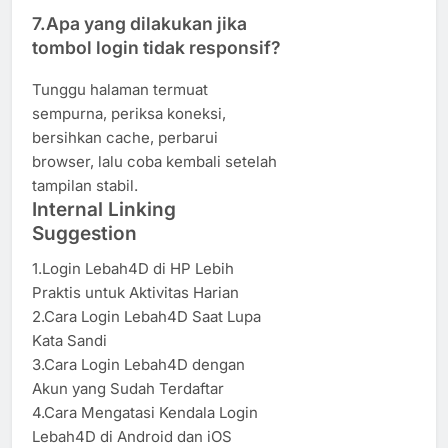
7.Apa yang dilakukan jika
tombol login tidak responsif?
Tunggu halaman termuat
sempurna, periksa koneksi,
bersihkan cache, perbarui
browser, lalu coba kembali setelah
tampilan stabil.
Internal Linking
Suggestion
1.Login Lebah4D di HP Lebih
Praktis untuk Aktivitas Harian
2.Cara Login Lebah4D Saat Lupa
Kata Sandi
3.Cara Login Lebah4D dengan
Akun yang Sudah Terdaftar
4.Cara Mengatasi Kendala Login
Lebah4D di Android dan iOS