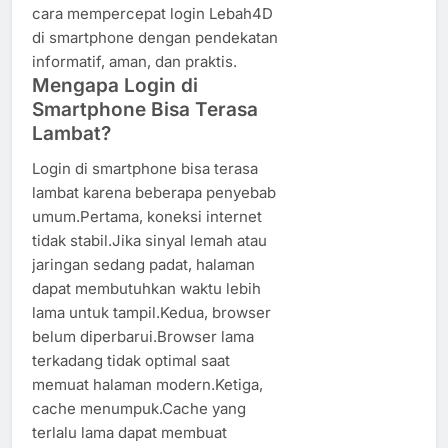
cara mempercepat login Lebah4D
di smartphone dengan pendekatan
informatif, aman, dan praktis.
Mengapa Login di
Smartphone Bisa Terasa
Lambat?
Login di smartphone bisa terasa
lambat karena beberapa penyebab
umum.Pertama, koneksi internet
tidak stabil.Jika sinyal lemah atau
jaringan sedang padat, halaman
dapat membutuhkan waktu lebih
lama untuk tampil.Kedua, browser
belum diperbarui.Browser lama
terkadang tidak optimal saat
memuat halaman modern.Ketiga,
cache menumpuk.Cache yang
terlalu lama dapat membuat