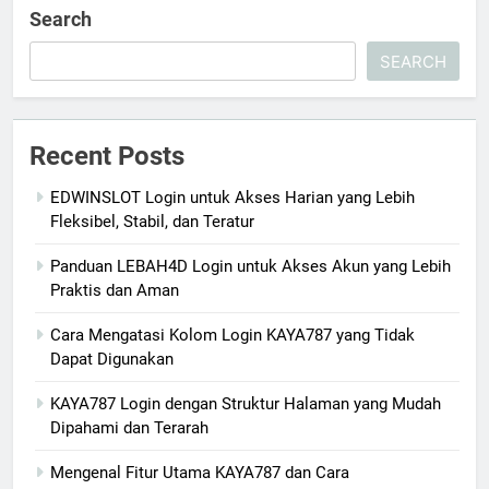
Search
SEARCH
Recent Posts
EDWINSLOT Login untuk Akses Harian yang Lebih
Fleksibel, Stabil, dan Teratur
Panduan LEBAH4D Login untuk Akses Akun yang Lebih
Praktis dan Aman
Cara Mengatasi Kolom Login KAYA787 yang Tidak
Dapat Digunakan
KAYA787 Login dengan Struktur Halaman yang Mudah
Dipahami dan Terarah
Mengenal Fitur Utama KAYA787 dan Cara