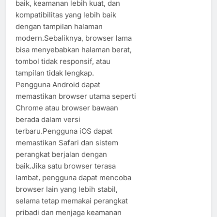
baik, keamanan lebih kuat, dan
kompatibilitas yang lebih baik
dengan tampilan halaman
modern.Sebaliknya, browser lama
bisa menyebabkan halaman berat,
tombol tidak responsif, atau
tampilan tidak lengkap.
Pengguna Android dapat
memastikan browser utama seperti
Chrome atau browser bawaan
berada dalam versi
terbaru.Pengguna iOS dapat
memastikan Safari dan sistem
perangkat berjalan dengan
baik.Jika satu browser terasa
lambat, pengguna dapat mencoba
browser lain yang lebih stabil,
selama tetap memakai perangkat
pribadi dan menjaga keamanan