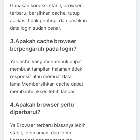
Gunakan koneksi stabil, browser
terbaru, bersihkan cache, tutup
aplikasi tidak penting, dan pastikan
data login sudah benar.
3.Apakah cache browser
berpengaruh pada login?
Ya.Cache yang menumpuk dapat
membuat tampilan halaman tidak
responsif atau memuat data
lama.Membersihkan cache dapat
membantu akses lebih lancar.
4.Apakah browser perlu
diperbarui?
Ya.Browser terbaru biasanya lebih
stabil, lebih aman, dan lebih