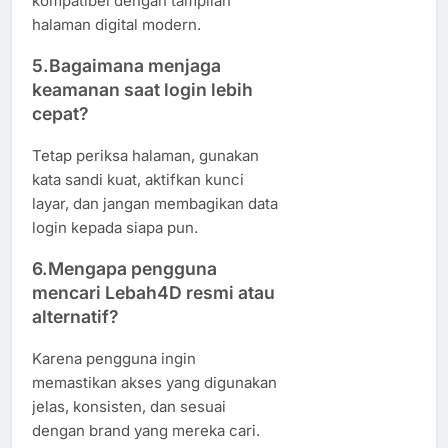
kompatibel dengan tampilan
halaman digital modern.
5.Bagaimana menjaga
keamanan saat login lebih
cepat?
Tetap periksa halaman, gunakan
kata sandi kuat, aktifkan kunci
layar, dan jangan membagikan data
login kepada siapa pun.
6.Mengapa pengguna
mencari Lebah4D resmi atau
alternatif?
Karena pengguna ingin
memastikan akses yang digunakan
jelas, konsisten, dan sesuai
dengan brand yang mereka cari.