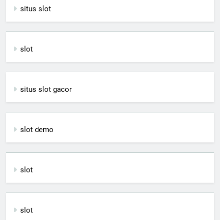
situs slot
slot
situs slot gacor
slot demo
slot
slot