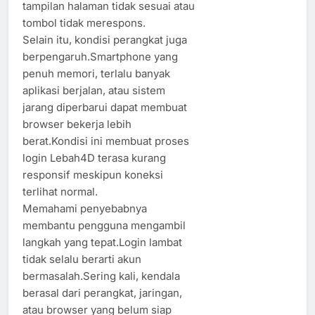
tampilan halaman tidak sesuai atau
tombol tidak merespons.
Selain itu, kondisi perangkat juga
berpengaruh.Smartphone yang
penuh memori, terlalu banyak
aplikasi berjalan, atau sistem
jarang diperbarui dapat membuat
browser bekerja lebih
berat.Kondisi ini membuat proses
login Lebah4D terasa kurang
responsif meskipun koneksi
terlihat normal.
Memahami penyebabnya
membantu pengguna mengambil
langkah yang tepat.Login lambat
tidak selalu berarti akun
bermasalah.Sering kali, kendala
berasal dari perangkat, jaringan,
atau browser yang belum siap