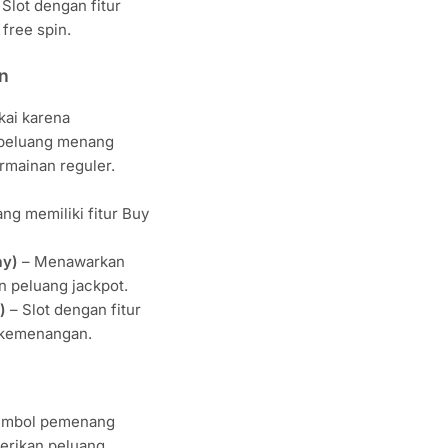
Slot dengan fitur
ree spin.
in
kai karena
 peluang menang
rmainan reguler.
ang memiliki fitur Buy
ay)
– Menawarkan
n peluang jackpot.
)
– Slot dengan fitur
 kemenangan.
simbol pemenang
erikan peluang