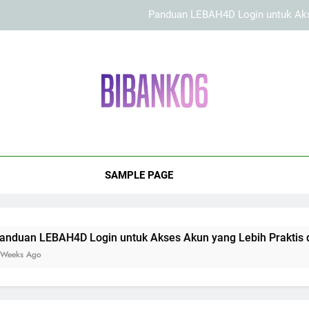
Panduan LEBAH4D Login untuk Aks
Cara Mengatasi Kolom Login
KAYA787 Login dengan Struktur Hala
EDWINSLOT Login untuk Akses Harian yan
anko6
Panduan LEBAH4D Login untuk Aks
erbagai Game Dan Hiburan Online Di Bibanko6. Tempat Seru Un
Cara Mengatasi Kolom Login
SAMPLE PAGE
KAYA787 Login dengan Struktur Hala
H4D Login untuk Akses Akun yang Lebih Praktis dan Aman