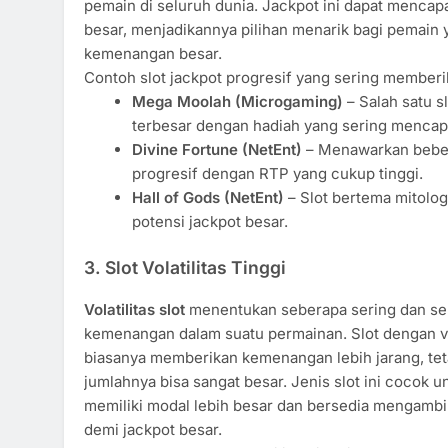
pemain di seluruh dunia. Jackpot ini dapat mencap
besar, menjadikannya pilihan menarik bagi pemain 
kemenangan besar.
Contoh slot jackpot progresif yang sering membe
Mega Moolah (Microgaming)
– Salah satu sl
terbesar dengan hadiah yang sering mencapai
Divine Fortune (NetEnt)
– Menawarkan beber
progresif dengan RTP yang cukup tinggi.
Hall of Gods (NetEnt)
– Slot bertema mitolog
potensi jackpot besar.
3.
Slot Volatilitas Tinggi
Volatilitas slot
menentukan seberapa sering dan se
kemenangan dalam suatu permainan. Slot dengan vol
biasanya memberikan kemenangan lebih jarang, tet
jumlahnya bisa sangat besar. Jenis slot ini cocok 
memiliki modal lebih besar dan bersedia mengambil 
demi jackpot besar.