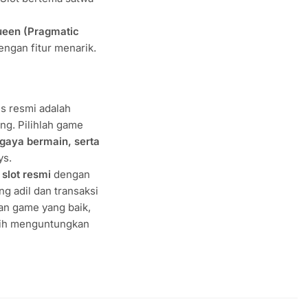
ueen (Pragmatic
engan fitur menarik.
us resmi adalah
g. Pilihlah game
 gaya bermain, serta
ys.
 slot resmi
dengan
 adil dan transaksi
an game yang baik,
bih menguntungkan