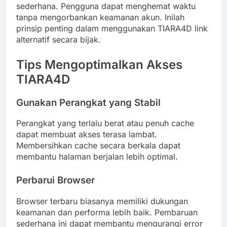
sederhana. Pengguna dapat menghemat waktu
tanpa mengorbankan keamanan akun. Inilah
prinsip penting dalam menggunakan TIARA4D link
alternatif secara bijak.
Tips Mengoptimalkan Akses
TIARA4D
Gunakan Perangkat yang Stabil
Perangkat yang terlalu berat atau penuh cache
dapat membuat akses terasa lambat.
Membersihkan cache secara berkala dapat
membantu halaman berjalan lebih optimal.
Perbarui Browser
Browser terbaru biasanya memiliki dukungan
keamanan dan performa lebih baik. Pembaruan
sederhana ini dapat membantu mengurangi error