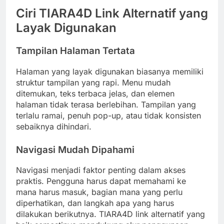
Ciri TIARA4D Link Alternatif yang
Layak Digunakan
Tampilan Halaman Tertata
Halaman yang layak digunakan biasanya memiliki
struktur tampilan yang rapi. Menu mudah
ditemukan, teks terbaca jelas, dan elemen
halaman tidak terasa berlebihan. Tampilan yang
terlalu ramai, penuh pop-up, atau tidak konsisten
sebaiknya dihindari.
Navigasi Mudah Dipahami
Navigasi menjadi faktor penting dalam akses
praktis. Pengguna harus dapat memahami ke
mana harus masuk, bagian mana yang perlu
diperhatikan, dan langkah apa yang harus
dilakukan berikutnya. TIARA4D link alternatif yang