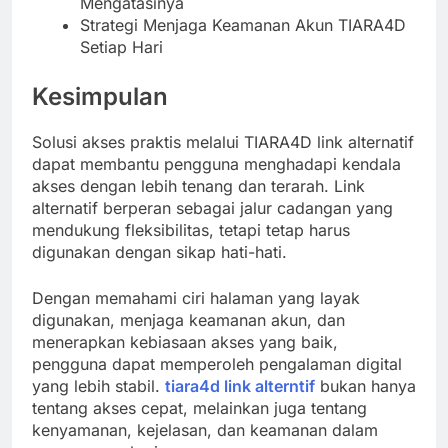
Mengatasinya
Strategi Menjaga Keamanan Akun TIARA4D
Setiap Hari
Kesimpulan
Solusi akses praktis melalui TIARA4D link alternatif
dapat membantu pengguna menghadapi kendala
akses dengan lebih tenang dan terarah. Link
alternatif berperan sebagai jalur cadangan yang
mendukung fleksibilitas, tetapi tetap harus
digunakan dengan sikap hati-hati.
Dengan memahami ciri halaman yang layak
digunakan, menjaga keamanan akun, dan
menerapkan kebiasaan akses yang baik,
pengguna dapat memperoleh pengalaman digital
yang lebih stabil.
tiara4d link alterntif
bukan hanya
tentang akses cepat, melainkan juga tentang
kenyamanan, kejelasan, dan keamanan dalam