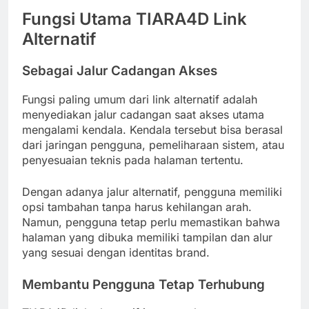
Fungsi Utama TIARA4D Link
Alternatif
Sebagai Jalur Cadangan Akses
Fungsi paling umum dari link alternatif adalah
menyediakan jalur cadangan saat akses utama
mengalami kendala. Kendala tersebut bisa berasal
dari jaringan pengguna, pemeliharaan sistem, atau
penyesuaian teknis pada halaman tertentu.
Dengan adanya jalur alternatif, pengguna memiliki
opsi tambahan tanpa harus kehilangan arah.
Namun, pengguna tetap perlu memastikan bahwa
halaman yang dibuka memiliki tampilan dan alur
yang sesuai dengan identitas brand.
Membantu Pengguna Tetap Terhubung