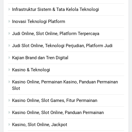
Infrastruktur Sistem & Tata Kelola Teknologi
Inovasi Teknologi Platform
Judi Online, Slot Online, Platform Terpercaya
Judi Slot Online, Teknologi Perjudian, Platform Judi
Kajian Brand dan Tren Digital
Kasino & Teknologi
Kasino Online, Permainan Kasino, Panduan Permainan
Slot
Kasino Online, Slot Games, Fitur Permainan
Kasino Online, Slot Online, Panduan Permainan
Kasino, Slot Online, Jackpot