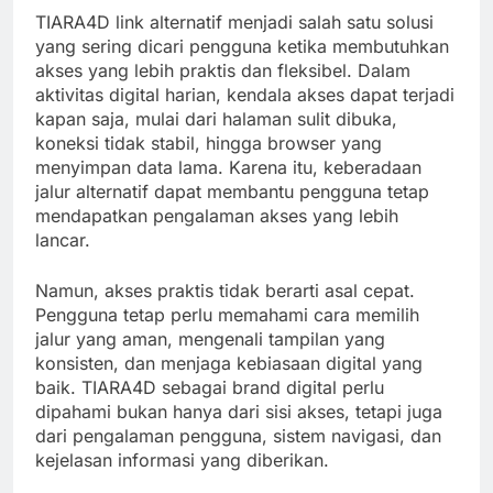
TIARA4D link alternatif menjadi salah satu solusi
yang sering dicari pengguna ketika membutuhkan
akses yang lebih praktis dan fleksibel. Dalam
aktivitas digital harian, kendala akses dapat terjadi
kapan saja, mulai dari halaman sulit dibuka,
koneksi tidak stabil, hingga browser yang
menyimpan data lama. Karena itu, keberadaan
jalur alternatif dapat membantu pengguna tetap
mendapatkan pengalaman akses yang lebih
lancar.
Namun, akses praktis tidak berarti asal cepat.
Pengguna tetap perlu memahami cara memilih
jalur yang aman, mengenali tampilan yang
konsisten, dan menjaga kebiasaan digital yang
baik. TIARA4D sebagai brand digital perlu
dipahami bukan hanya dari sisi akses, tetapi juga
dari pengalaman pengguna, sistem navigasi, dan
kejelasan informasi yang diberikan.