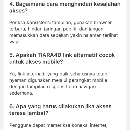
4. Bagaimana cara menghindari kesalahan
akses?
Periksa konsistensi tampilan, gunakan browser
terbaru, hindari jaringan publik, dan jangan
memasukkan data sebelum yakin halaman terlihat
wajar.
5. Apakah TIARA4D link alternatif cocok
untuk akses mobile?
Ya, link alternatif yang baik seharusnya tetap
nyaman digunakan melalui perangkat mobile
dengan tampilan responsif dan navigasi
sederhana.
6. Apa yang harus dilakukan jika akses
terasa lambat?
Pengguna dapat memeriksa koneksi internet,