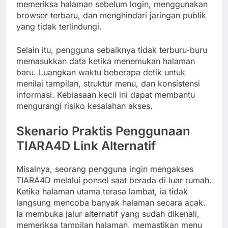
memeriksa halaman sebelum login, menggunakan
browser terbaru, dan menghindari jaringan publik
yang tidak terlindungi.
Selain itu, pengguna sebaiknya tidak terburu-buru
memasukkan data ketika menemukan halaman
baru. Luangkan waktu beberapa detik untuk
menilai tampilan, struktur menu, dan konsistensi
informasi. Kebiasaan kecil ini dapat membantu
mengurangi risiko kesalahan akses.
Skenario Praktis Penggunaan
TIARA4D Link Alternatif
Misalnya, seorang pengguna ingin mengakses
TIARA4D melalui ponsel saat berada di luar rumah.
Ketika halaman utama terasa lambat, ia tidak
langsung mencoba banyak halaman secara acak.
Ia membuka jalur alternatif yang sudah dikenali,
memeriksa tampilan halaman, memastikan menu