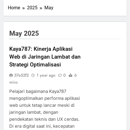
Home
2025
May
May 2025
Kaya787: Kinerja Aplikasi
Web di Jaringan Lambat dan
Strategi Optimalisasi
57a52f2
1 year ago
0
6
mins
Pelajari bagaimana Kaya787
mengoptimalkan performa aplikasi
web untuk tetap lancar meski di
jaringan lambat, dengan
pendekatan teknis dan UX cerdas.
Di era digital saat ini, kecepatan