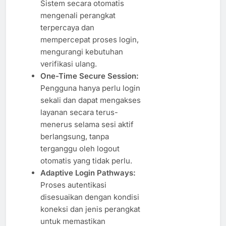
Sistem secara otomatis
mengenali perangkat
terpercaya dan
mempercepat proses login,
mengurangi kebutuhan
verifikasi ulang.
One-Time Secure Session:
Pengguna hanya perlu login
sekali dan dapat mengakses
layanan secara terus-
menerus selama sesi aktif
berlangsung, tanpa
terganggu oleh logout
otomatis yang tidak perlu.
Adaptive Login Pathways:
Proses autentikasi
disesuaikan dengan kondisi
koneksi dan jenis perangkat
untuk memastikan