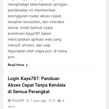
menghadapi keterbatasan jaringan,
pendekatan ini memberikan
keunggulan nyata: akses cepat,
tampilan konsisten, dan interaksi
lancar. Inilah bentuk nyata
komitmen Kaya787 dalam
menciptakan aplikasi web yang
inklusif, efisien, dan siap
digunakan oleh siapa pun, di mana
pun.
Read More
Login Kaya787: Panduan
Akses Cepat Tanpa Kendala
di Semua Perangkat
57a52f2
1 year ago
0
6
mins