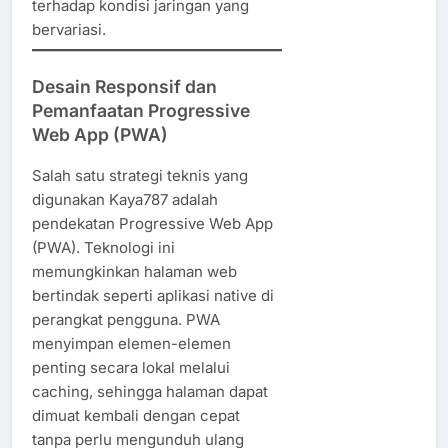
terhadap kondisi jaringan yang
bervariasi.
Desain Responsif dan
Pemanfaatan Progressive
Web App (PWA)
Salah satu strategi teknis yang
digunakan Kaya787 adalah
pendekatan Progressive Web App
(PWA). Teknologi ini
memungkinkan halaman web
bertindak seperti aplikasi native di
perangkat pengguna. PWA
menyimpan elemen-elemen
penting secara lokal melalui
caching, sehingga halaman dapat
dimuat kembali dengan cepat
tanpa perlu mengunduh ulang