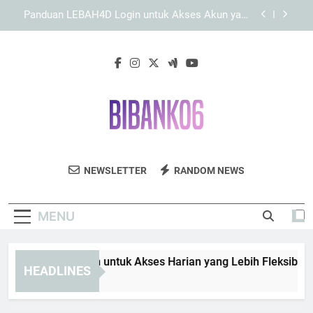
Skip
Cara Mengatasi Kolom Login KAYA787 yang
to
Tidak Dapat Digunakan
content
KAYA787 Login dengan Struktur Halaman yang
Mudah Dipahami dan Terarah
EDWINSLOT Login untuk Akses Harian yang
Lebih Fleksibel, Stabil, dan Teratur
Panduan LEBAH4D Login untuk Akses Akun yang
Lebih Praktis dan Aman
Cara Mengatasi Kolom Login KAYA787 yang
Tidak Dapat Digunakan
Bibanko6
Nikmati Berbagai Game Dan Hiburan Online
KAYA787 Login dengan Struktur Halaman yang
NEWSLETTER
RANDOM NEWS
Mudah Dipahami dan Terarah
Di Bibanko6. Tempat Seru Untuk Para
Gamer.
MENU
WINSLOT Login untuk Akses Harian yang Lebih Fleksibel, Stabi
HEADLINES
Weeks Ago