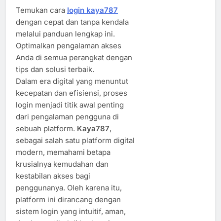
Temukan cara
login kaya787
dengan cepat dan tanpa kendala
melalui panduan lengkap ini.
Optimalkan pengalaman akses
Anda di semua perangkat dengan
tips dan solusi terbaik.
Dalam era digital yang menuntut
kecepatan dan efisiensi, proses
login menjadi titik awal penting
dari pengalaman pengguna di
sebuah platform.
Kaya787
,
sebagai salah satu platform digital
modern, memahami betapa
krusialnya kemudahan dan
kestabilan akses bagi
penggunanya. Oleh karena itu,
platform ini dirancang dengan
sistem login yang intuitif, aman,