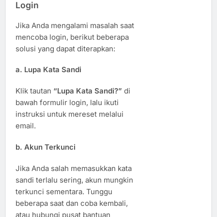
Login
Jika Anda mengalami masalah saat
mencoba login, berikut beberapa
solusi yang dapat diterapkan:
a.
Lupa Kata Sandi
Klik tautan
“Lupa Kata Sandi?”
di
bawah formulir login, lalu ikuti
instruksi untuk mereset melalui
email.
b.
Akun Terkunci
Jika Anda salah memasukkan kata
sandi terlalu sering, akun mungkin
terkunci sementara. Tunggu
beberapa saat dan coba kembali,
atau hubungi pusat bantuan