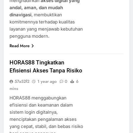
menghadirkan
akses digital yang
andal, aman, dan mudah
dinavigasi
, membuktikan
komitmennya terhadap kualitas
layanan yang menjawab kebutuhan
pengguna modern.
Read More
HORAS88 Tingkatkan
Efisiensi Akses Tanpa Risiko
57a52f2
1 year ago
0
6
mins
HORAS88 menggabungkan
efisiensi dan keamanan dalam
sistem login digitalnya,
menciptakan pengalaman akses
yang cepat, stabil, dan bebas risiko