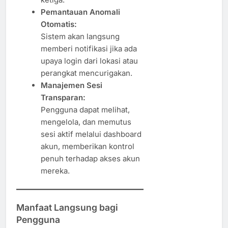
Pemantauan Anomali
Otomatis:
Sistem akan langsung
memberi notifikasi jika ada
upaya login dari lokasi atau
perangkat mencurigakan.
Manajemen Sesi
Transparan:
Pengguna dapat melihat,
mengelola, dan memutus
sesi aktif melalui dashboard
akun, memberikan kontrol
penuh terhadap akses akun
mereka.
Manfaat Langsung bagi
Pengguna