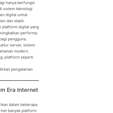
lagi hanya berfungsi
di sistem teknologi
n digital untuk
en dan stabil.
 platform digital yang
eningkatkan performa
 bagi pengguna.
ktur server, sistem
keamanan modern.
, platform seperti
adirkan pengalaman
am Era Internet
ifikan dalam beberapa
rnet banyak platform