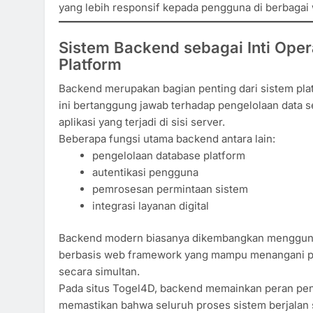
yang lebih responsif kepada pengguna di berbagai 
Sistem Backend sebagai Inti Oper
Platform
Backend merupakan bagian penting dari sistem plat
ini bertanggung jawab terhadap pengelolaan data s
aplikasi yang terjadi di sisi server.
Beberapa fungsi utama backend antara lain:
pengelolaan database platform
autentikasi pengguna
pemrosesan permintaan sistem
integrasi layanan digital
Backend modern biasanya dikembangkan mengguna
berbasis web framework yang mampu menangani 
secara simultan.
Pada situs Togel4D, backend memainkan peran pen
memastikan bahwa seluruh proses sistem berjalan 