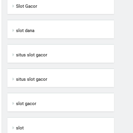
Slot Gacor
slot dana
situs slot gacor
situs slot gacor
slot gacor
slot