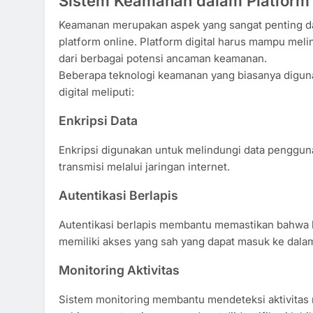
Sistem Keamanan dalam Platform 
Keamanan merupakan aspek yang sangat penting d
platform online. Platform digital harus mampu mel
dari berbagai potensi ancaman keamanan.
Beberapa teknologi keamanan yang biasanya digun
digital meliputi:
Enkripsi Data
Enkripsi digunakan untuk melindungi data penggun
transmisi melalui jaringan internet.
Autentikasi Berlapis
Autentikasi berlapis membantu memastikan bahwa
memiliki akses yang sah yang dapat masuk ke dala
Monitoring Aktivitas
Sistem monitoring membantu mendeteksi aktivitas