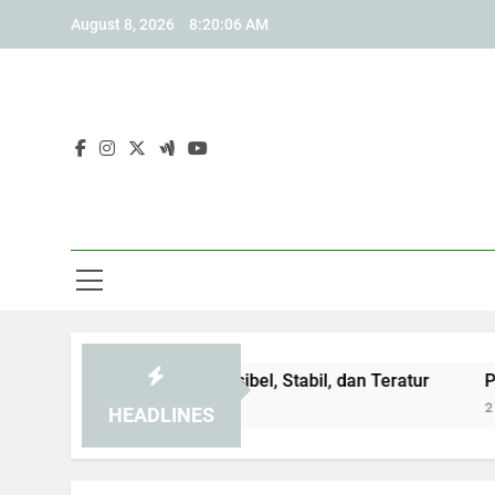
Skip
August 8, 2026
8:20:07 AM
to
content
Bib
Nikmati B
yang Lebih Fleksibel, Stabil, dan Teratur
Panduan LEBA
2 Weeks Ago
HEADLINES