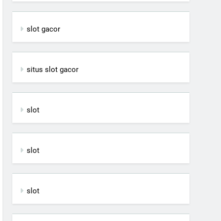
slot gacor
situs slot gacor
slot
slot
slot