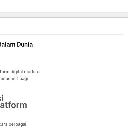
 dalam Dunia
form digital modern
responsif bagi
i
latform
cara berbagai