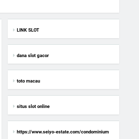
LINK SLOT
dana slot gacor
toto macau
situs slot online
https://www.seiyo-estate.com/condominium