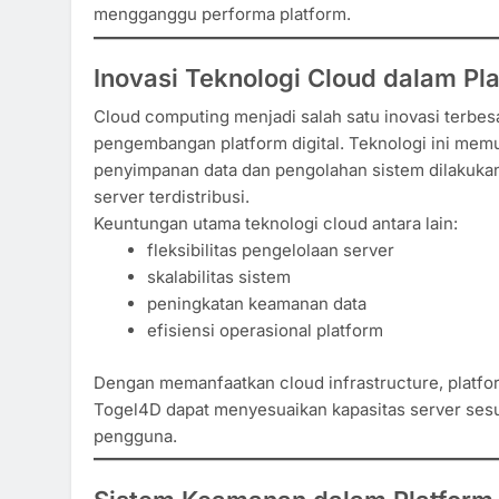
mengganggu performa platform.
Inovasi Teknologi Cloud dalam Pla
Cloud computing menjadi salah satu inovasi terbes
pengembangan platform digital. Teknologi ini mem
penyimpanan data dan pengolahan sistem dilakukan
server terdistribusi.
Keuntungan utama teknologi cloud antara lain:
fleksibilitas pengelolaan server
skalabilitas sistem
peningkatan keamanan data
efisiensi operasional platform
Dengan memanfaatkan cloud infrastructure, platfor
Togel4D dapat menyesuaikan kapasitas server ses
pengguna.