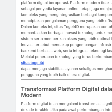
platform digital beroperasi. Platform modern tidak 
sebagai penyedia layanan online, tetapi juga menja
kompleks yang mengintegrasikan berbagai kompone
menciptakan pengalaman pengguna yang lebih efisi
Dalam konteks ini, situs Togel4D merupakan contoh
memanfaatkan berbagai inovasi teknologi untuk m
sistem serta memberikan akses yang lebih optimal
Inovasi tersebut mencakup pengembangan infrastru
backend berbasis web, serta integrasi teknologi 
Melalui penerapan teknologi yang terus berkembang
situs togel4d
dapat menjaga stabilitas layanan sekaligus mengh
pengguna yang lebih baik di era digital.
Transformasi Platform Digital dal
Modern
Platform digital telah mengalami transformasi sign
dekade terakhir. Jika pada awal perkembangan inte