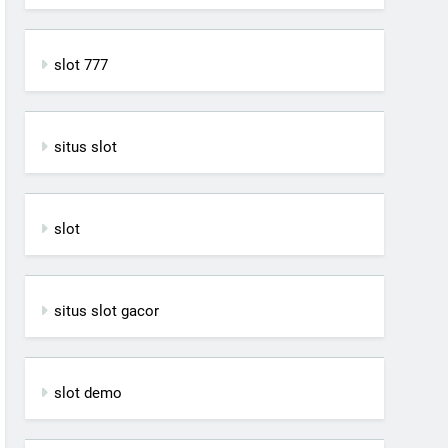
slot 777
situs slot
slot
situs slot gacor
slot demo