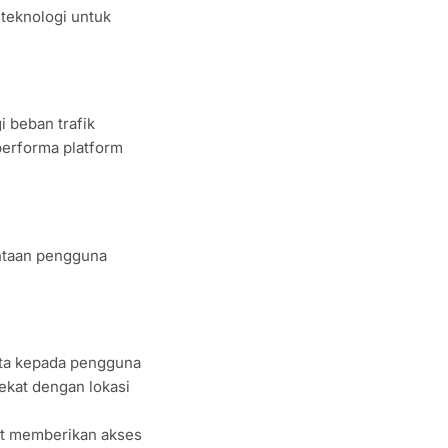
teknologi untuk
 beban trafik
performa platform
ntaan pengguna
ta kepada pengguna
ekat dengan lokasi
pat memberikan akses