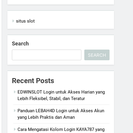
situs slot
Search
SEARCH
Recent Posts
EDWINSLOT Login untuk Akses Harian yang
Lebih Fleksibel, Stabil, dan Teratur
Panduan LEBAH4D Login untuk Akses Akun
yang Lebih Praktis dan Aman
Cara Mengatasi Kolom Login KAYA787 yang