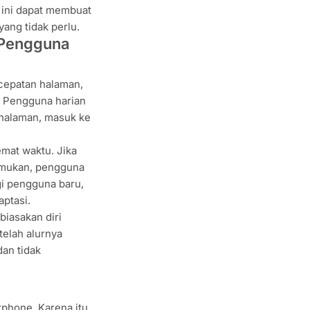
ini dapat membuat
yang tidak perlu.
 Pengguna
ecepatan halaman,
. Pengguna harian
 halaman, masuk ke
at waktu. Jika
emukan, pengguna
gi pengguna baru,
ptasi.
iasakan diri
telah alurnya
dan tidak
hone. Karena itu,