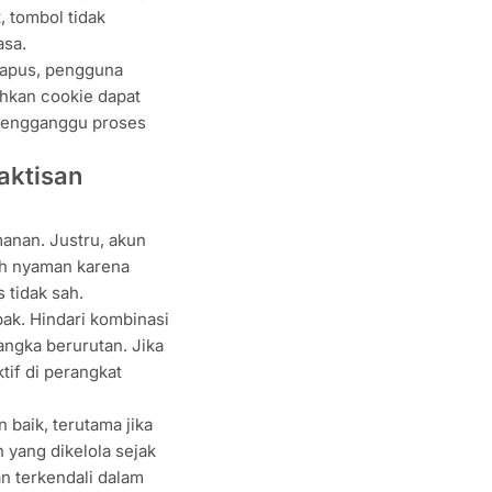
, tombol tidak
asa.
ihapus, pengguna
ihkan cookie dapat
mengganggu proses
ktisan
anan. Justru, akun
ih nyaman karena
 tidak sah.
ak. Hindari kombinasi
 angka berurutan. Jika
tif di perangkat
 baik, terutama jika
 yang dikelola sejak
n terkendali dalam