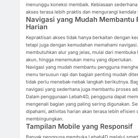
menunggu koneksi membaik. Kebiasaan sederhana 
akses terasa lebih praktis dan mengurangi kendala 
Navigasi yang Mudah Membantu
Harian
Kepraktisan akses tidak hanya berkaitan dengan k
tetapi juga dengan kemudahan memahami navigasi
membutuhkan alur yang jelas, mulai dari membuka
akun, hingga menemukan menu yang diperlukan.
Navigasi yang mudah membantu pengguna menghem
menu tersusun rapi dan bagian penting mudah dit
tidak perlu menebak-nebak langkah berikutnya. Ba
navigasi yang sederhana juga membantu proses ada
Dalam penggunaan Lebah4D, pengguna dapat memb
mengenali bagian yang paling sering digunakan. Se
dipahami, aktivitas harian akan terasa lebih efisien 
membingungkan.
Tampilan Mobile yang Responsif
Banyak pengguna membuka Lebah4D melalui smartp