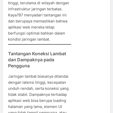
tinggi, terutama di wilayah dengan
infrastruktur jaringan terbatas.
Kaya787 menyadari tantangan ini
dan berupaya memastikan bahwa
aplikasi web mereka tetap
berfungsi optimal bahkan dalam
kondisi jaringan lambat.
Tantangan Koneksi Lambat
dan Dampaknya pada
Pengguna
Jaringan lambat biasanya ditandai
dengan latensi tinggi, kecepatan
unduh rendah, serta koneksi yang
tidak stabil. Dampaknya terhadap
aplikasi web bisa berupa loading
halaman yang lama, elemen UI
yang tidak tampil sempurna, atau