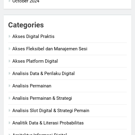
October 2024
Categories
Akses Digital Praktis
Akses Fleksibel dan Manajemen Sesi
Akses Platform Digital
Analisis Data & Perilaku Digital
Analisis Permainan
Analisis Permainan & Strategi
Analisis Slot Digital & Strategi Pemain
Analitik Data & Literasi Probabilitas