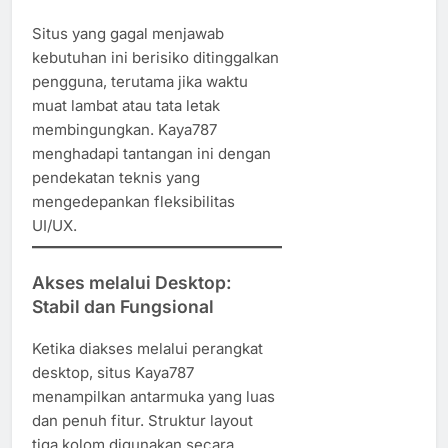
Situs yang gagal menjawab
kebutuhan ini berisiko ditinggalkan
pengguna, terutama jika waktu
muat lambat atau tata letak
membingungkan. Kaya787
menghadapi tantangan ini dengan
pendekatan teknis yang
mengedepankan fleksibilitas
UI/UX.
Akses melalui Desktop:
Stabil dan Fungsional
Ketika diakses melalui perangkat
desktop, situs Kaya787
menampilkan antarmuka yang luas
dan penuh fitur. Struktur layout
tiga kolom digunakan secara