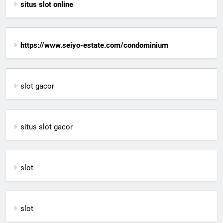
situs slot online
https://www.seiyo-estate.com/condominium
slot gacor
situs slot gacor
slot
slot