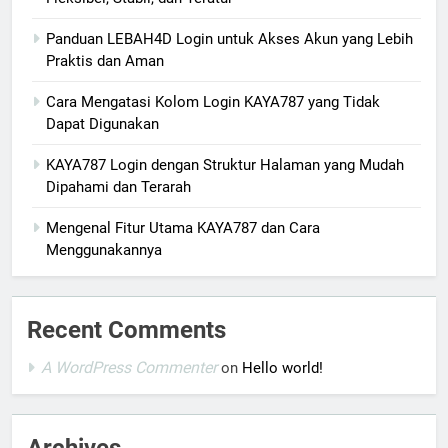
Panduan LEBAH4D Login untuk Akses Akun yang Lebih
Praktis dan Aman
Cara Mengatasi Kolom Login KAYA787 yang Tidak
Dapat Digunakan
KAYA787 Login dengan Struktur Halaman yang Mudah
Dipahami dan Terarah
Mengenal Fitur Utama KAYA787 dan Cara
Menggunakannya
Recent Comments
A WordPress Commenter
on
Hello world!