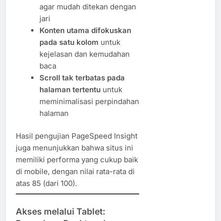
agar mudah ditekan dengan
jari
Konten utama difokuskan
pada satu kolom
untuk
kejelasan dan kemudahan
baca
Scroll tak terbatas pada
halaman tertentu
untuk
meminimalisasi perpindahan
halaman
Hasil pengujian PageSpeed Insight
juga menunjukkan bahwa situs ini
memiliki performa yang cukup baik
di mobile, dengan nilai rata-rata di
atas 85 (dari 100).
Akses melalui Tablet: