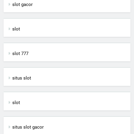
slot gacor
slot
slot 777
situs slot
slot
situs slot gacor