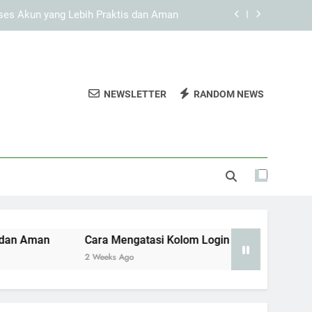
es Akun yang Lebih Praktis dan Aman
 KAYA787 yang Tidak Dapat Digunakan
man yang Mudah Dipahami dan Terarah
NEWSLETTER
RANDOM NEWS
g Lebih Fleksibel, Stabil, dan Teratur
es Akun yang Lebih Praktis dan Aman
tuk Para Gamer.
 KAYA787 yang Tidak Dapat Digunakan
man yang Mudah Dipahami dan Terarah
Cara Mengatasi Kolom Login KAYA787 yang Tidak Dapat
2 Weeks Ago