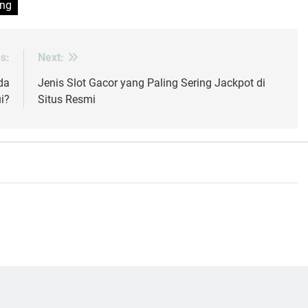
ang
s:
Next:
da
Jenis Slot Gacor yang Paling Sering Jackpot di
i?
Situs Resmi