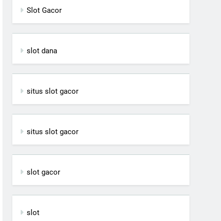
Slot Gacor
slot dana
situs slot gacor
situs slot gacor
slot gacor
slot