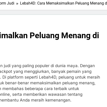
form Judi
Lebah4D: Cara Memaksimalkan Peluang Menang di 
malkan Peluang Menang di
an judi yang paling populer di dunia maya. Dengan
 jackpot yang menggiurkan, banyak pemain yang
Di platform seperti Lebah4D, peluang untuk meraih
ntuk benar-benar memaksimalkan peluang menang,
akan membahas beberapa cara terbaik untuk
online, serta memberikan wawasan tentang
membantu Anda meraih kemenangan.