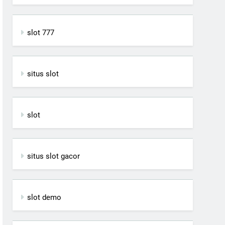
slot 777
situs slot
slot
situs slot gacor
slot demo