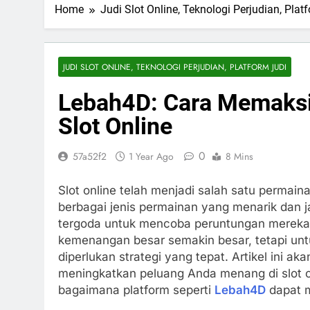
Home
Judi Slot Online, Teknologi Perjudian, Plat
JUDI SLOT ONLINE, TEKNOLOGI PERJUDIAN, PLATFORM JUDI
Lebah4D: Cara Memaksi
Slot Online
0
57a52f2
1 Year Ago
8 Mins
Slot online telah menjadi salah satu permain
berbagai jenis permainan yang menarik dan
tergoda untuk mencoba peruntungan mereka. 
kemenangan besar semakin besar, tetapi u
diperlukan strategi yang tepat. Artikel ini 
meningkatkan peluang Anda menang di slot 
bagaimana platform seperti
Lebah4D
dapat 