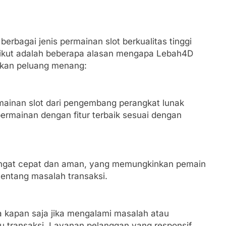
rbagai jenis permainan slot berkualitas tinggi
rikut adalah beberapa alasan mengapa Lebah4D
lkan peluang menang:
inan slot dari pengembang perangkat lunak
ermainan dengan fitur terbaik sesuai dengan
angat cepat dan aman, yang memungkinkan pemain
tentang masalah transaksi.
kapan saja jika mengalami masalah atau
 transaksi. Layanan pelanggan yang responsif