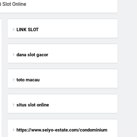
Slot Online
LINK SLOT
dana slot gacor
toto macau
situs slot online
https://www.seiyo-estate.com/condominium