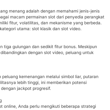
ang menang adalah dengan memahami jenis-jenis
rbagai macam permainan slot dari penyedia perangkat
iki fitur, volatilitas, dan mekanisme yang berbeda.
ategori utama: slot klasik dan slot video.
n tiga gulungan dan sedikit fitur bonus. Meskipun
l dibandingkan dengan slot video, peluang untuk
n peluang kemenangan melalui simbol liar, putaran
itasnya lebih tinggi, ini memberikan potensi
dengan jackpot progresif.
g
 online, Anda perlu mengikuti beberapa strategi