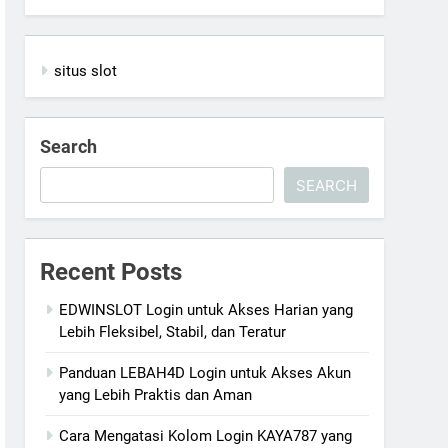
situs slot
Search
SEARCH
Recent Posts
EDWINSLOT Login untuk Akses Harian yang
Lebih Fleksibel, Stabil, dan Teratur
Panduan LEBAH4D Login untuk Akses Akun
yang Lebih Praktis dan Aman
Cara Mengatasi Kolom Login KAYA787 yang