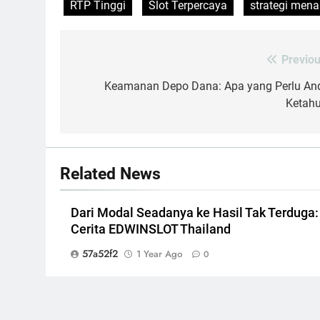
RTP Tinggi
Slot Terpercaya
strategi men
Previou
Post
navigation
Keamanan Depo Dana: Apa yang Perlu An
Ketahu
Related News
Dari Modal Seadanya ke Hasil Tak Terduga:
Cerita EDWINSLOT Thailand
57a52f2
1 Year Ago
0