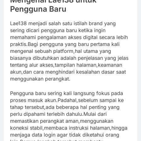
Pengguna Baru
Lae138 menjadi salah satu istilah brand yang
sering dicari pengguna baru ketika ingin
memahami pengalaman akses digital secara lebih
praktis.Bagi pengguna yang baru pertama kali
mengenal sebuah platform,hal utama yang
biasanya dibutuhkan adalah penjelasan yang jelas
tentang alur akses,tampilan halaman,keamanan
akun,dan cara menghindari kesalahan dasar saat
menggunakan perangkat.
Pengguna baru sering kali langsung fokus pada
proses masuk akun.Padahal,sebelum sampai ke
tahap tersebut,ada beberapa hal penting yang
perlu dipahami terlebih dahulu.Mulai dari
memastikan perangkat aman,menggunakan
koneksi stabil,membaca instruksi halaman,hingga
menjaga data login agar tidak diketahui orang