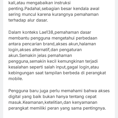
kali,atau mengabaikan instruksi
penting.Padahal,sebagian besar kendala awal
sering muncul karena kurangnya pemahaman
terhadap alur dasar.
Dalam konteks Lae138,pemahaman dasar
membantu pengguna mengetahui perbedaan
antara pencarian brand,akses akun,halaman
login,akses alternatif,dan pengaturan
akun.Semakin jelas pemahaman
pengguna,semakin kecil kemungkinan terjadi
kesalahan seperti salah input,gagal login,atau
kebingungan saat tampilan berbeda di perangkat
mobile.
Pengguna baru juga perlu memahami bahwa akses
digital yang baik bukan hanya tentang cepat
masuk.Keamanan,ketelitian,dan kenyamanan
perangkat memiliki peran yang sama pentingnya.