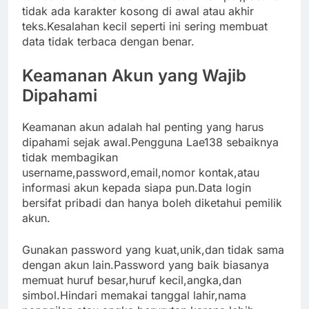
tidak ada karakter kosong di awal atau akhir
teks.Kesalahan kecil seperti ini sering membuat
data tidak terbaca dengan benar.
Keamanan Akun yang Wajib
Dipahami
Keamanan akun adalah hal penting yang harus
dipahami sejak awal.Pengguna Lae138 sebaiknya
tidak membagikan
username,password,email,nomor kontak,atau
informasi akun kepada siapa pun.Data login
bersifat pribadi dan hanya boleh diketahui pemilik
akun.
Gunakan password yang kuat,unik,dan tidak sama
dengan akun lain.Password yang baik biasanya
memuat huruf besar,huruf kecil,angka,dan
simbol.Hindari memakai tanggal lahir,nama