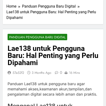
Home
Panduan Pengguna Baru Digital
Lae138 untuk Pengguna Baru: Hal Penting yang Perlu
Dipahami
PANDUAN PENGGUNA BARU DIGITAL
Lae138 untuk Pengguna
Baru: Hal Penting yang Perlu
Dipahami
0
57a52f2
3 Months Ago
16 Mins
Panduan Lae138 untuk pengguna baru agar
memahami akses,keamanan akun,tampilan,dan
pengalaman digital secara lebih aman dan praktis.
Mengenal Lae138 untuk