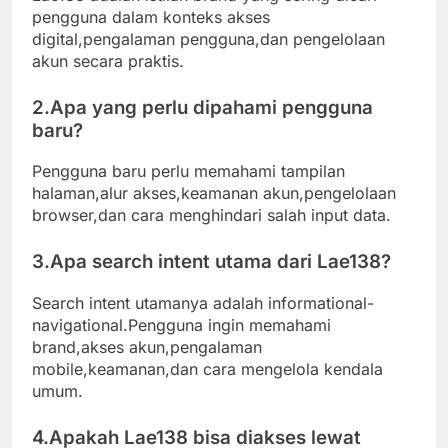
pengguna dalam konteks akses
digital,pengalaman pengguna,dan pengelolaan
akun secara praktis.
2.Apa yang perlu dipahami pengguna
baru?
Pengguna baru perlu memahami tampilan
halaman,alur akses,keamanan akun,pengelolaan
browser,dan cara menghindari salah input data.
3.Apa search intent utama dari Lae138?
Search intent utamanya adalah informational-
navigational.Pengguna ingin memahami
brand,akses akun,pengalaman
mobile,keamanan,dan cara mengelola kendala
umum.
4.Apakah Lae138 bisa diakses lewat