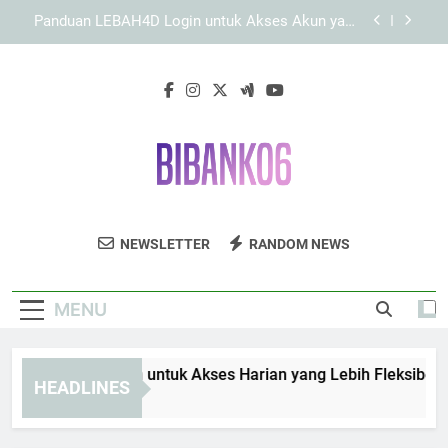
Skip
Cara Mengatasi Kolom Login KAYA787 yang
to
Tidak Dapat Digunakan
content
KAYA787 Login dengan Struktur Halaman yang
Mudah Dipahami dan Terarah
EDWINSLOT Login untuk Akses Harian yang
Lebih Fleksibel, Stabil, dan Teratur
Panduan LEBAH4D Login untuk Akses Akun yang
Lebih Praktis dan Aman
Cara Mengatasi Kolom Login KAYA787 yang
Tidak Dapat Digunakan
Bibanko6
Nikmati Berbagai Game Dan Hiburan Online
KAYA787 Login dengan Struktur Halaman yang
NEWSLETTER
RANDOM NEWS
Mudah Dipahami dan Terarah
Di Bibanko6. Tempat Seru Untuk Para
Gamer.
MENU
WINSLOT Login untuk Akses Harian yang Lebih Fleksibel, Stabi
HEADLINES
Weeks Ago