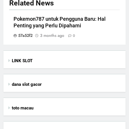
Related News
Pokemon787 untuk Pengguna Baru: Hal
Penting yang Perlu Dipahami
57a52f2
3 months ago
0
LINK SLOT
dana slot gacor
toto macau