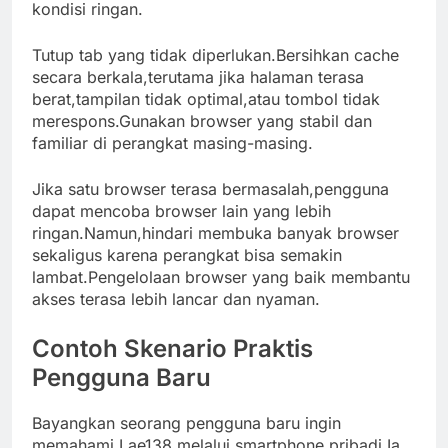
kondisi ringan.
Tutup tab yang tidak diperlukan.Bersihkan cache
secara berkala,terutama jika halaman terasa
berat,tampilan tidak optimal,atau tombol tidak
merespons.Gunakan browser yang stabil dan
familiar di perangkat masing-masing.
Jika satu browser terasa bermasalah,pengguna
dapat mencoba browser lain yang lebih
ringan.Namun,hindari membuka banyak browser
sekaligus karena perangkat bisa semakin
lambat.Pengelolaan browser yang baik membantu
akses terasa lebih lancar dan nyaman.
Contoh Skenario Praktis
Pengguna Baru
Bayangkan seorang pengguna baru ingin
memahami Lae138 melalui smartphone pribadi.Ia