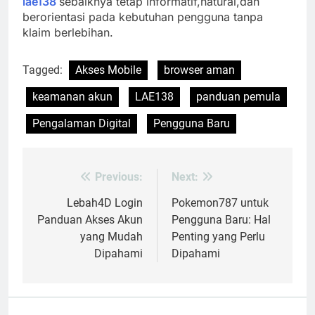
lae138
sebaiknya tetap informatif,natural,dan
berorientasi pada kebutuhan pengguna tanpa
klaim berlebihan.
Tagged:
Akses Mobile
browser aman
keamanan akun
LAE138
panduan pemula
Pengalaman Digital
Pengguna Baru
Previous:
Next:
Post
navigation
Lebah4D Login
Pokemon787 untuk
Panduan Akses Akun
Pengguna Baru: Hal
yang Mudah
Penting yang Perlu
Dipahami
Dipahami