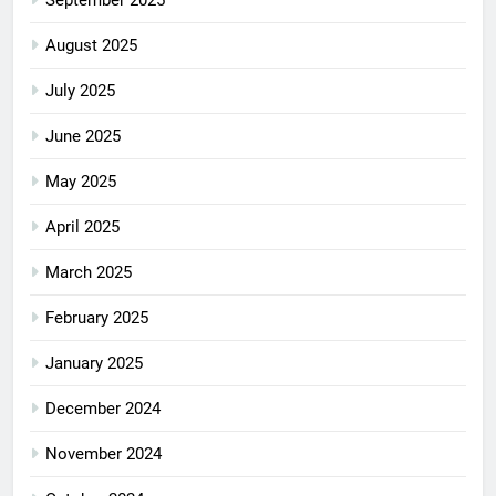
August 2025
July 2025
June 2025
May 2025
April 2025
March 2025
February 2025
January 2025
December 2024
November 2024