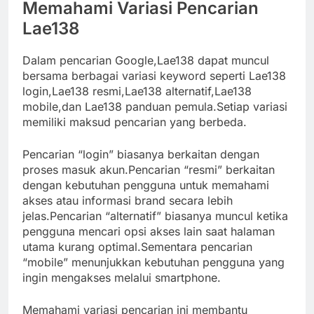
Memahami Variasi Pencarian
Lae138
Dalam pencarian Google,Lae138 dapat muncul
bersama berbagai variasi keyword seperti Lae138
login,Lae138 resmi,Lae138 alternatif,Lae138
mobile,dan Lae138 panduan pemula.Setiap variasi
memiliki maksud pencarian yang berbeda.
Pencarian “login” biasanya berkaitan dengan
proses masuk akun.Pencarian “resmi” berkaitan
dengan kebutuhan pengguna untuk memahami
akses atau informasi brand secara lebih
jelas.Pencarian “alternatif” biasanya muncul ketika
pengguna mencari opsi akses lain saat halaman
utama kurang optimal.Sementara pencarian
“mobile” menunjukkan kebutuhan pengguna yang
ingin mengakses melalui smartphone.
Memahami variasi pencarian ini membantu