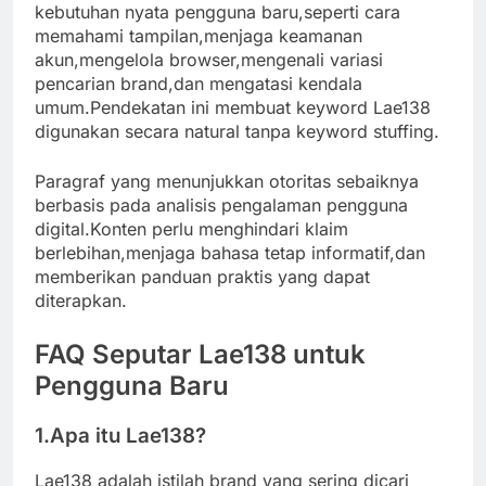
kebutuhan nyata pengguna baru,seperti cara
memahami tampilan,menjaga keamanan
akun,mengelola browser,mengenali variasi
pencarian brand,dan mengatasi kendala
umum.Pendekatan ini membuat keyword Lae138
digunakan secara natural tanpa keyword stuffing.
Paragraf yang menunjukkan otoritas sebaiknya
berbasis pada analisis pengalaman pengguna
digital.Konten perlu menghindari klaim
berlebihan,menjaga bahasa tetap informatif,dan
memberikan panduan praktis yang dapat
diterapkan.
FAQ Seputar Lae138 untuk
Pengguna Baru
1.Apa itu Lae138?
Lae138 adalah istilah brand yang sering dicari