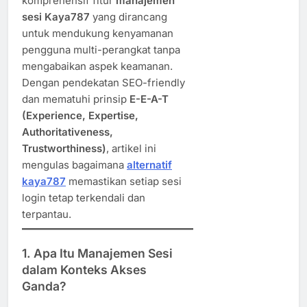
komprehensif fitur
manajemen
sesi Kaya787
yang dirancang
untuk mendukung kenyamanan
pengguna multi-perangkat tanpa
mengabaikan aspek keamanan.
Dengan pendekatan SEO-friendly
dan mematuhi prinsip
E-E-A-T
(Experience, Expertise,
Authoritativeness,
Trustworthiness)
, artikel ini
mengulas bagaimana
alternatif
kaya787
memastikan setiap sesi
login tetap terkendali dan
terpantau.
1. Apa Itu Manajemen Sesi
dalam Konteks Akses
Ganda?