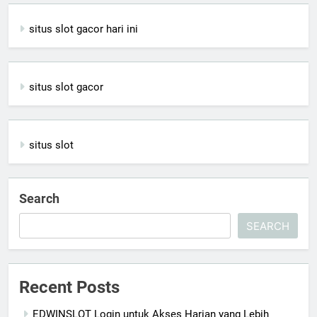
situs slot gacor hari ini
situs slot gacor
situs slot
Search
SEARCH
Recent Posts
EDWINSLOT Login untuk Akses Harian yang Lebih