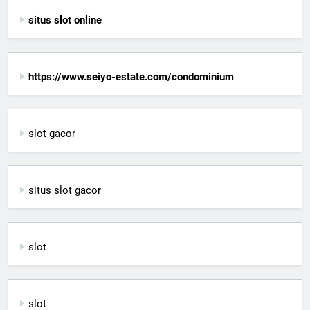
situs slot online
https://www.seiyo-estate.com/condominium
slot gacor
situs slot gacor
slot
slot