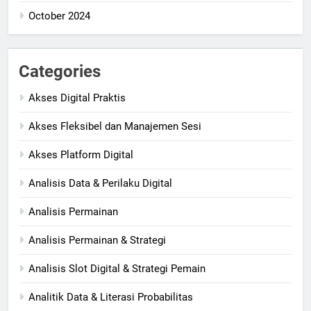
October 2024
Categories
Akses Digital Praktis
Akses Fleksibel dan Manajemen Sesi
Akses Platform Digital
Analisis Data & Perilaku Digital
Analisis Permainan
Analisis Permainan & Strategi
Analisis Slot Digital & Strategi Pemain
Analitik Data & Literasi Probabilitas