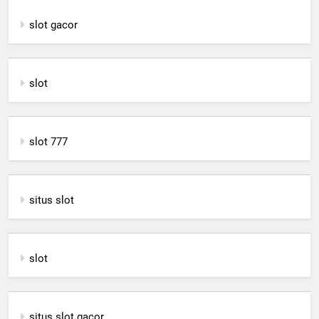
slot gacor
slot
slot 777
situs slot
slot
situs slot gacor