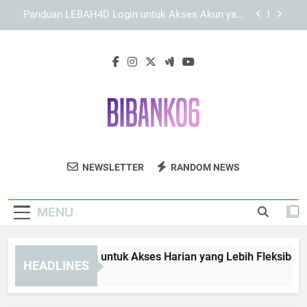
Skip
Cara Mengatasi Kolom Login KAYA787 yang
to
Tidak Dapat Digunakan
content
KAYA787 Login dengan Struktur Halaman yang
Mudah Dipahami dan Terarah
EDWINSLOT Login untuk Akses Harian yang
Lebih Fleksibel, Stabil, dan Teratur
Panduan LEBAH4D Login untuk Akses Akun yang
Lebih Praktis dan Aman
Cara Mengatasi Kolom Login KAYA787 yang
Tidak Dapat Digunakan
Bibanko6
Nikmati Berbagai Game Dan Hiburan Online
KAYA787 Login dengan Struktur Halaman yang
NEWSLETTER
RANDOM NEWS
Mudah Dipahami dan Terarah
Di Bibanko6. Tempat Seru Untuk Para
Gamer.
MENU
WINSLOT Login untuk Akses Harian yang Lebih Fleksibel, Stabi
HEADLINES
Weeks Ago