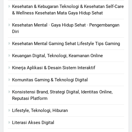
Kesehatan & Kebugaran Teknologi & Kesehatan Self-Care
& Wellness Kesehatan Mata Gaya Hidup Sehat
Kesehatan Mental · Gaya Hidup Sehat · Pengembangan
Diri
Kesehatan Mental Gaming Sehat Lifestyle Tips Gaming
Keuangan Digital, Teknologi, Keamanan Online
Kinerja Aplikasi & Desain Sistem Interaktif
Komunitas Gaming & Teknologi Digital
Konsistensi Brand, Strategi Digital, Identitas Online,
Reputasi Platform
Lifestyle, Teknologi, Hiburan
Literasi Akses Digital