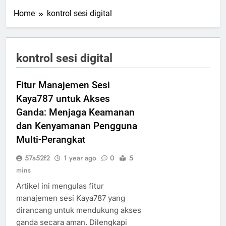
Home
kontrol sesi digital
kontrol sesi digital
Fitur Manajemen Sesi
Kaya787 untuk Akses
Ganda: Menjaga Keamanan
dan Kenyamanan Pengguna
Multi-Perangkat
57a52f2
1 year ago
0
5
mins
Artikel ini mengulas fitur
manajemen sesi Kaya787 yang
dirancang untuk mendukung akses
ganda secara aman. Dilengkapi