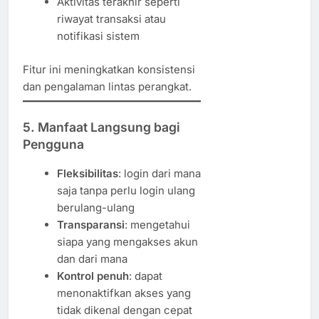
Aktivitas terakhir seperti
riwayat transaksi atau
notifikasi sistem
Fitur ini meningkatkan konsistensi
dan pengalaman lintas perangkat.
5. Manfaat Langsung bagi
Pengguna
Fleksibilitas
: login dari mana
saja tanpa perlu login ulang
berulang-ulang
Transparansi
: mengetahui
siapa yang mengakses akun
dan dari mana
Kontrol penuh
: dapat
menonaktifkan akses yang
tidak dikenal dengan cepat