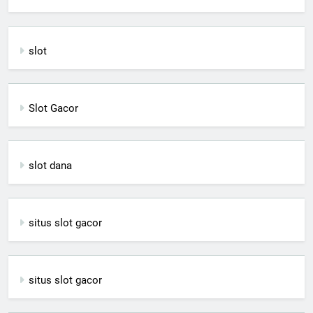
slot
Slot Gacor
slot dana
situs slot gacor
situs slot gacor