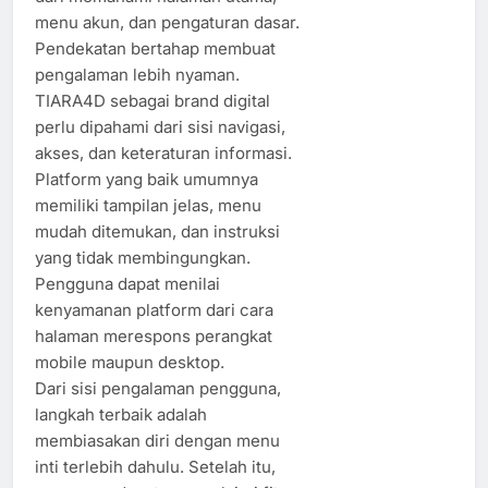
menu akun, dan pengaturan dasar.
Pendekatan bertahap membuat
pengalaman lebih nyaman.
TIARA4D sebagai brand digital
perlu dipahami dari sisi navigasi,
akses, dan keteraturan informasi.
Platform yang baik umumnya
memiliki tampilan jelas, menu
mudah ditemukan, dan instruksi
yang tidak membingungkan.
Pengguna dapat menilai
kenyamanan platform dari cara
halaman merespons perangkat
mobile maupun desktop.
Dari sisi pengalaman pengguna,
langkah terbaik adalah
membiasakan diri dengan menu
inti terlebih dahulu. Setelah itu,