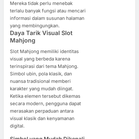
Mereka tidak perlu menebak
terlalu banyak fungsi atau mencari
informasi dalam susunan halaman
yang membingungkan.
Daya Tarik Visual Slot
Mahjong
Slot Mahjong memiliki identitas
visual yang berbeda karena
terinspirasi dari tema Mahjong.
Simbol ubin, pola klasik, dan
nuansa tradisional memberi
karakter yang mudah diingat.
Ketika elemen tersebut dikemas
secara modern, pengguna dapat
merasakan perpaduan antara
visual klasik dan kenyamanan
digital.
Simbol yang Mudah Dikenali