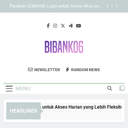
Skip
Cara Mengatasi Kolom Login KAYA787 yang
to
Tidak Dapat Digunakan
content
KAYA787 Login dengan Struktur Halaman yang
Mudah Dipahami dan Terarah
EDWINSLOT Login untuk Akses Harian yang
Lebih Fleksibel, Stabil, dan Teratur
Panduan LEBAH4D Login untuk Akses Akun yang
Lebih Praktis dan Aman
Cara Mengatasi Kolom Login KAYA787 yang
Tidak Dapat Digunakan
Bibanko6
Nikmati Berbagai Game Dan Hiburan Online
KAYA787 Login dengan Struktur Halaman yang
NEWSLETTER
RANDOM NEWS
Mudah Dipahami dan Terarah
Di Bibanko6. Tempat Seru Untuk Para
Gamer.
MENU
WINSLOT Login untuk Akses Harian yang Lebih Fleksibel, Stabi
HEADLINES
Weeks Ago