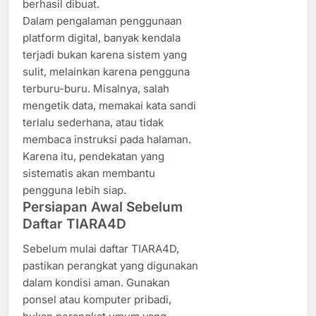
berhasil dibuat.
Dalam pengalaman penggunaan
platform digital, banyak kendala
terjadi bukan karena sistem yang
sulit, melainkan karena pengguna
terburu-buru. Misalnya, salah
mengetik data, memakai kata sandi
terlalu sederhana, atau tidak
membaca instruksi pada halaman.
Karena itu, pendekatan yang
sistematis akan membantu
pengguna lebih siap.
Persiapan Awal Sebelum
Daftar TIARA4D
Sebelum mulai daftar TIARA4D,
pastikan perangkat yang digunakan
dalam kondisi aman. Gunakan
ponsel atau komputer pribadi,