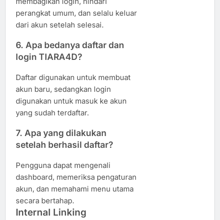
membagikan login, hindari
perangkat umum, dan selalu keluar
dari akun setelah selesai.
6. Apa bedanya daftar dan
login TIARA4D?
Daftar digunakan untuk membuat
akun baru, sedangkan login
digunakan untuk masuk ke akun
yang sudah terdaftar.
7. Apa yang dilakukan
setelah berhasil daftar?
Pengguna dapat mengenali
dashboard, memeriksa pengaturan
akun, dan memahami menu utama
secara bertahap.
Internal Linking