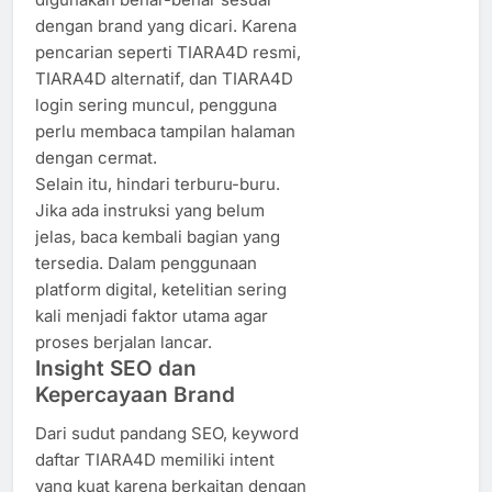
dengan brand yang dicari. Karena
pencarian seperti TIARA4D resmi,
TIARA4D alternatif, dan TIARA4D
login sering muncul, pengguna
perlu membaca tampilan halaman
dengan cermat.
Selain itu, hindari terburu-buru.
Jika ada instruksi yang belum
jelas, baca kembali bagian yang
tersedia. Dalam penggunaan
platform digital, ketelitian sering
kali menjadi faktor utama agar
proses berjalan lancar.
Insight SEO dan
Kepercayaan Brand
Dari sudut pandang SEO, keyword
daftar TIARA4D memiliki intent
yang kuat karena berkaitan dengan