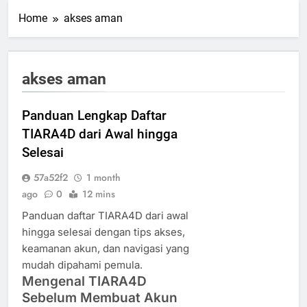
Home
akses aman
akses aman
Panduan Lengkap Daftar
TIARA4D dari Awal hingga
Selesai
57a52f2
1 month
ago
0
12 mins
Panduan daftar TIARA4D dari awal
hingga selesai dengan tips akses,
keamanan akun, dan navigasi yang
mudah dipahami pemula.
Mengenal TIARA4D
Sebelum Membuat Akun