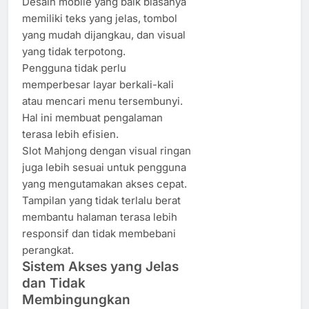
Desain mobile yang baik biasanya
memiliki teks yang jelas, tombol
yang mudah dijangkau, dan visual
yang tidak terpotong.
Pengguna tidak perlu
memperbesar layar berkali-kali
atau mencari menu tersembunyi.
Hal ini membuat pengalaman
terasa lebih efisien.
Slot Mahjong dengan visual ringan
juga lebih sesuai untuk pengguna
yang mengutamakan akses cepat.
Tampilan yang tidak terlalu berat
membantu halaman terasa lebih
responsif dan tidak membebani
perangkat.
Sistem Akses yang Jelas
dan Tidak
Membingungkan