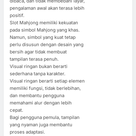
dibaca, dan tidak membebani layar,
pengalaman awal akan terasa lebih
positif.
Slot Mahjong memiliki kekuatan
pada simbol Mahjong yang khas.
Namun, simbol yang kuat tetap
perlu disusun dengan desain yang
bersih agar tidak membuat
tampilan terasa penuh.
Visual ringan bukan berarti
sederhana tanpa karakter.
Visual ringan berarti setiap elemen
memiliki fungsi, tidak berlebihan,
dan membantu pengguna
memahami alur dengan lebih
cepat.
Bagi pengguna pemula, tampilan
yang nyaman juga membantu
proses adaptasi.