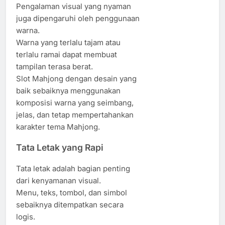
Pengalaman visual yang nyaman
juga dipengaruhi oleh penggunaan
warna.
Warna yang terlalu tajam atau
terlalu ramai dapat membuat
tampilan terasa berat.
Slot Mahjong dengan desain yang
baik sebaiknya menggunakan
komposisi warna yang seimbang,
jelas, dan tetap mempertahankan
karakter tema Mahjong.
Tata Letak yang Rapi
Tata letak adalah bagian penting
dari kenyamanan visual.
Menu, teks, tombol, dan simbol
sebaiknya ditempatkan secara
logis.