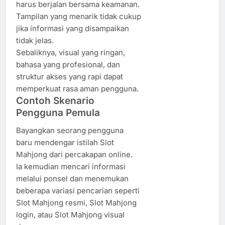
harus berjalan bersama keamanan.
Tampilan yang menarik tidak cukup
jika informasi yang disampaikan
tidak jelas.
Sebaliknya, visual yang ringan,
bahasa yang profesional, dan
struktur akses yang rapi dapat
memperkuat rasa aman pengguna.
Contoh Skenario
Pengguna Pemula
Bayangkan seorang pengguna
baru mendengar istilah Slot
Mahjong dari percakapan online.
Ia kemudian mencari informasi
melalui ponsel dan menemukan
beberapa variasi pencarian seperti
Slot Mahjong resmi, Slot Mahjong
login, atau Slot Mahjong visual