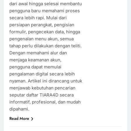
dari awal hingga selesai membantu
pengguna baru memahami proses
secara lebih rapi. Mulai dari
persiapan perangkat, pengisian
formulir, pengecekan data, hingga
pengenalan menu akun, semua
tahap perlu dilakukan dengan teliti.
Dengan memahami alur dan
menjaga keamanan akun,
pengguna dapat memulai
pengalaman digital secara lebih
nyaman. Artikel ini dirancang untuk
menjawab kebutuhan pencarian
seputar daftar TIARA4D secara
informatif, profesional, dan mudah
dipahami.
Read More