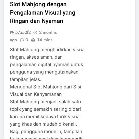
Slot Mahjong dengan
Pengalaman Visual yang
Ringan dan Nyaman
57a52f2
2 months
ago
0
14 mins
Slot Mahjong menghadirkan visual
ringan, akses aman, dan
pengalaman digital nyaman untuk
pengguna yang mengutamakan
tampilan jelas.
Mengenal Slot Mahjong dari Sisi
Visual dan Kenyamanan
Slot Mahjong menjadi salah satu
topik yang semakin sering dicari
karena memiliki daya tarik visual
yang khas dan mudah dikenali.
Bagi pengguna modern, tampilan
bukan hanya soal desain menarik,