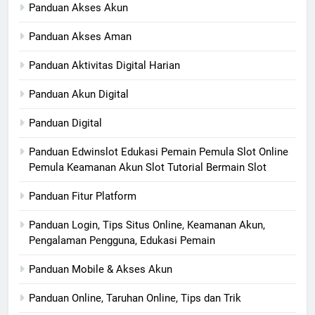
Panduan Akses Akun
Panduan Akses Aman
Panduan Aktivitas Digital Harian
Panduan Akun Digital
Panduan Digital
Panduan Edwinslot Edukasi Pemain Pemula Slot Online
Pemula Keamanan Akun Slot Tutorial Bermain Slot
Panduan Fitur Platform
Panduan Login, Tips Situs Online, Keamanan Akun,
Pengalaman Pengguna, Edukasi Pemain
Panduan Mobile & Akses Akun
Panduan Online, Taruhan Online, Tips dan Trik