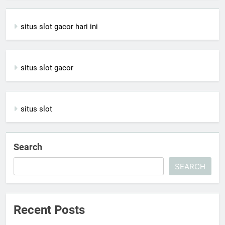
situs slot gacor hari ini
situs slot gacor
situs slot
Search
SEARCH
Recent Posts