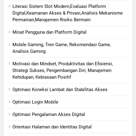
Literasi Sistem Slot Modern,Evaluasi Platform
Digital,Keamanan Akses & Privasi,Analisis Mekanisme
Permainan,Manajemen Risiko Bermain
Minat Pengguna dan Platform Digital
Mobile Gaming, Tren Game, Rekomendasi Game,
Analisis Gaming
Motivasi dan Mindset, Produktivitas dan Efisiensi,
Strategi Sukses, Pengembangan Diri, Manajemen
Kehidupan, Kebiasaan Positif
Optimasi Koneksi Lambat dan Stabilitas Akses
Optimasi Login Mobile
Optimasi Pengalaman Akses Digital
Orientasi Halaman dan Identitas Digital