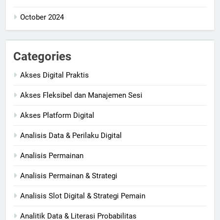
October 2024
Categories
Akses Digital Praktis
Akses Fleksibel dan Manajemen Sesi
Akses Platform Digital
Analisis Data & Perilaku Digital
Analisis Permainan
Analisis Permainan & Strategi
Analisis Slot Digital & Strategi Pemain
Analitik Data & Literasi Probabilitas