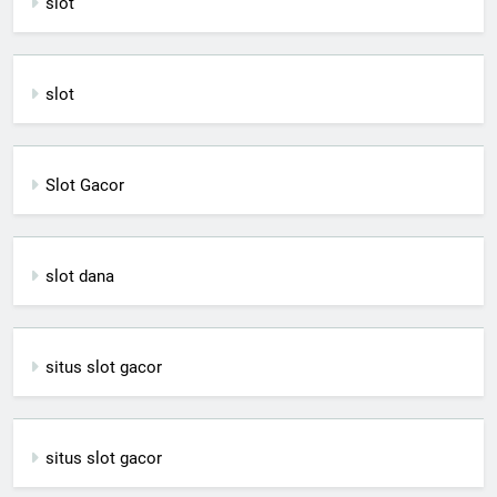
slot
slot
Slot Gacor
slot dana
situs slot gacor
situs slot gacor