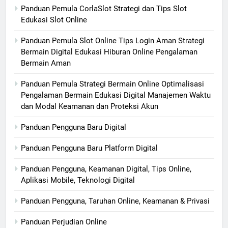
Panduan Pemula CorlaSlot Strategi dan Tips Slot
Edukasi Slot Online
Panduan Pemula Slot Online Tips Login Aman Strategi
Bermain Digital Edukasi Hiburan Online Pengalaman
Bermain Aman
Panduan Pemula Strategi Bermain Online Optimalisasi
Pengalaman Bermain Edukasi Digital Manajemen Waktu
dan Modal Keamanan dan Proteksi Akun
Panduan Pengguna Baru Digital
Panduan Pengguna Baru Platform Digital
Panduan Pengguna, Keamanan Digital, Tips Online,
Aplikasi Mobile, Teknologi Digital
Panduan Pengguna, Taruhan Online, Keamanan & Privasi
Panduan Perjudian Online