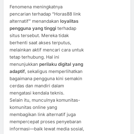
Fenomena meningkatnya
pencarian terhadap “Horas88 link
alternatif” menandakan
loyalitas
pengguna yang tinggi
terhadap
situs tersebut. Mereka tidak
berhenti saat akses terputus,
melainkan aktif mencari cara untuk
tetap terhubung. Hal ini
menunjukkan
perilaku digital yang
adaptif
, sekaligus memperlihatkan
bagaimana pengguna kini semakin
cerdas dan mandiri dalam
mengatasi kendala teknis.
Selain itu, munculnya komunitas-
komunitas online yang
membagikan link alternatif juga
mempercepat proses penyebaran
informasi—baik lewat media sosial,