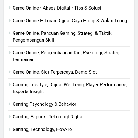
Game Online • Akses Digital • Tips & Solusi
Game Online Hiburan Digital Gaya Hidup & Waktu Luang
Game Online, Panduan Gaming, Strategi & Taktik,
Pengembangan Skill
Game Online, Pengembangan Diri, Psikologi, Strategi
Permainan
Game Online, Slot Terpercaya, Demo Slot
Gaming Lifestyle, Digital Wellbeing, Player Performance,
Esports Insight
Gaming Psychology & Behavior
Gaming, Esports, Teknologi Digital
Gaming, Technology, How-To