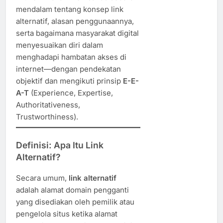
mendalam tentang konsep link
alternatif, alasan penggunaannya,
serta bagaimana masyarakat digital
menyesuaikan diri dalam
menghadapi hambatan akses di
internet—dengan pendekatan
objektif dan mengikuti prinsip
E-E-
A-T
(Experience, Expertise,
Authoritativeness,
Trustworthiness).
Definisi: Apa Itu Link
Alternatif?
Secara umum,
link alternatif
adalah alamat domain pengganti
yang disediakan oleh pemilik atau
pengelola situs ketika alamat