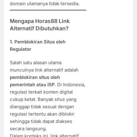
domain utamanya tidak tersedia.
Mengapa Horas88 Link
Alternatif Dibutuhkan?
1.
Pemblokiran Situs oleh
Regulator
Salah satu alasan utama
munculnya link alternatif adalah
pemblokiran situs oleh
pemerintah atau ISP
. Di Indonesia,
regulasi terkait konten digital
cukup ketat. Banyak situs yang
dianggap tidak sesuai dengan
regulasi tertentu akan diblokir
sehingga tidak dapat diakses
secara langsung.
Dalam konteks ini, link alternatif