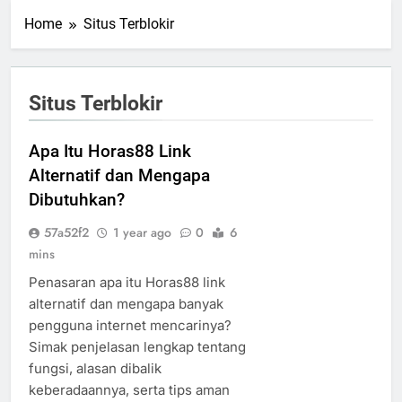
Home
Situs Terblokir
Situs Terblokir
Apa Itu Horas88 Link
Alternatif dan Mengapa
Dibutuhkan?
57a52f2
1 year ago
0
6
mins
Penasaran apa itu Horas88 link
alternatif dan mengapa banyak
pengguna internet mencarinya?
Simak penjelasan lengkap tentang
fungsi, alasan dibalik
keberadaannya, serta tips aman