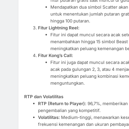
fitur putaran gratis saat muncul di gul
Mendapatkan dua simbol Scatter aka
untuk menentukan jumlah putaran gra
hingga 100 putaran.
Fitur Lightning Reel:
Fitur ini dapat muncul secara acak set
menambahkan hingga 15 simbol Beast 
meningkatkan peluang kemenangan be
Fitur Kong’s Call:
Fitur ini juga dapat muncul secara ac
acak pada gulungan 2, 3, atau 4 menjad
meningkatkan peluang kombinasi kem
menguntungkan.
RTP dan Volatilitas
RTP (Return to Player):
96,7%, memberikan 
pengembalian yang kompetitif.
Volatilitas:
Medium-tinggi, menawarkan kes
frekuensi kemenangan dan ukuran pembaya