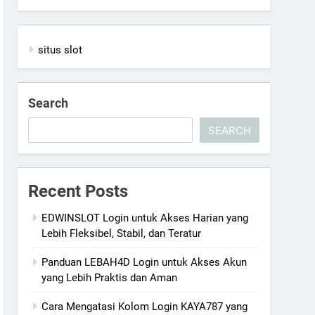
situs slot
Search
SEARCH
Recent Posts
EDWINSLOT Login untuk Akses Harian yang
Lebih Fleksibel, Stabil, dan Teratur
Panduan LEBAH4D Login untuk Akses Akun
yang Lebih Praktis dan Aman
Cara Mengatasi Kolom Login KAYA787 yang