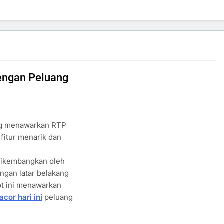
dengan Peluang
ang menawarkan RTP
-fitur menarik dan
 dikembangkan oleh
gan latar belakang
ot ini menawarkan
acor hari ini
peluang