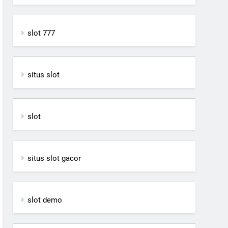
slot 777
situs slot
slot
situs slot gacor
slot demo