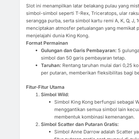
Slot ini menampilkan latar belakang pulau yang mis
simbol-simbol seperti T-Rex, Triceratops, ular raks
serangga purba, serta simbol kartu remi A, K, Q, J, 
menciptakan atmosfer petualangan yang memikat 
menjelajahi dunia King Kong.
Format Permainan
Gulungan dan Garis Pembayaran:
5 gulunga
simbol dan 50 garis pembayaran tetap.
Taruhan:
Rentang taruhan mulai dari 0,25 ko
per putaran, memberikan fleksibilitas bagi b
Fitur-Fitur Utama
Simbol Wild:
Simbol King Kong berfungsi sebagai W
menggantikan semua simbol lain kecua
membentuk kombinasi kemenangan.
Simbol Scatter dan Putaran Gratis:
Simbol Anne Darrow adalah Scatter y