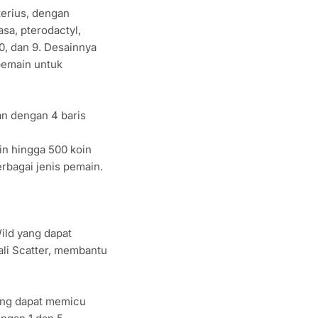
terius, dengan
asa, pterodactyl,
10, dan 9. Desainnya
pemain untuk
n dengan 4 baris
in hingga 500 koin
erbagai jenis pemain.
ild yang dapat
li Scatter, membantu
ang dapat memicu