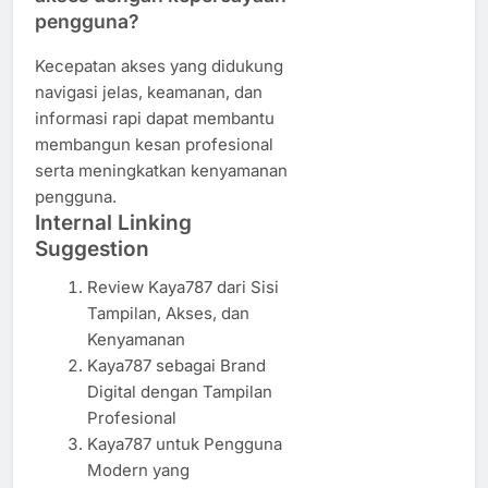
pengguna?
Kecepatan akses yang didukung
navigasi jelas, keamanan, dan
informasi rapi dapat membantu
membangun kesan profesional
serta meningkatkan kenyamanan
pengguna.
Internal Linking
Suggestion
Review Kaya787 dari Sisi
Tampilan, Akses, dan
Kenyamanan
Kaya787 sebagai Brand
Digital dengan Tampilan
Profesional
Kaya787 untuk Pengguna
Modern yang