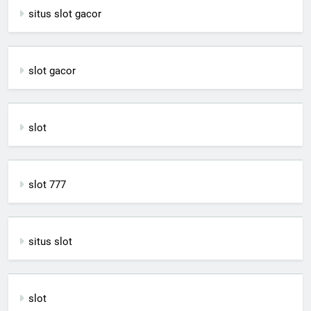
situs slot gacor
slot gacor
slot
slot 777
situs slot
slot