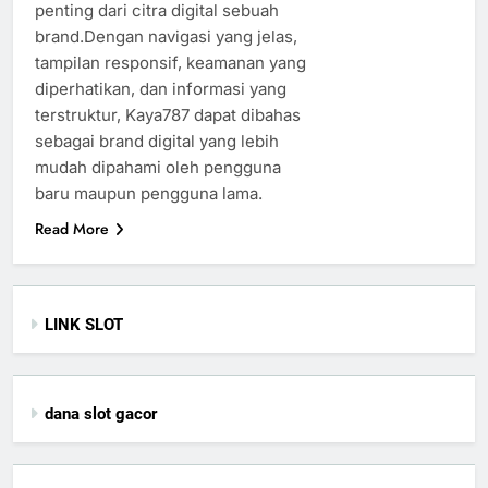
penting dari citra digital sebuah
brand.Dengan navigasi yang jelas,
tampilan responsif, keamanan yang
diperhatikan, dan informasi yang
terstruktur, Kaya787 dapat dibahas
sebagai brand digital yang lebih
mudah dipahami oleh pengguna
baru maupun pengguna lama.
Read More
LINK SLOT
dana slot gacor