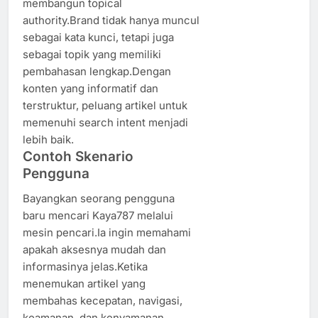
membangun topical
authority.Brand tidak hanya muncul
sebagai kata kunci, tetapi juga
sebagai topik yang memiliki
pembahasan lengkap.Dengan
konten yang informatif dan
terstruktur, peluang artikel untuk
memenuhi search intent menjadi
lebih baik.
Contoh Skenario
Pengguna
Bayangkan seorang pengguna
baru mencari Kaya787 melalui
mesin pencari.Ia ingin memahami
apakah aksesnya mudah dan
informasinya jelas.Ketika
menemukan artikel yang
membahas kecepatan, navigasi,
keamanan, dan kenyamanan