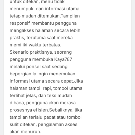
untuk ditekan, menu tidak
menumpuk, dan informasi utama
tetap mudah ditemukan.Tampilan
responsif membantu pengguna
mengakses halaman secara lebih
praktis, terutama saat mereka
memiliki waktu terbatas.
Skenario praktisnya, seorang
pengguna membuka Kaya787
melalui ponsel saat sedang
bepergian.Ia ingin menemukan
informasi utama secara cepat.Jika
halaman tampil rapi, tombol utama
terlihat jelas, dan teks mudah
dibaca, pengguna akan merasa
prosesnya efisien.Sebaliknya, jika
tampilan terlalu padat atau tombol
sulit ditekan, pengalaman akses
akan menurun.