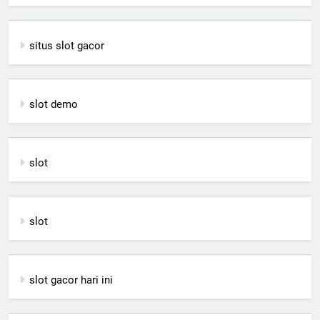
situs slot gacor
slot demo
slot
slot
slot gacor hari ini