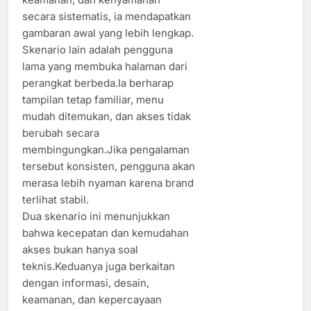
secara sistematis, ia mendapatkan
gambaran awal yang lebih lengkap.
Skenario lain adalah pengguna
lama yang membuka halaman dari
perangkat berbeda.Ia berharap
tampilan tetap familiar, menu
mudah ditemukan, dan akses tidak
berubah secara
membingungkan.Jika pengalaman
tersebut konsisten, pengguna akan
merasa lebih nyaman karena brand
terlihat stabil.
Dua skenario ini menunjukkan
bahwa kecepatan dan kemudahan
akses bukan hanya soal
teknis.Keduanya juga berkaitan
dengan informasi, desain,
keamanan, dan kepercayaan