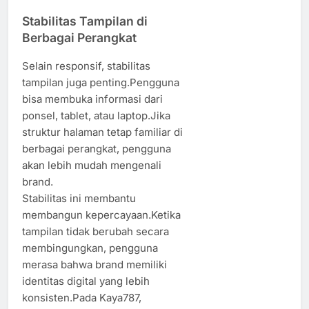
Stabilitas Tampilan di
Berbagai Perangkat
Selain responsif, stabilitas
tampilan juga penting.Pengguna
bisa membuka informasi dari
ponsel, tablet, atau laptop.Jika
struktur halaman tetap familiar di
berbagai perangkat, pengguna
akan lebih mudah mengenali
brand.
Stabilitas ini membantu
membangun kepercayaan.Ketika
tampilan tidak berubah secara
membingungkan, pengguna
merasa bahwa brand memiliki
identitas digital yang lebih
konsisten.Pada Kaya787,