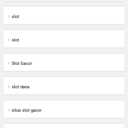
slot
slot
Slot Gacor
slot dana
situs slot gacor