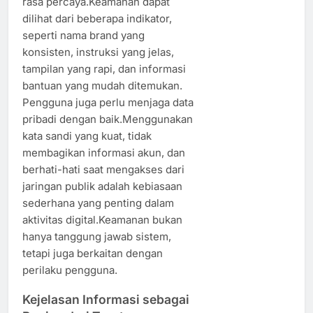
rasa percaya.Keamanan dapat
dilihat dari beberapa indikator,
seperti nama brand yang
konsisten, instruksi yang jelas,
tampilan yang rapi, dan informasi
bantuan yang mudah ditemukan.
Pengguna juga perlu menjaga data
pribadi dengan baik.Menggunakan
kata sandi yang kuat, tidak
membagikan informasi akun, dan
berhati-hati saat mengakses dari
jaringan publik adalah kebiasaan
sederhana yang penting dalam
aktivitas digital.Keamanan bukan
hanya tanggung jawab sistem,
tetapi juga berkaitan dengan
perilaku pengguna.
Kejelasan Informasi sebagai