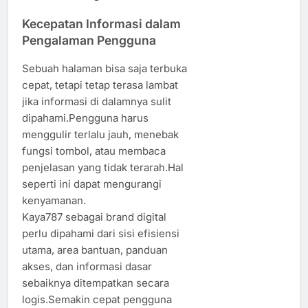
Kecepatan Informasi dalam
Pengalaman Pengguna
Sebuah halaman bisa saja terbuka
cepat, tetapi tetap terasa lambat
jika informasi di dalamnya sulit
dipahami.Pengguna harus
menggulir terlalu jauh, menebak
fungsi tombol, atau membaca
penjelasan yang tidak terarah.Hal
seperti ini dapat mengurangi
kenyamanan.
Kaya787 sebagai brand digital
perlu dipahami dari sisi efisiensi
utama, area bantuan, panduan
akses, dan informasi dasar
sebaiknya ditempatkan secara
logis.Semakin cepat pengguna