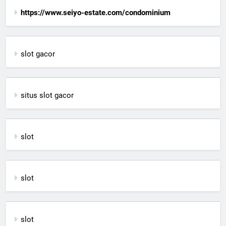
https://www.seiyo-estate.com/condominium
slot gacor
situs slot gacor
slot
slot
slot