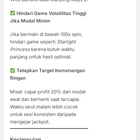
Hindari Game Volatilitas Tinggi
Jika Modal Minim
Jika bermain di bawah 100x spin,
hindari game seperti
Starlight
Princess
karena butuh waktu
panjang untuk hasil optimal.
Tetapkan Target Kemenangan
Ringan
Misal: capai profit 20% dari modal
awal dan berhenti saat tercapai.
Waktu larut malam lebih cocok
untuk sesi konsisten daripada
mengejar jackpot.
Kesimpulan