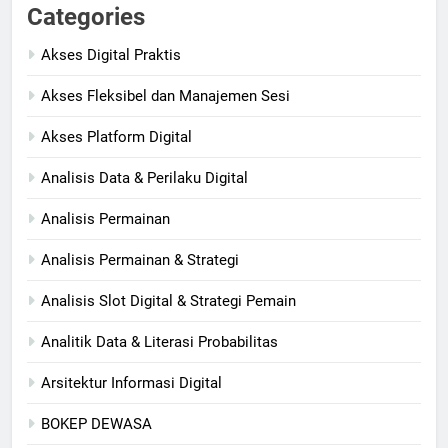
Categories
Akses Digital Praktis
Akses Fleksibel dan Manajemen Sesi
Akses Platform Digital
Analisis Data & Perilaku Digital
Analisis Permainan
Analisis Permainan & Strategi
Analisis Slot Digital & Strategi Pemain
Analitik Data & Literasi Probabilitas
Arsitektur Informasi Digital
BOKEP DEWASA