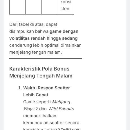
konsi
sten
Dari tabel di atas, dapat
disimpulkan bahwa
game dengan
volatilitas rendah hingga sedang
cenderung lebih optimal dimainkan
menjelang tengah malam.
Karakteristik Pola Bonus
Menjelang Tengah Malam
Waktu Respon Scatter
Lebih Cepat
Game seperti
Mahjong
Ways 2
dan
Wild Bandito
memperlihatkan
kemunculan scatter secara
konsisten setiap 30–60 spin.