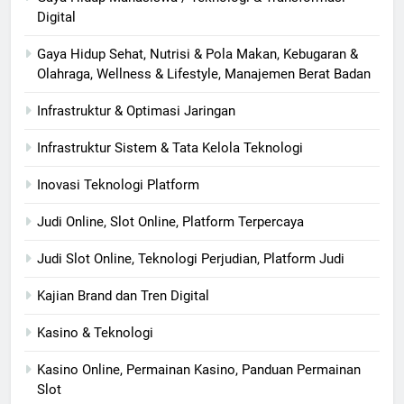
Digital
Gaya Hidup Sehat, Nutrisi & Pola Makan, Kebugaran &
Olahraga, Wellness & Lifestyle, Manajemen Berat Badan
Infrastruktur & Optimasi Jaringan
Infrastruktur Sistem & Tata Kelola Teknologi
Inovasi Teknologi Platform
Judi Online, Slot Online, Platform Terpercaya
Judi Slot Online, Teknologi Perjudian, Platform Judi
Kajian Brand dan Tren Digital
Kasino & Teknologi
Kasino Online, Permainan Kasino, Panduan Permainan
Slot