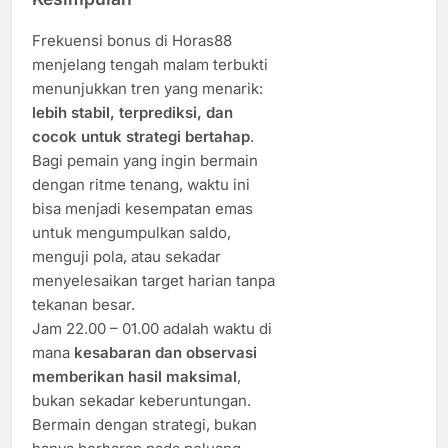
Frekuensi bonus di Horas88
menjelang tengah malam terbukti
menunjukkan tren yang menarik:
lebih stabil, terprediksi, dan
cocok untuk strategi bertahap
.
Bagi pemain yang ingin bermain
dengan ritme tenang, waktu ini
bisa menjadi kesempatan emas
untuk mengumpulkan saldo,
menguji pola, atau sekadar
menyelesaikan target harian tanpa
tekanan besar.
Jam 22.00 – 01.00 adalah waktu di
mana
kesabaran dan observasi
memberikan hasil maksimal
,
bukan sekadar keberuntungan.
Bermain dengan strategi, bukan