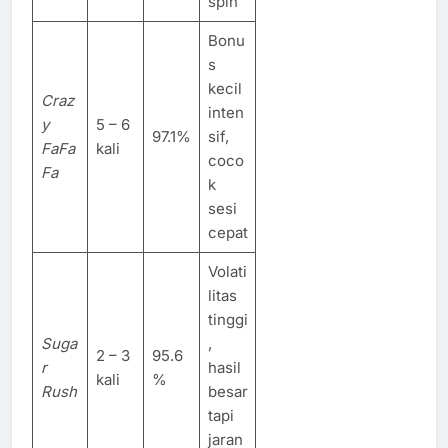
spin
Bonu
s
kecil
Craz
inten
y
5 – 6
97.1%
sif,
FaFa
kali
coco
Fa
k
sesi
cepat
Volati
litas
tinggi
Suga
,
2 – 3
95.6
r
hasil
kali
%
Rush
besar
tapi
jaran