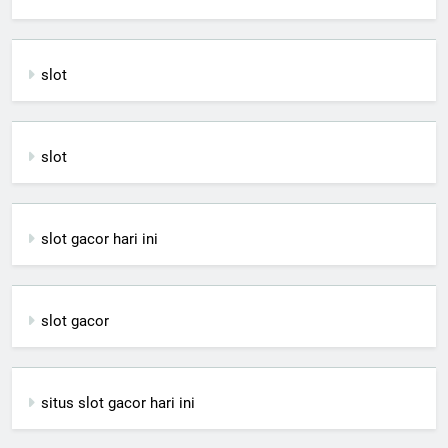
slot
slot
slot gacor hari ini
slot gacor
situs slot gacor hari ini