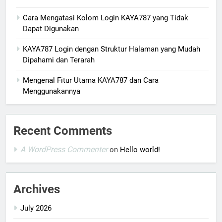
Cara Mengatasi Kolom Login KAYA787 yang Tidak
Dapat Digunakan
KAYA787 Login dengan Struktur Halaman yang Mudah
Dipahami dan Terarah
Mengenal Fitur Utama KAYA787 dan Cara
Menggunakannya
Recent Comments
A WordPress Commenter
on
Hello world!
Archives
July 2026