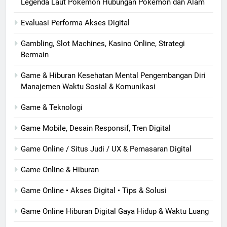
Legenda Laut Pokémon Hubungan Pokémon dan Alam
Evaluasi Performa Akses Digital
Gambling, Slot Machines, Kasino Online, Strategi
Bermain
Game & Hiburan Kesehatan Mental Pengembangan Diri
Manajemen Waktu Sosial & Komunikasi
Game & Teknologi
Game Mobile, Desain Responsif, Tren Digital
Game Online / Situs Judi / UX & Pemasaran Digital
Game Online & Hiburan
Game Online • Akses Digital • Tips & Solusi
Game Online Hiburan Digital Gaya Hidup & Waktu Luang