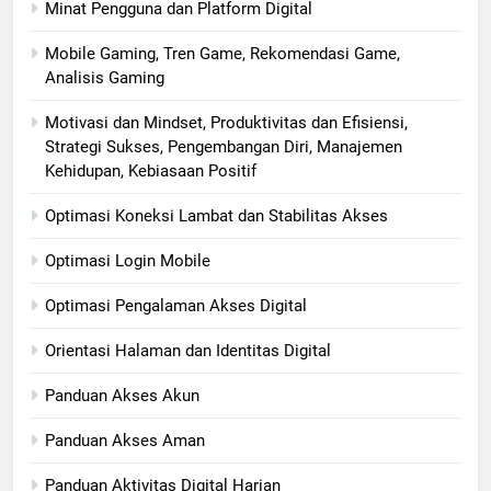
Minat Pengguna dan Platform Digital
Mobile Gaming, Tren Game, Rekomendasi Game,
Analisis Gaming
Motivasi dan Mindset, Produktivitas dan Efisiensi,
Strategi Sukses, Pengembangan Diri, Manajemen
Kehidupan, Kebiasaan Positif
Optimasi Koneksi Lambat dan Stabilitas Akses
Optimasi Login Mobile
Optimasi Pengalaman Akses Digital
Orientasi Halaman dan Identitas Digital
Panduan Akses Akun
Panduan Akses Aman
Panduan Aktivitas Digital Harian