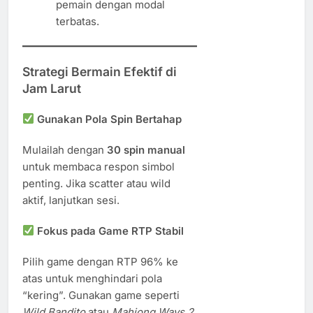
pemain dengan modal
terbatas.
Strategi Bermain Efektif di
Jam Larut
Gunakan Pola Spin Bertahap
Mulailah dengan
30 spin manual
untuk membaca respon simbol
penting. Jika scatter atau wild
aktif, lanjutkan sesi.
Fokus pada Game RTP Stabil
Pilih game dengan RTP 96% ke
atas untuk menghindari pola
“kering”. Gunakan game seperti
Wild Bandito
atau
Mahjong Ways 2
.