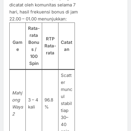
dicatat oleh komunitas selama 7
hari, hasil frekuensi bonus di jam
22.00 – 01.00 menunjukkan:
Rata-
rata
RTP
Gam
Bonu
Catat
Rata-
e
s /
an
rata
100
Spin
Scatt
er
munc
Mahj
ul
ong
3 – 4
96.8
stabil
Ways
kali
%
tiap
2
30–
40