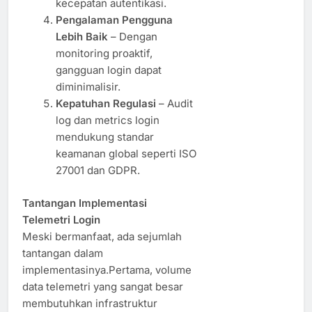
kecepatan autentikasi.
Pengalaman Pengguna
Lebih Baik
– Dengan
monitoring proaktif,
gangguan login dapat
diminimalisir.
Kepatuhan Regulasi
– Audit
log dan metrics login
mendukung standar
keamanan global seperti ISO
27001 dan GDPR.
Tantangan Implementasi
Telemetri Login
Meski bermanfaat, ada sejumlah
tantangan dalam
implementasinya.Pertama, volume
data telemetri yang sangat besar
membutuhkan infrastruktur