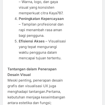
– Warna, logo, dan gaya
visual yang konsisten
memperkuat citra Kaya787.
Peningkatan Kepercayaan
– Tampilan profesional dan
rapi menambah rasa aman
bagi pengguna.
Efisiensi Akses
– Visualisasi
yang tepat mengurangi
waktu pengguna dalam
mencapai tujuan tertentu.
Tantangan dalam Penerapan
Desain Visual
Meski penting, penerapan desain
grafis dan visualisasi UX juga
menghadapi tantangan.Pertama,
kebutuhan menjaga keseimbangan
antara estetika dan fungsi;