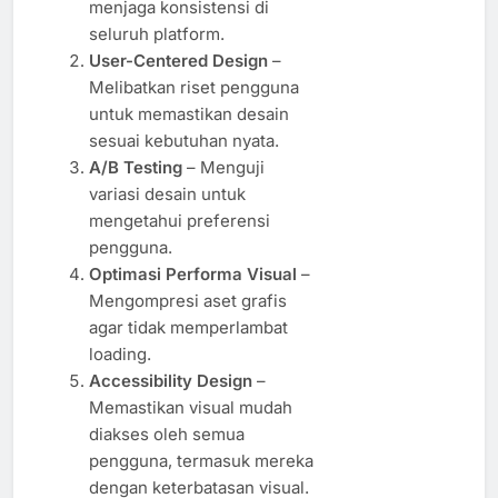
menjaga konsistensi di
seluruh platform.
User-Centered Design
–
Melibatkan riset pengguna
untuk memastikan desain
sesuai kebutuhan nyata.
A/B Testing
– Menguji
variasi desain untuk
mengetahui preferensi
pengguna.
Optimasi Performa Visual
–
Mengompresi aset grafis
agar tidak memperlambat
loading.
Accessibility Design
–
Memastikan visual mudah
diakses oleh semua
pengguna, termasuk mereka
dengan keterbatasan visual.