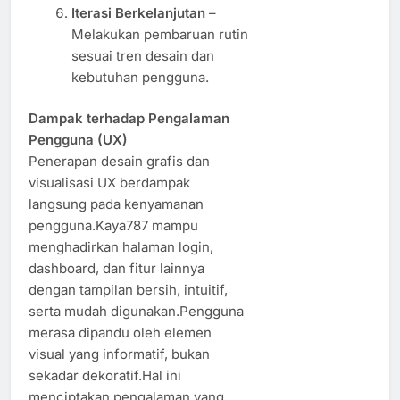
Iterasi Berkelanjutan
–
Melakukan pembaruan rutin
sesuai tren desain dan
kebutuhan pengguna.
Dampak terhadap Pengalaman
Pengguna (UX)
Penerapan desain grafis dan
visualisasi UX berdampak
langsung pada kenyamanan
pengguna.Kaya787 mampu
menghadirkan halaman login,
dashboard, dan fitur lainnya
dengan tampilan bersih, intuitif,
serta mudah digunakan.Pengguna
merasa dipandu oleh elemen
visual yang informatif, bukan
sekadar dekoratif.Hal ini
menciptakan pengalaman yang