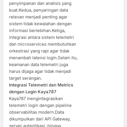
penyimpanan dan analisis yang
kuat.Kedua, penyaringan data
relevan menjadi penting agar
sistem tidak kewalahan dengan
informasi berlebihan.Ketiga,
integrasi antara sistem telemetri
dan microservices membutuhkan
orkestrasi yang rapi agar tidak
menambah latensi login.Selain itu,
keamanan data telemetri juga
harus dijaga agar tidak menjadi
target serangan.
Integrasi Telemetri dan Metrics
dengan Login Kaya787
Kaya787 mengintegrasikan
telemetri login dengan pipeline
observabilitas modern.Data
dikumpulkan dari API Gateway,
server autentikasi, hingga