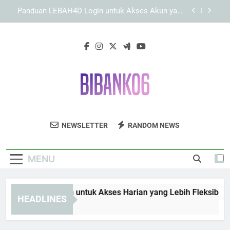
Skip
Cara Mengatasi Kolom Login KAYA787 yang
to
Tidak Dapat Digunakan
content
KAYA787 Login dengan Struktur Halaman yang
Mudah Dipahami dan Terarah
EDWINSLOT Login untuk Akses Harian yang
Lebih Fleksibel, Stabil, dan Teratur
Panduan LEBAH4D Login untuk Akses Akun yang
Lebih Praktis dan Aman
Cara Mengatasi Kolom Login KAYA787 yang
Tidak Dapat Digunakan
Bibanko6
Nikmati Berbagai Game Dan Hiburan Online
KAYA787 Login dengan Struktur Halaman yang
NEWSLETTER
RANDOM NEWS
Mudah Dipahami dan Terarah
Di Bibanko6. Tempat Seru Untuk Para
Gamer.
MENU
WINSLOT Login untuk Akses Harian yang Lebih Fleksibel, Stabi
HEADLINES
Weeks Ago