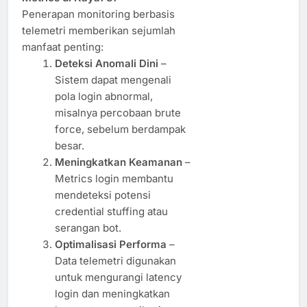
Penerapan monitoring berbasis
telemetri memberikan sejumlah
manfaat penting:
Deteksi Anomali Dini
–
Sistem dapat mengenali
pola login abnormal,
misalnya percobaan brute
force, sebelum berdampak
besar.
Meningkatkan Keamanan
–
Metrics login membantu
mendeteksi potensi
credential stuffing atau
serangan bot.
Optimalisasi Performa
–
Data telemetri digunakan
untuk mengurangi latency
login dan meningkatkan