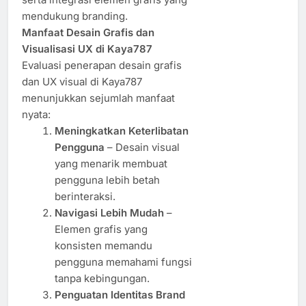
mendukung branding.
Manfaat Desain Grafis dan
Visualisasi UX di Kaya787
Evaluasi penerapan desain grafis
dan UX visual di Kaya787
menunjukkan sejumlah manfaat
nyata:
Meningkatkan Keterlibatan
Pengguna
– Desain visual
yang menarik membuat
pengguna lebih betah
berinteraksi.
Navigasi Lebih Mudah
–
Elemen grafis yang
konsisten memandu
pengguna memahami fungsi
tanpa kebingungan.
Penguatan Identitas Brand