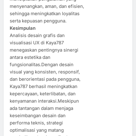
menyenangkan, aman, dan efisien,
sehingga meningkatkan loyalitas
serta kepuasan pengguna.
Kesimpulan
Analisis desain grafis dan
visualisasi UX di Kaya787
menegaskan pentingnya sinergi
antara estetika dan
fungsionalitas.Dengan desain
visual yang konsisten, responsif,
dan berorientasi pada pengguna,
Kaya787 berhasil meningkatkan
kepercayaan, keterlibatan, dan
kenyamanan interaksi.Meskipun
ada tantangan dalam menjaga
keseimbangan desain dan
performa teknis, strategi
optimalisasi yang matang