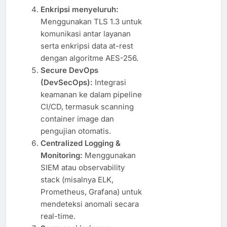
Enkripsi menyeluruh:
Menggunakan TLS 1.3 untuk
komunikasi antar layanan
serta enkripsi data at-rest
dengan algoritme AES-256.
Secure DevOps
(DevSecOps):
Integrasi
keamanan ke dalam pipeline
CI/CD, termasuk scanning
container image dan
pengujian otomatis.
Centralized Logging &
Monitoring:
Menggunakan
SIEM atau observability
stack (misalnya ELK,
Prometheus, Grafana) untuk
mendeteksi anomali secara
real-time.