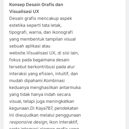
Konsep Desain Grafis dan
Visualisasi UX
Desain grafis mencakup aspek
estetika seperti tata letak,
tipografi, warna, dan ikonografi
yang membentuk tampilan visual
sebuah aplikasi atau
website.Visualisasi UX, di sisi lain,
fokus pada bagaimana desain
tersebut berkontribusi pada alur
interaksi yang efisien, intuitif, dan
mudah dipahami.Kombinasi
keduanya menghasilkan antarmuka
yang tidak hanya indah secara
visual, tetapi juga meningkatkan
kegunaan.Di Kaya787, pendekatan
ini diwujudkan melalui penggunaan
responsive design
, ikon interaktif,
serta integrasi elemen grafis yang