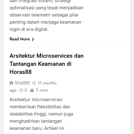
dan integrasi sistem, strategi
optimalisasi yang tepat menjadikan
observasi telemetri sebagai pilar
penting dalam menjaga keamanan
login di era digital.
Read More
Arsitektur Microservices dan
Tantangan Keamanan di
Horas88
57a52f2
11 months
ago
0
7 mins
Arsitektur microservices
memberikan fleksibilitas dan
skalabilitas tinggi, namun juga
menghadirkan tantangan
keamanan baru. Artikel ini