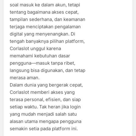
soal masuk ke dalam akun, tetapi
tentang bagaimana akses cepat,
tampilan sederhana, dan keamanan
terjaga menciptakan pengalaman
digital yang menyenangkan. Di
tengah banyaknya pilihan platform,
Corlaslot unggul karena
memahami kebutuhan dasar
pengguna—masuk tanpa ribet,
langsung bisa digunakan, dan tetap
merasa aman.
Dalam dunia yang bergerak cepat,
Corlaslot memberi akses yang
terasa personal, efisien, dan siap
setiap waktu. Tak heran jika login
yang mudah menjadi salah satu
alasan utama mengapa pengguna
semakin setia pada platform ini.