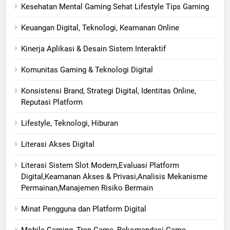
Kesehatan Mental Gaming Sehat Lifestyle Tips Gaming
Keuangan Digital, Teknologi, Keamanan Online
Kinerja Aplikasi & Desain Sistem Interaktif
Komunitas Gaming & Teknologi Digital
Konsistensi Brand, Strategi Digital, Identitas Online,
Reputasi Platform
Lifestyle, Teknologi, Hiburan
Literasi Akses Digital
Literasi Sistem Slot Modern,Evaluasi Platform
Digital,Keamanan Akses & Privasi,Analisis Mekanisme
Permainan,Manajemen Risiko Bermain
Minat Pengguna dan Platform Digital
Mobile Gaming, Tren Game, Rekomendasi Game,