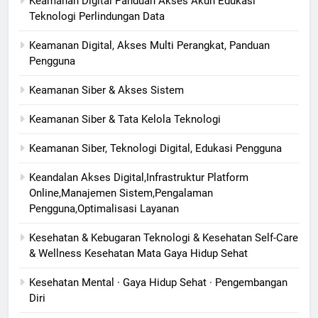
Keamanan Digital Panduan Akses Akun Edukasi
Teknologi Perlindungan Data
Keamanan Digital, Akses Multi Perangkat, Panduan
Pengguna
Keamanan Siber & Akses Sistem
Keamanan Siber & Tata Kelola Teknologi
Keamanan Siber, Teknologi Digital, Edukasi Pengguna
Keandalan Akses Digital,Infrastruktur Platform
Online,Manajemen Sistem,Pengalaman
Pengguna,Optimalisasi Layanan
Kesehatan & Kebugaran Teknologi & Kesehatan Self-Care
& Wellness Kesehatan Mata Gaya Hidup Sehat
Kesehatan Mental · Gaya Hidup Sehat · Pengembangan
Diri