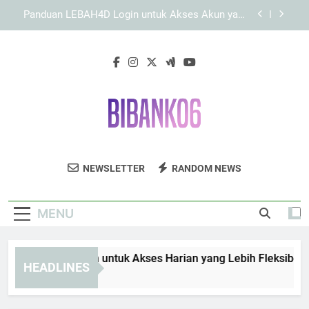
Skip
Cara Mengatasi Kolom Login KAYA787 yang
to
Tidak Dapat Digunakan
content
KAYA787 Login dengan Struktur Halaman yang
Mudah Dipahami dan Terarah
EDWINSLOT Login untuk Akses Harian yang
Lebih Fleksibel, Stabil, dan Teratur
Panduan LEBAH4D Login untuk Akses Akun yang
Lebih Praktis dan Aman
Cara Mengatasi Kolom Login KAYA787 yang
Tidak Dapat Digunakan
Bibanko6
Nikmati Berbagai Game Dan Hiburan Online
KAYA787 Login dengan Struktur Halaman yang
NEWSLETTER
RANDOM NEWS
Mudah Dipahami dan Terarah
Di Bibanko6. Tempat Seru Untuk Para
Gamer.
MENU
WINSLOT Login untuk Akses Harian yang Lebih Fleksibel, Stabi
HEADLINES
Weeks Ago