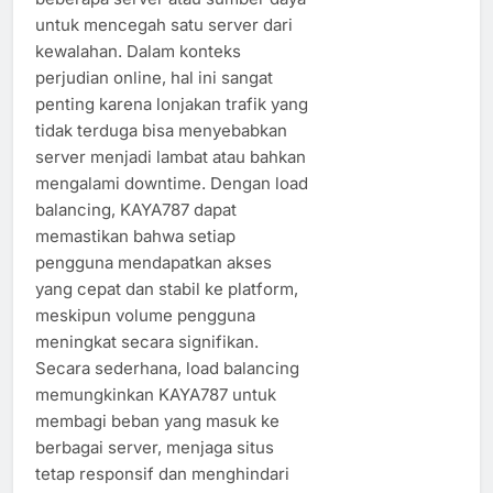
untuk mencegah satu server dari
kewalahan. Dalam konteks
perjudian online, hal ini sangat
penting karena lonjakan trafik yang
tidak terduga bisa menyebabkan
server menjadi lambat atau bahkan
mengalami downtime. Dengan load
balancing, KAYA787 dapat
memastikan bahwa setiap
pengguna mendapatkan akses
yang cepat dan stabil ke platform,
meskipun volume pengguna
meningkat secara signifikan.
Secara sederhana, load balancing
memungkinkan KAYA787 untuk
membagi beban yang masuk ke
berbagai server, menjaga situs
tetap responsif dan menghindari