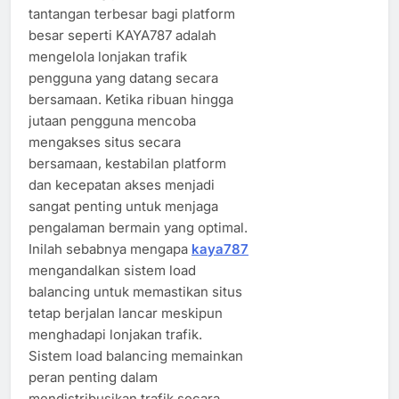
tantangan terbesar bagi platform
besar seperti KAYA787 adalah
mengelola lonjakan trafik
pengguna yang datang secara
bersamaan. Ketika ribuan hingga
jutaan pengguna mencoba
mengakses situs secara
bersamaan, kestabilan platform
dan kecepatan akses menjadi
sangat penting untuk menjaga
pengalaman bermain yang optimal.
Inilah sebabnya mengapa
kaya787
mengandalkan sistem load
balancing untuk memastikan situs
tetap berjalan lancar meskipun
menghadapi lonjakan trafik.
Sistem load balancing memainkan
peran penting dalam
mendistribusikan trafik secara