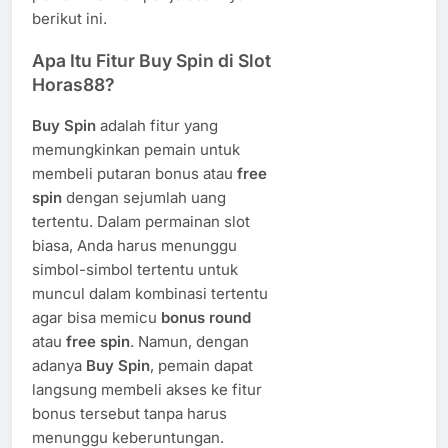
berikut ini.
Apa Itu Fitur Buy Spin di Slot
Horas88?
Buy Spin
adalah fitur yang
memungkinkan pemain untuk
membeli putaran bonus atau
free
spin
dengan sejumlah uang
tertentu. Dalam permainan slot
biasa, Anda harus menunggu
simbol-simbol tertentu untuk
muncul dalam kombinasi tertentu
agar bisa memicu
bonus round
atau
free spin
. Namun, dengan
adanya
Buy Spin
, pemain dapat
langsung membeli akses ke fitur
bonus tersebut tanpa harus
menunggu keberuntungan.