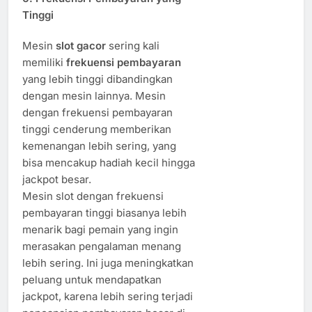
Tinggi
Mesin
slot gacor
sering kali
memiliki
frekuensi pembayaran
yang lebih tinggi dibandingkan
dengan mesin lainnya. Mesin
dengan frekuensi pembayaran
tinggi cenderung memberikan
kemenangan lebih sering, yang
bisa mencakup hadiah kecil hingga
jackpot besar.
Mesin slot dengan frekuensi
pembayaran tinggi biasanya lebih
menarik bagi pemain yang ingin
merasakan pengalaman menang
lebih sering. Ini juga meningkatkan
peluang untuk mendapatkan
jackpot, karena lebih sering terjadi