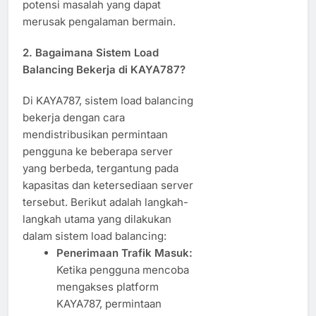
potensi masalah yang dapat
merusak pengalaman bermain.
2.
Bagaimana Sistem Load
Balancing Bekerja di KAYA787?
Di KAYA787, sistem load balancing
bekerja dengan cara
mendistribusikan permintaan
pengguna ke beberapa server
yang berbeda, tergantung pada
kapasitas dan ketersediaan server
tersebut. Berikut adalah langkah-
langkah utama yang dilakukan
dalam sistem load balancing:
Penerimaan Trafik Masuk:
Ketika pengguna mencoba
mengakses platform
KAYA787, permintaan