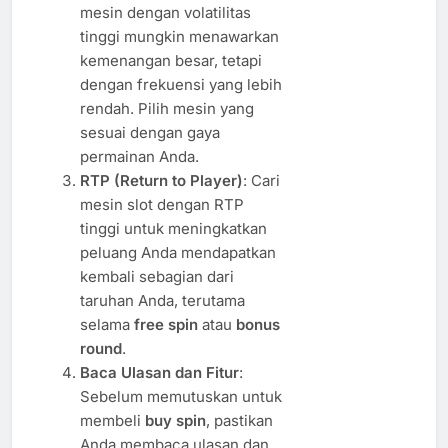
mesin dengan volatilitas
tinggi mungkin menawarkan
kemenangan besar, tetapi
dengan frekuensi yang lebih
rendah. Pilih mesin yang
sesuai dengan gaya
permainan Anda.
RTP (Return to Player)
: Cari
mesin slot dengan RTP
tinggi untuk meningkatkan
peluang Anda mendapatkan
kembali sebagian dari
taruhan Anda, terutama
selama
free spin
atau
bonus
round
.
Baca Ulasan dan Fitur
:
Sebelum memutuskan untuk
membeli
buy spin
, pastikan
Anda membaca ulasan dan