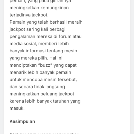
pemain, yang pada gilirannya
meningkatkan kemungkinan
terjadinya jackpot.
Pemain yang telah berhasil meraih
jackpot sering kali berbagi
pengalaman mereka di forum atau
media sosial, memberi lebih
banyak informasi tentang mesin
yang mereka pilih. Hal ini
menciptakan “buzz” yang dapat
menarik lebih banyak pemain
untuk mencoba mesin tersebut,
dan secara tidak langsung
meningkatkan peluang jackpot
karena lebih banyak taruhan yang
masuk.
Kesimpulan