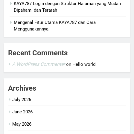
KAYA787 Login dengan Struktur Halaman yang Mudah
Dipahami dan Terarah
Mengenal Fitur Utama KAYA787 dan Cara
Menggunakannya
Recent Comments
A WordPress Commenter
on
Hello world!
Archives
July 2026
June 2026
May 2026