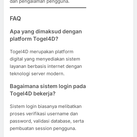
dan pengalaman pengguna.
FAQ
Apa yang dimaksud dengan
platform Togel4D?
Togel4D merupakan platform
digital yang menyediakan sistem
layanan berbasis internet dengan
teknologi server modern.
Bagaimana sistem login pada
Togel4D bekerja?
Sistem login biasanya melibatkan
proses verifikasi username dan
password, validasi database, serta
pembuatan session pengguna.