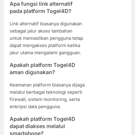
Apa fungsi link alternatif
pada platform Togel4D?
Link alternatif biasanya digunakan
sebagai jalur akses tambahan
untuk memastikan pengguna tetap
dapat mengakses platform ketika
jalur utama mengalami gangguan.
Apakah platform Togel4D
aman digunakan?
Keamanan platform biasanya dijaga
melalui berbagai teknologi seperti
firewall, sistem monitoring, serta
enkripsi data pengguna.
Apakah platform Togel4D
dapat diakses melalui
smartphone?