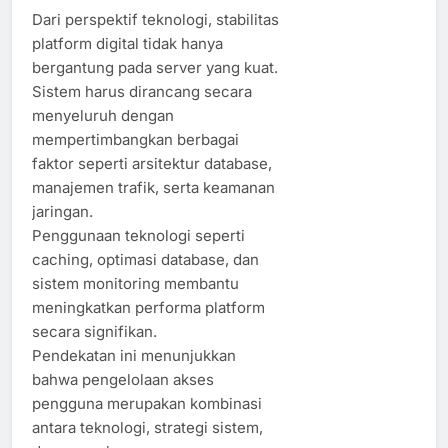
Dari perspektif teknologi, stabilitas
platform digital tidak hanya
bergantung pada server yang kuat.
Sistem harus dirancang secara
menyeluruh dengan
mempertimbangkan berbagai
faktor seperti arsitektur database,
manajemen trafik, serta keamanan
jaringan.
Penggunaan teknologi seperti
caching, optimasi database, dan
sistem monitoring membantu
meningkatkan performa platform
secara signifikan.
Pendekatan ini menunjukkan
bahwa pengelolaan akses
pengguna merupakan kombinasi
antara teknologi, strategi sistem,