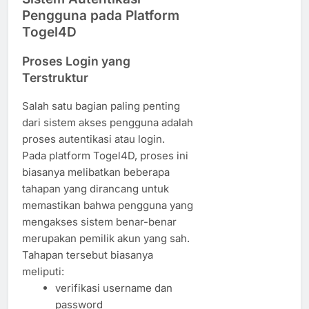
Pengguna pada Platform
Togel4D
Proses Login yang
Terstruktur
Salah satu bagian paling penting
dari sistem akses pengguna adalah
proses autentikasi atau login.
Pada platform Togel4D, proses ini
biasanya melibatkan beberapa
tahapan yang dirancang untuk
memastikan bahwa pengguna yang
mengakses sistem benar-benar
merupakan pemilik akun yang sah.
Tahapan tersebut biasanya
meliputi:
verifikasi username dan
password