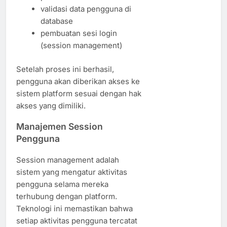
validasi data pengguna di
database
pembuatan sesi login
(session management)
Setelah proses ini berhasil,
pengguna akan diberikan akses ke
sistem platform sesuai dengan hak
akses yang dimiliki.
Manajemen Session
Pengguna
Session management adalah
sistem yang mengatur aktivitas
pengguna selama mereka
terhubung dengan platform.
Teknologi ini memastikan bahwa
setiap aktivitas pengguna tercatat