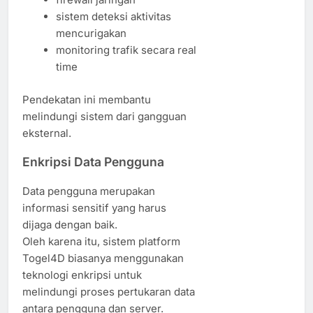
sistem deteksi aktivitas
mencurigakan
monitoring trafik secara real
time
Pendekatan ini membantu
melindungi sistem dari gangguan
eksternal.
Enkripsi Data Pengguna
Data pengguna merupakan
informasi sensitif yang harus
dijaga dengan baik.
Oleh karena itu, sistem platform
Togel4D biasanya menggunakan
teknologi enkripsi untuk
melindungi proses pertukaran data
antara pengguna dan server.