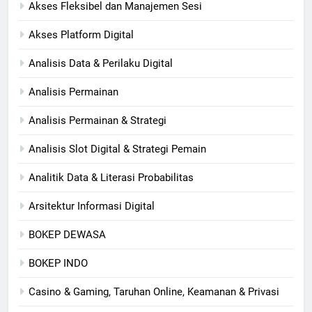
Akses Fleksibel dan Manajemen Sesi
Akses Platform Digital
Analisis Data & Perilaku Digital
Analisis Permainan
Analisis Permainan & Strategi
Analisis Slot Digital & Strategi Pemain
Analitik Data & Literasi Probabilitas
Arsitektur Informasi Digital
BOKEP DEWASA
BOKEP INDO
Casino & Gaming, Taruhan Online, Keamanan & Privasi