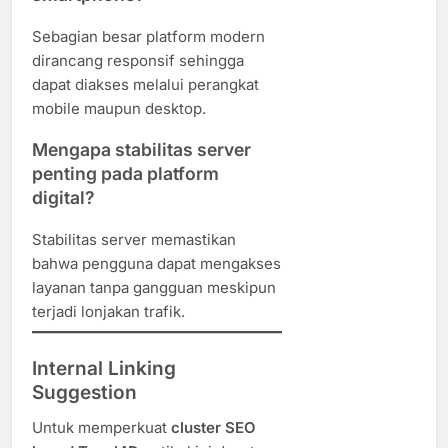
Sebagian besar platform modern
dirancang responsif sehingga
dapat diakses melalui perangkat
mobile maupun desktop.
Mengapa stabilitas server
penting pada platform
digital?
Stabilitas server memastikan
bahwa pengguna dapat mengakses
layanan tanpa gangguan meskipun
terjadi lonjakan trafik.
Internal Linking
Suggestion
Untuk memperkuat
cluster SEO