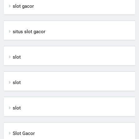
slot gacor
situs slot gacor
slot
slot
slot
Slot Gacor