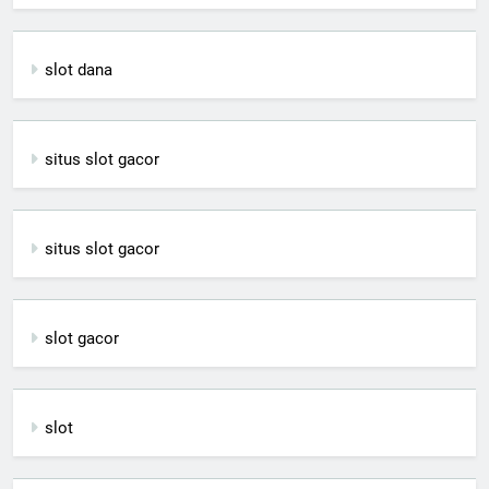
slot dana
situs slot gacor
situs slot gacor
slot gacor
slot