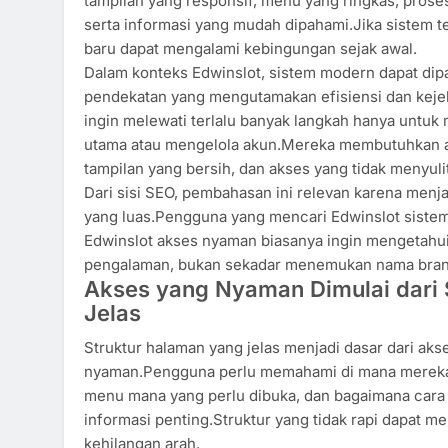
tampilan yang responsif, menu yang ringkas, proses
serta informasi yang mudah dipahami.Jika sistem t
baru dapat mengalami kebingungan sejak awal.
Dalam konteks Edwinslot, sistem modern dapat dip
pendekatan yang mengutamakan efisiensi dan keje
ingin melewati terlalu banyak langkah hanya untu
utama atau mengelola akun.Mereka membutuhkan al
tampilan yang bersih, dan akses yang tidak menyuli
Dari sisi SEO, pembahasan ini relevan karena menj
yang luas.Pengguna yang mencari Edwinslot siste
Edwinslot akses nyaman biasanya ingin mengetahui 
pengalaman, bukan sekadar menemukan nama bran
Akses yang Nyaman Dimulai dari 
Jelas
Struktur halaman yang jelas menjadi dasar dari aks
nyaman.Pengguna perlu memahami di mana mereka
menu mana yang perlu dibuka, dan bagaimana ca
informasi penting.Struktur yang tidak rapi dapat 
kehilangan arah.