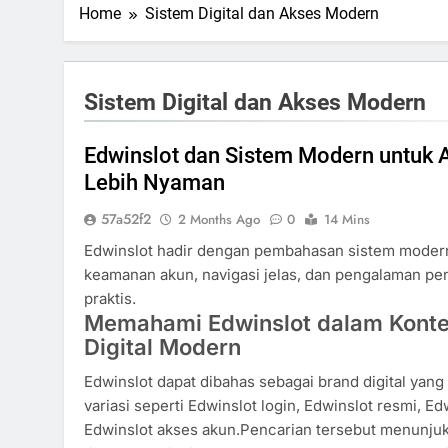
Home
Sistem Digital dan Akses Modern
Sistem Digital dan Akses Modern
Edwinslot dan Sistem Modern untuk 
Lebih Nyaman
57a52f2
2 Months Ago
0
14 Mins
Edwinslot hadir dengan pembahasan sistem moder
keamanan akun, navigasi jelas, dan pengalaman pe
praktis.
Memahami Edwinslot dalam Konte
Digital Modern
Edwinslot dapat dibahas sebagai brand digital yang 
variasi seperti Edwinslot login, Edwinslot resmi, Edw
Edwinslot akses akun.Pencarian tersebut menunj