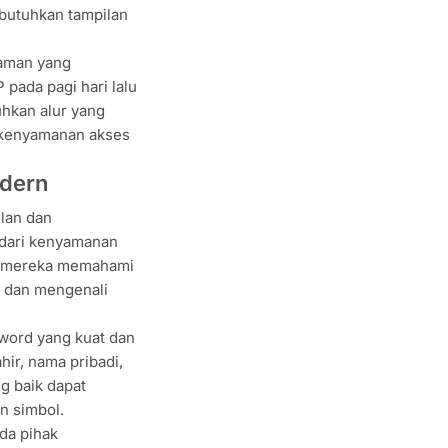
butuhkan tampilan
aman yang
pada pagi hari lalu
uhkan alur yang
g kenyamanan akses
dern
lan dan
 dari kenyamanan
a mereka memahami
, dan mengenali
word yang kuat dan
hir, nama pribadi,
g baik dapat
n simbol.
da pihak