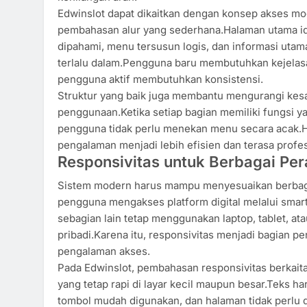
Edwinslot dapat dikaitkan dengan konsep akses mo
pembahasan alur yang sederhana.Halaman utama i
dipahami, menu tersusun logis, dan informasi utam
terlalu dalam.Pengguna baru membutuhkan kejelas
pengguna aktif membutuhkan konsistensi.
Struktur yang baik juga membantu mengurangi kes
penggunaan.Ketika setiap bagian memiliki fungsi y
pengguna tidak perlu menekan menu secara acak.H
pengalaman menjadi lebih efisien dan terasa profes
Responsivitas untuk Berbagai Pe
Sistem modern harus mampu menyesuaikan berbag
pengguna mengakses platform digital melalui smart
sebagian lain tetap menggunakan laptop, tablet, at
pribadi.Karena itu, responsivitas menjadi bagian p
pengalaman akses.
Pada Edwinslot, pembahasan responsivitas berkait
yang tetap rapi di layar kecil maupun besar.Teks h
tombol mudah digunakan, dan halaman tidak perlu 