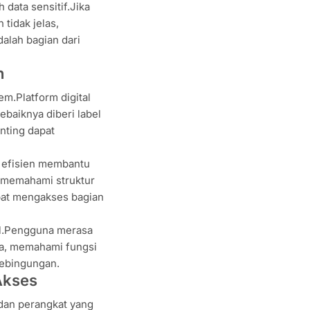
 data sensitif.Jika
tidak jelas,
alah bagian dari
n
m.Platform digital
baiknya diberi label
enting dapat
g efisien membantu
memahami struktur
pat mengakses bagian
ol.Pengguna merasa
ya, memahami fungsi
kebingungan.
Akses
dan perangkat yang