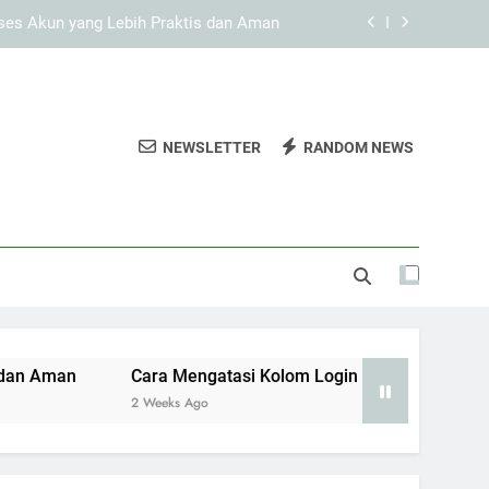
es Akun yang Lebih Praktis dan Aman
 KAYA787 yang Tidak Dapat Digunakan
man yang Mudah Dipahami dan Terarah
NEWSLETTER
RANDOM NEWS
g Lebih Fleksibel, Stabil, dan Teratur
es Akun yang Lebih Praktis dan Aman
tuk Para Gamer.
 KAYA787 yang Tidak Dapat Digunakan
man yang Mudah Dipahami dan Terarah
Cara Mengatasi Kolom Login KAYA787 yang Tidak Dapat 
2 Weeks Ago