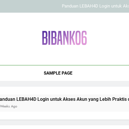
Panduan LEBAH4D Login untuk Aks
Cara Mengatasi Kolom Login
KAYA787 Login dengan Struktur Hala
EDWINSLOT Login untuk Akses Harian yan
anko6
Panduan LEBAH4D Login untuk Aks
erbagai Game Dan Hiburan Online Di Bibanko6. Tempat Seru Un
Cara Mengatasi Kolom Login
SAMPLE PAGE
KAYA787 Login dengan Struktur Hala
H4D Login untuk Akses Akun yang Lebih Praktis dan Aman