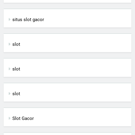
situs slot gacor
slot
slot
slot
Slot Gacor