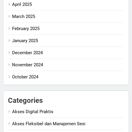
April 2025
March 2025
February 2025
January 2025
December 2024
November 2024
October 2024
Categories
Akses Digital Praktis
Akses Fleksibel dan Manajemen Sesi