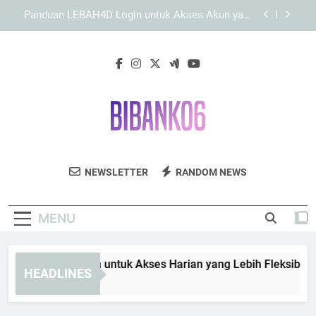
Skip
Cara Mengatasi Kolom Login KAYA787 yang
to
Tidak Dapat Digunakan
content
KAYA787 Login dengan Struktur Halaman yang
Mudah Dipahami dan Terarah
EDWINSLOT Login untuk Akses Harian yang
Lebih Fleksibel, Stabil, dan Teratur
Panduan LEBAH4D Login untuk Akses Akun yang
Lebih Praktis dan Aman
Cara Mengatasi Kolom Login KAYA787 yang
Tidak Dapat Digunakan
Bibanko6
Nikmati Berbagai Game Dan Hiburan Online
KAYA787 Login dengan Struktur Halaman yang
NEWSLETTER
RANDOM NEWS
Mudah Dipahami dan Terarah
Di Bibanko6. Tempat Seru Untuk Para
Gamer.
MENU
WINSLOT Login untuk Akses Harian yang Lebih Fleksibel, Stabi
HEADLINES
Weeks Ago