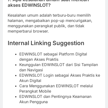
akses EDWINSLOT?
Kesalahan umum adalah terburu-buru memilih
halaman, mengabaikan pop-up mencurigakan,
menggunakan perangkat publik, dan tidak
memperbarui browser.
Internal Linking Suggestion
EDWINSLOT sebagai Platform Digital
dengan Akses Praktis
Keunggulan EDWINSLOT dari Sisi Tampilan
dan Navigasi
EDWINSLOT Login sebagai Akses Praktis ke
Akun Digital
Cara Menggunakan EDWINSLOT melalui
Perangkat Mobile
EDWINSLOT dan Pentingnya Keamanan
Akun Pengguna