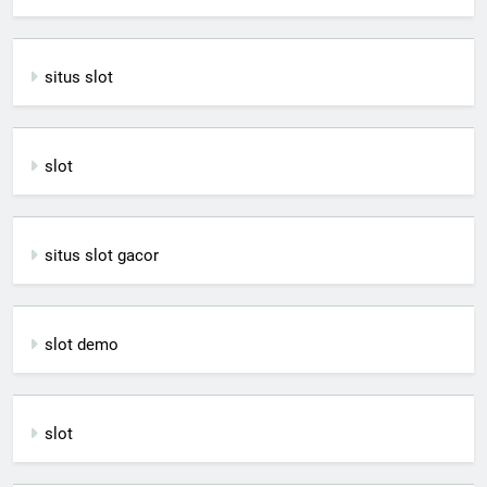
situs slot
slot
situs slot gacor
slot demo
slot