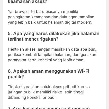
keamanan akses?
Ya, browser terbaru biasanya memiliki
peningkatan keamanan dan dukungan tampilan
yang lebih baik untuk halaman digital modern.
5. Apa yang harus dilakukan jika halaman
terlihat mencurigakan?
Hentikan akses, jangan masukkan data apa pun,
periksa kembali tampilan halaman, dan gunakan
perangkat serta koneksi yang lebih aman.
6. Apakah aman menggunakan Wi-Fi
publik?
Tidak disarankan untuk akses pribadi karena
jaringan publik memiliki risiko lebih tinggi
dibanding koneksi pribadi.
7. Apa kesalahan umum saat mencari