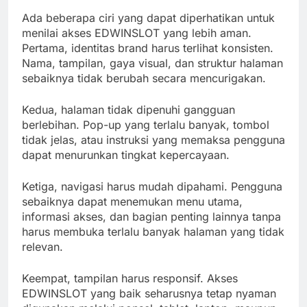
Ada beberapa ciri yang dapat diperhatikan untuk
menilai akses EDWINSLOT yang lebih aman.
Pertama, identitas brand harus terlihat konsisten.
Nama, tampilan, gaya visual, dan struktur halaman
sebaiknya tidak berubah secara mencurigakan.
Kedua, halaman tidak dipenuhi gangguan
berlebihan. Pop-up yang terlalu banyak, tombol
tidak jelas, atau instruksi yang memaksa pengguna
dapat menurunkan tingkat kepercayaan.
Ketiga, navigasi harus mudah dipahami. Pengguna
sebaiknya dapat menemukan menu utama,
informasi akses, dan bagian penting lainnya tanpa
harus membuka terlalu banyak halaman yang tidak
relevan.
Keempat, tampilan harus responsif. Akses
EDWINSLOT yang baik seharusnya tetap nyaman