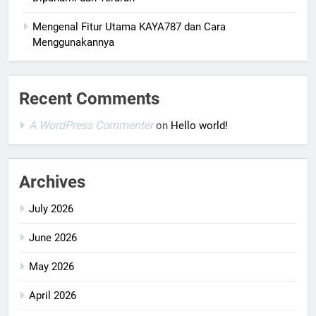
Mengenal Fitur Utama KAYA787 dan Cara
Menggunakannya
Recent Comments
A WordPress Commenter
on
Hello world!
Archives
July 2026
June 2026
May 2026
April 2026