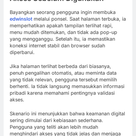
Bayangkan seorang pengguna ingin membuka
edwinslot
melalui ponsel. Saat halaman terbuka, ia
memperhatikan apakah tampilan terlihat rapi,
menu mudah ditemukan, dan tidak ada pop-up
yang mengganggu. Setelah itu, ia memastikan
koneksi internet stabil dan browser sudah
diperbarui.
Jika halaman terlihat berbeda dari biasanya,
penuh pengalihan otomatis, atau meminta data
yang tidak relevan, pengguna tersebut memilih
berhenti. Ia tidak langsung memasukkan informasi
pribadi karena memahami pentingnya validasi
akses.
Skenario ini menunjukkan bahwa keamanan digital
sering dimulai dari kebiasaan sederhana.
Pengguna yang teliti akan lebih mudah
menghindari akses yang tidak jelas dan menjaga