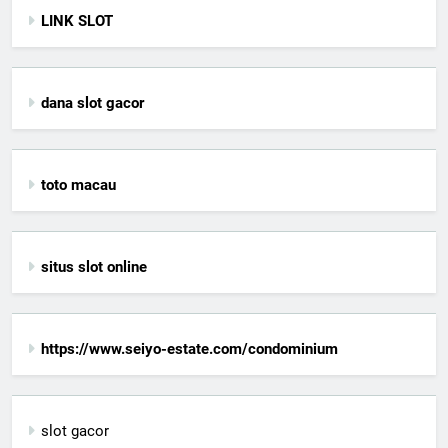
LINK SLOT
dana slot gacor
toto macau
situs slot online
https://www.seiyo-estate.com/condominium
slot gacor