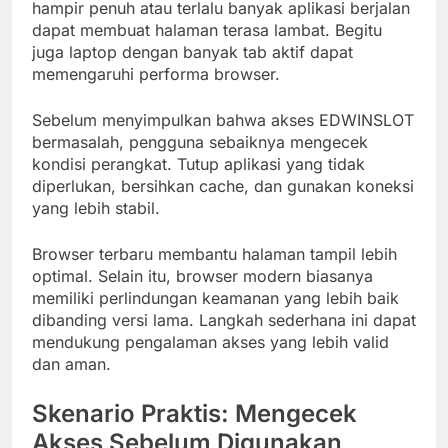
hampir penuh atau terlalu banyak aplikasi berjalan
dapat membuat halaman terasa lambat. Begitu
juga laptop dengan banyak tab aktif dapat
memengaruhi performa browser.
Sebelum menyimpulkan bahwa akses EDWINSLOT
bermasalah, pengguna sebaiknya mengecek
kondisi perangkat. Tutup aplikasi yang tidak
diperlukan, bersihkan cache, dan gunakan koneksi
yang lebih stabil.
Browser terbaru membantu halaman tampil lebih
optimal. Selain itu, browser modern biasanya
memiliki perlindungan keamanan yang lebih baik
dibanding versi lama. Langkah sederhana ini dapat
mendukung pengalaman akses yang lebih valid
dan aman.
Skenario Praktis: Mengecek
Akses Sebelum Digunakan