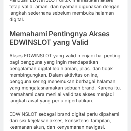
Panduan EDWINSLOT untuk memastikan akses
tetap valid, aman, dan nyaman digunakan dengan
langkah sederhana sebelum membuka halaman
digital.
Memahami Pentingnya Akses
EDWINSLOT yang Valid
Akses EDWINSLOT yang valid menjadi hal penting
bagi pengguna yang ingin mendapatkan
pengalaman digital lebih aman, jelas, dan tidak
membingungkan. Dalam aktivitas online,
pengguna sering menemukan berbagai halaman
yang mengatasnamakan sebuah brand. Karena itu,
memahami cara menilai validitas akses menjadi
langkah awal yang perlu diperhatikan.
EDWINSLOT sebagai brand digital perlu dipahami
dari sisi kejelasan akses, konsistensi tampilan,
keamanan akun, dan kenyamanan navigasi.