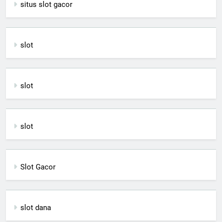
situs slot gacor
slot
slot
slot
Slot Gacor
slot dana