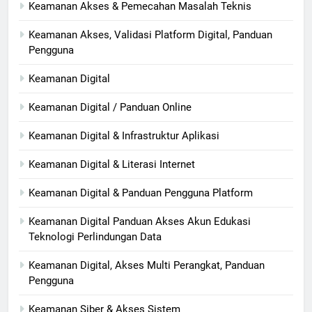
Keamanan Akses & Pemecahan Masalah Teknis
Keamanan Akses, Validasi Platform Digital, Panduan
Pengguna
Keamanan Digital
Keamanan Digital / Panduan Online
Keamanan Digital & Infrastruktur Aplikasi
Keamanan Digital & Literasi Internet
Keamanan Digital & Panduan Pengguna Platform
Keamanan Digital Panduan Akses Akun Edukasi
Teknologi Perlindungan Data
Keamanan Digital, Akses Multi Perangkat, Panduan
Pengguna
Keamanan Siber & Akses Sistem