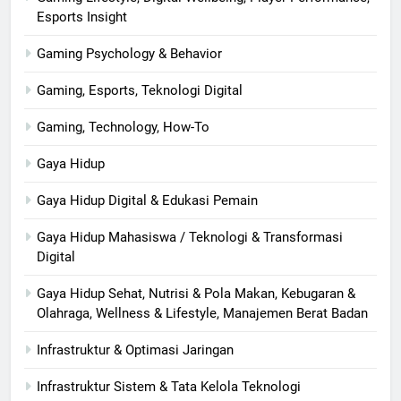
Esports Insight
Gaming Psychology & Behavior
Gaming, Esports, Teknologi Digital
Gaming, Technology, How-To
Gaya Hidup
Gaya Hidup Digital & Edukasi Pemain
Gaya Hidup Mahasiswa / Teknologi & Transformasi
Digital
Gaya Hidup Sehat, Nutrisi & Pola Makan, Kebugaran &
Olahraga, Wellness & Lifestyle, Manajemen Berat Badan
Infrastruktur & Optimasi Jaringan
Infrastruktur Sistem & Tata Kelola Teknologi