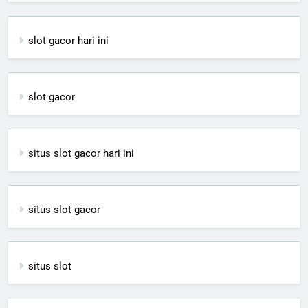
slot gacor hari ini
slot gacor
situs slot gacor hari ini
situs slot gacor
situs slot