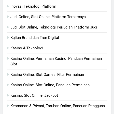
Inovasi Teknologi Platform
Judi Online, Slot Online, Platform Terpercaya
Judi Slot Online, Teknologi Perjudian, Platform Judi
Kajian Brand dan Tren Digital
Kasino & Teknologi
Kasino Online, Permainan Kasino, Panduan Permainan
Slot
Kasino Online, Slot Games, Fitur Permainan
Kasino Online, Slot Online, Panduan Permainan
Kasino, Slot Online, Jackpot
Keamanan & Privasi, Taruhan Online, Panduan Pengguna