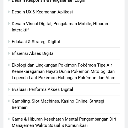
Desain Responsif & Pengalaman Login
Desain UX & Keamanan Aplikasi
Desain Visual Digital, Pengalaman Mobile, Hiburan
Interaktif
Edukasi & Strategi Digital
Efisiensi Akses Digital
Ekologi dan Lingkungan Pokémon Pokémon Tipe Air
Keanekaragaman Hayati Dunia Pokémon Mitologi dan
Legenda Laut Pokémon Hubungan Pokémon dan Alam
Evaluasi Performa Akses Digital
Gambling, Slot Machines, Kasino Online, Strategi
Bermain
Game & Hiburan Kesehatan Mental Pengembangan Diri
Manajemen Waktu Sosial & Komunikasi