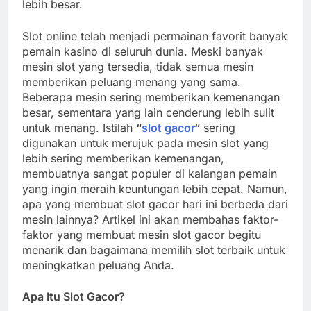
lebih besar.
Slot online telah menjadi permainan favorit banyak
pemain kasino di seluruh dunia. Meski banyak
mesin slot yang tersedia, tidak semua mesin
memberikan peluang menang yang sama.
Beberapa mesin sering memberikan kemenangan
besar, sementara yang lain cenderung lebih sulit
untuk menang. Istilah
“
slot gacor
“
sering
digunakan untuk merujuk pada mesin slot yang
lebih sering memberikan kemenangan,
membuatnya sangat populer di kalangan pemain
yang ingin meraih keuntungan lebih cepat. Namun,
apa yang membuat slot gacor hari ini berbeda dari
mesin lainnya? Artikel ini akan membahas faktor-
faktor yang membuat mesin slot gacor begitu
menarik dan bagaimana memilih slot terbaik untuk
meningkatkan peluang Anda.
Apa Itu Slot Gacor?