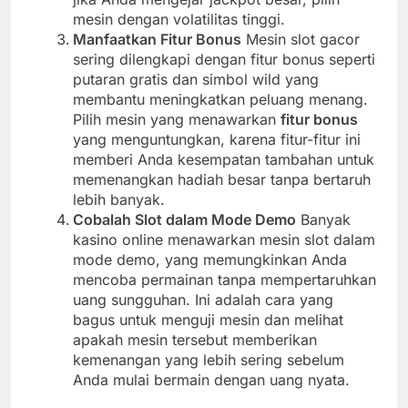
mesin dengan volatilitas tinggi.
Manfaatkan Fitur Bonus
Mesin slot gacor
sering dilengkapi dengan fitur bonus seperti
putaran gratis dan simbol wild yang
membantu meningkatkan peluang menang.
Pilih mesin yang menawarkan
fitur bonus
yang menguntungkan, karena fitur-fitur ini
memberi Anda kesempatan tambahan untuk
memenangkan hadiah besar tanpa bertaruh
lebih banyak.
Cobalah Slot dalam Mode Demo
Banyak
kasino online menawarkan mesin slot dalam
mode demo, yang memungkinkan Anda
mencoba permainan tanpa mempertaruhkan
uang sungguhan. Ini adalah cara yang
bagus untuk menguji mesin dan melihat
apakah mesin tersebut memberikan
kemenangan yang lebih sering sebelum
Anda mulai bermain dengan uang nyata.