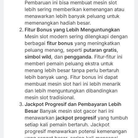
Pembaruan ini bisa membuat mesin slot
lebih sering memberikan kemenangan atau
menawarkan lebih banyak peluang untuk
memenangkan hadiah besar.
Fitur Bonus yang Lebih Menguntungkan
Mesin slot modern sering dilengkapi dengan
berbagai
fitur bonus
yang meningkatkan
peluang menang, seperti
putaran gratis
,
simbol wild
, dan
pengganda
. Fitur-fitur ini
memberi pemain peluang ekstra untuk
menang lebih besar tanpa perlu bertaruh
lebih banyak uang. Fitur bonus ini dapat
membuat mesin slot hari ini lebih menarik
dan lebih menguntungkan dibandingkan
mesin slot tradisional.
Jackpot Progresif dan Pembayaran Lebih
Besar
Banyak mesin slot gacor hari ini
menawarkan
jackpot progresif
yang tumbuh
setiap kali pemain bertaruh. Jackpot
progresif menawarkan potensi kemenangan