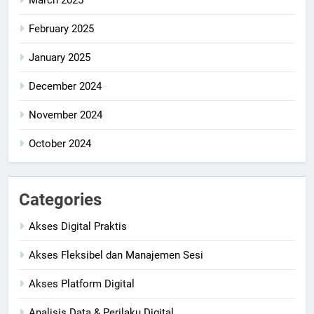
February 2025
January 2025
December 2024
November 2024
October 2024
Categories
Akses Digital Praktis
Akses Fleksibel dan Manajemen Sesi
Akses Platform Digital
Analisis Data & Perilaku Digital