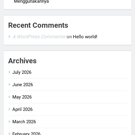
Menggunakannya
Recent Comments
A WordPress Commenter
on
Hello world!
Archives
July 2026
June 2026
May 2026
April 2026
March 2026
February 2026