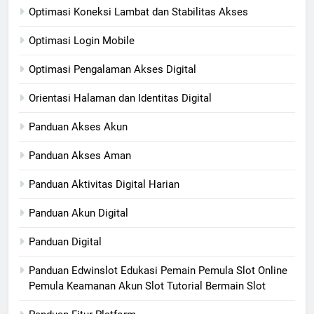
Optimasi Koneksi Lambat dan Stabilitas Akses
Optimasi Login Mobile
Optimasi Pengalaman Akses Digital
Orientasi Halaman dan Identitas Digital
Panduan Akses Akun
Panduan Akses Aman
Panduan Aktivitas Digital Harian
Panduan Akun Digital
Panduan Digital
Panduan Edwinslot Edukasi Pemain Pemula Slot Online
Pemula Keamanan Akun Slot Tutorial Bermain Slot