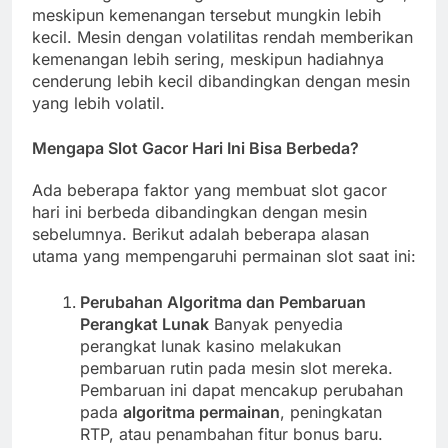
meskipun kemenangan tersebut mungkin lebih
kecil. Mesin dengan volatilitas rendah memberikan
kemenangan lebih sering, meskipun hadiahnya
cenderung lebih kecil dibandingkan dengan mesin
yang lebih volatil.
Mengapa Slot Gacor Hari Ini Bisa Berbeda?
Ada beberapa faktor yang membuat slot gacor
hari ini berbeda dibandingkan dengan mesin
sebelumnya. Berikut adalah beberapa alasan
utama yang mempengaruhi permainan slot saat ini:
Perubahan Algoritma dan Pembaruan
Perangkat Lunak
Banyak penyedia
perangkat lunak kasino melakukan
pembaruan rutin pada mesin slot mereka.
Pembaruan ini dapat mencakup perubahan
pada
algoritma permainan
, peningkatan
RTP, atau penambahan fitur bonus baru.