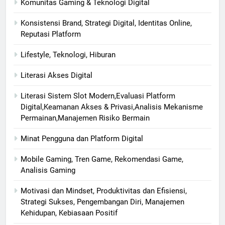
Komunitas Gaming & Teknologi Digital
Konsistensi Brand, Strategi Digital, Identitas Online,
Reputasi Platform
Lifestyle, Teknologi, Hiburan
Literasi Akses Digital
Literasi Sistem Slot Modern,Evaluasi Platform
Digital,Keamanan Akses & Privasi,Analisis Mekanisme
Permainan,Manajemen Risiko Bermain
Minat Pengguna dan Platform Digital
Mobile Gaming, Tren Game, Rekomendasi Game,
Analisis Gaming
Motivasi dan Mindset, Produktivitas dan Efisiensi,
Strategi Sukses, Pengembangan Diri, Manajemen
Kehidupan, Kebiasaan Positif