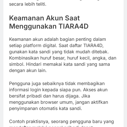
secara lebih teliti.
Keamanan Akun Saat
Menggunakan TIARA4D
Keamanan akun adalah bagian penting dalam
setiap platform digital. Saat daftar TIARA4D,
gunakan kata sandi yang tidak mudah ditebak.
Kombinasikan huruf besar, huruf kecil, angka, dan
simbol. Hindari memakai kata sandi yang sama
dengan akun lain.
Pengguna juga sebaiknya tidak membagikan
informasi login kepada siapa pun. Akses akun
bersifat pribadi dan harus dijaga. Jika
menggunakan browser umum, jangan aktifkan
penyimpanan otomatis kata sandi.
Contoh praktisnya, seorang pengguna baru yang