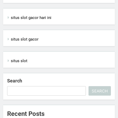
situs slot gacor hari ini
situs slot gacor
situs slot
Search
SEARCH
Recent Posts