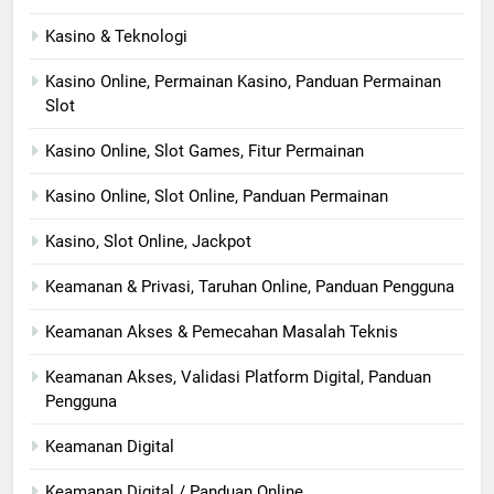
Kasino & Teknologi
Kasino Online, Permainan Kasino, Panduan Permainan
Slot
Kasino Online, Slot Games, Fitur Permainan
Kasino Online, Slot Online, Panduan Permainan
Kasino, Slot Online, Jackpot
Keamanan & Privasi, Taruhan Online, Panduan Pengguna
Keamanan Akses & Pemecahan Masalah Teknis
Keamanan Akses, Validasi Platform Digital, Panduan
Pengguna
Keamanan Digital
Keamanan Digital / Panduan Online