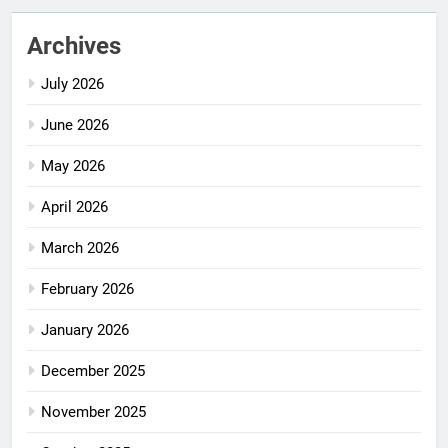
Archives
July 2026
June 2026
May 2026
April 2026
March 2026
February 2026
January 2026
December 2025
November 2025