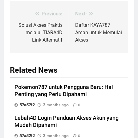
Previous:
Next:
Post
navigation
Solusi Akses Praktis
Daftar KAYA787
melalui TIARA4D
Aman untuk Memulai
Link Alternatif
Akses
Related News
Pokemon787 untuk Pengguna Baru: Hal
Penting yang Perlu Dipahami
57a52f2
3 months ago
0
Lebah4D Login Panduan Akses Akun yang
Mudah Dipahami
57a52f2
3 months ago
0