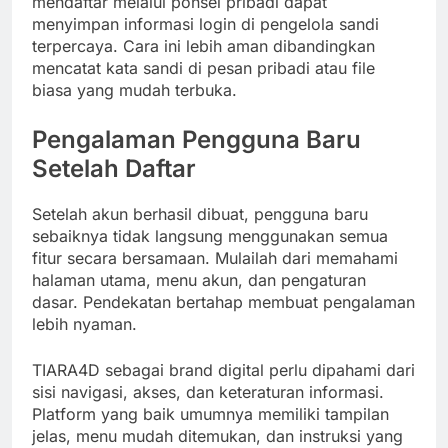
mendaftar melalui ponsel pribadi dapat
menyimpan informasi login di pengelola sandi
terpercaya. Cara ini lebih aman dibandingkan
mencatat kata sandi di pesan pribadi atau file
biasa yang mudah terbuka.
Pengalaman Pengguna Baru
Setelah Daftar
Setelah akun berhasil dibuat, pengguna baru
sebaiknya tidak langsung menggunakan semua
fitur secara bersamaan. Mulailah dari memahami
halaman utama, menu akun, dan pengaturan
dasar. Pendekatan bertahap membuat pengalaman
lebih nyaman.
TIARA4D sebagai brand digital perlu dipahami dari
sisi navigasi, akses, dan keteraturan informasi.
Platform yang baik umumnya memiliki tampilan
jelas, menu mudah ditemukan, dan instruksi yang