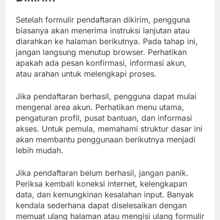
Setelah formulir pendaftaran dikirim, pengguna
biasanya akan menerima instruksi lanjutan atau
diarahkan ke halaman berikutnya. Pada tahap ini,
jangan langsung menutup browser. Perhatikan
apakah ada pesan konfirmasi, informasi akun,
atau arahan untuk melengkapi proses.
Jika pendaftaran berhasil, pengguna dapat mulai
mengenal area akun. Perhatikan menu utama,
pengaturan profil, pusat bantuan, dan informasi
akses. Untuk pemula, memahami struktur dasar ini
akan membantu penggunaan berikutnya menjadi
lebih mudah.
Jika pendaftaran belum berhasil, jangan panik.
Periksa kembali koneksi internet, kelengkapan
data, dan kemungkinan kesalahan input. Banyak
kendala sederhana dapat diselesaikan dengan
memuat ulang halaman atau mengisi ulang formulir