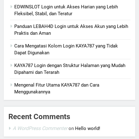
EDWINSLOT Login untuk Akses Harian yang Lebih
Fleksibel, Stabil, dan Teratur
Panduan LEBAH4D Login untuk Akses Akun yang Lebih
Praktis dan Aman
Cara Mengatasi Kolom Login KAYA787 yang Tidak
Dapat Digunakan
KAYA787 Login dengan Struktur Halaman yang Mudah
Dipahami dan Terarah
Mengenal Fitur Utama KAYA787 dan Cara
Menggunakannya
Recent Comments
A WordPress Commenter
on
Hello world!