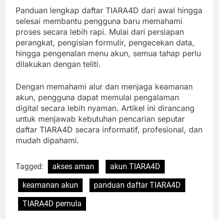
Panduan lengkap daftar TIARA4D dari awal hingga
selesai membantu pengguna baru memahami
proses secara lebih rapi. Mulai dari persiapan
perangkat, pengisian formulir, pengecekan data,
hingga pengenalan menu akun, semua tahap perlu
dilakukan dengan teliti.
Dengan memahami alur dan menjaga keamanan
akun, pengguna dapat memulai pengalaman
digital secara lebih nyaman. Artikel ini dirancang
untuk menjawab kebutuhan pencarian seputar
daftar TIARA4D secara informatif, profesional, dan
mudah dipahami.
Tagged:
akses aman
akun TIARA4D
keamanan akun
panduan daftar TIARA4D
TIARA4D pemula