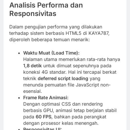
Analisis Performa dan
Responsivitas
Dalam pengujian performa yang dilakukan
terhadap sistem berbasis HTML5 di KAYA787,
diperoleh beberapa temuan menarik:
Waktu Muat (Load Time):
Halaman utama memerlukan rata-rata hanya
1,8 detik
untuk dimuat sepenuhnya pada
koneksi 4G standar. Hal ini tercapai berkat
teknik
deferred script loading
yang
menunda pemuatan file JavaScript non-
esensial.
Frame Rate Animasi:
Dengan optimasi CSS dan rendering
berbasis GPU, animasi tetap berjalan stabil
pada
60 FPS
, bahkan pada perangkat
dengan prosesor kelas menengah.
Responsivitas UI: