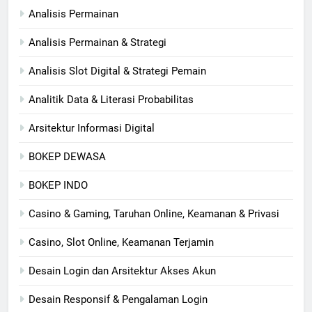
Analisis Permainan
Analisis Permainan & Strategi
Analisis Slot Digital & Strategi Pemain
Analitik Data & Literasi Probabilitas
Arsitektur Informasi Digital
BOKEP DEWASA
BOKEP INDO
Casino & Gaming, Taruhan Online, Keamanan & Privasi
Casino, Slot Online, Keamanan Terjamin
Desain Login dan Arsitektur Akses Akun
Desain Responsif & Pengalaman Login