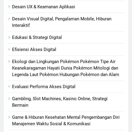
Desain UX & Keamanan Aplikasi
Desain Visual Digital, Pengalaman Mobile, Hiburan
Interaktif
Edukasi & Strategi Digital
Efisiensi Akses Digital
Ekologi dan Lingkungan Pokémon Pokémon Tipe Air
Keanekaragaman Hayati Dunia Pokémon Mitologi dan
Legenda Laut Pokémon Hubungan Pokémon dan Alam
Evaluasi Performa Akses Digital
Gambling, Slot Machines, Kasino Online, Strategi
Bermain
Game & Hiburan Kesehatan Mental Pengembangan Diri
Manajemen Waktu Sosial & Komunikasi