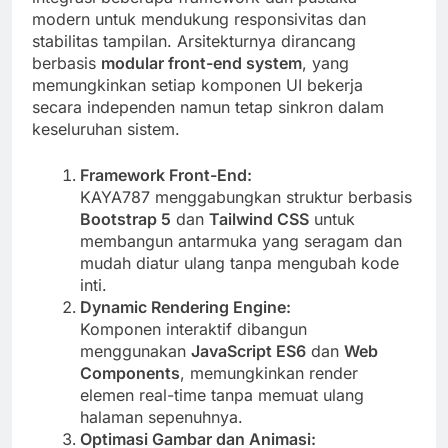
modern untuk mendukung responsivitas dan
stabilitas tampilan. Arsitekturnya dirancang
berbasis
modular front-end system
, yang
memungkinkan setiap komponen UI bekerja
secara independen namun tetap sinkron dalam
keseluruhan sistem.
Framework Front-End:
KAYA787 menggabungkan struktur berbasis
Bootstrap 5
dan
Tailwind CSS
untuk
membangun antarmuka yang seragam dan
mudah diatur ulang tanpa mengubah kode
inti.
Dynamic Rendering Engine:
Komponen interaktif dibangun
menggunakan
JavaScript ES6
dan
Web
Components
, memungkinkan render
elemen real-time tanpa memuat ulang
halaman sepenuhnya.
Optimasi Gambar dan Animasi: