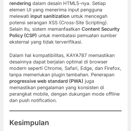
rendering
dalam desain HTML5-nya. Setiap
elemen UI yang menerima input pengguna
melewati
input sanitization
untuk mencegah
potensi serangan XSS (Cross-Site Scripting).
Selain itu, sistem memanfaatkan
Content Security
Policy (CSP)
untuk membatasi pemuatan sumber
eksternal yang tidak terverifikasi.
Dalam hal kompatibilitas, KAYA787 memastikan
desainnya dapat berjalan optimal di browser
modern seperti Chrome, Safari, Edge, dan Firefox,
tanpa memerlukan plugin tambahan. Penerapan
progressive web standard (PWA)
juga
memastikan pengalaman yang konsisten di
perangkat mobile, dengan dukungan mode offline
dan push notification.
Kesimpulan