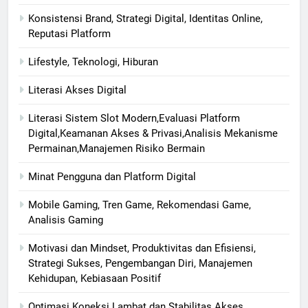
Konsistensi Brand, Strategi Digital, Identitas Online,
Reputasi Platform
Lifestyle, Teknologi, Hiburan
Literasi Akses Digital
Literasi Sistem Slot Modern,Evaluasi Platform
Digital,Keamanan Akses & Privasi,Analisis Mekanisme
Permainan,Manajemen Risiko Bermain
Minat Pengguna dan Platform Digital
Mobile Gaming, Tren Game, Rekomendasi Game,
Analisis Gaming
Motivasi dan Mindset, Produktivitas dan Efisiensi,
Strategi Sukses, Pengembangan Diri, Manajemen
Kehidupan, Kebiasaan Positif
Optimasi Koneksi Lambat dan Stabilitas Akses