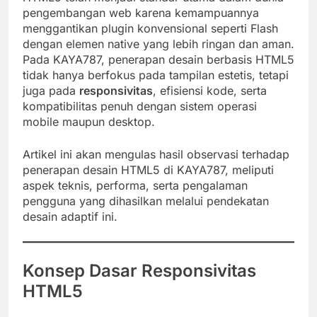
pengembangan web karena kemampuannya
menggantikan plugin konvensional seperti Flash
dengan elemen native yang lebih ringan dan aman.
Pada KAYA787, penerapan desain berbasis HTML5
tidak hanya berfokus pada tampilan estetis, tetapi
juga pada
responsivitas
, efisiensi kode, serta
kompatibilitas penuh dengan sistem operasi
mobile maupun desktop.
Artikel ini akan mengulas hasil observasi terhadap
penerapan desain HTML5 di KAYA787, meliputi
aspek teknis, performa, serta pengalaman
pengguna yang dihasilkan melalui pendekatan
desain adaptif ini.
Konsep Dasar Responsivitas
HTML5