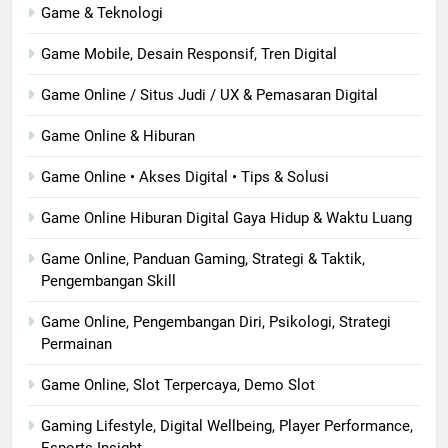
Game & Teknologi
Game Mobile, Desain Responsif, Tren Digital
Game Online / Situs Judi / UX & Pemasaran Digital
Game Online & Hiburan
Game Online • Akses Digital • Tips & Solusi
Game Online Hiburan Digital Gaya Hidup & Waktu Luang
Game Online, Panduan Gaming, Strategi & Taktik,
Pengembangan Skill
Game Online, Pengembangan Diri, Psikologi, Strategi
Permainan
Game Online, Slot Terpercaya, Demo Slot
Gaming Lifestyle, Digital Wellbeing, Player Performance,
Esports Insight