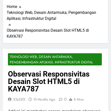
Home
Teknologi Web, Desain Antarmuka, Pengembangan
Aplikasi, Infrastruktur Digital
Observasi Responsivitas Desain Slot HTML5 di
KAYA787
TEKNOLOGI WEB, DESAIN ANTARMUKA,
PENGEMBANGAN APLIKASI, INFRASTRUKTUR DIGITAL
Observasi Responsivitas
Desain Slot HTML5 di
KAYA787
0
57a52f2
10 Months Ago
8 Mins