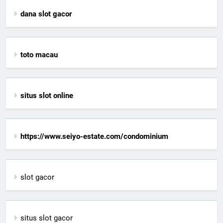
dana slot gacor
toto macau
situs slot online
https://www.seiyo-estate.com/condominium
slot gacor
situs slot gacor