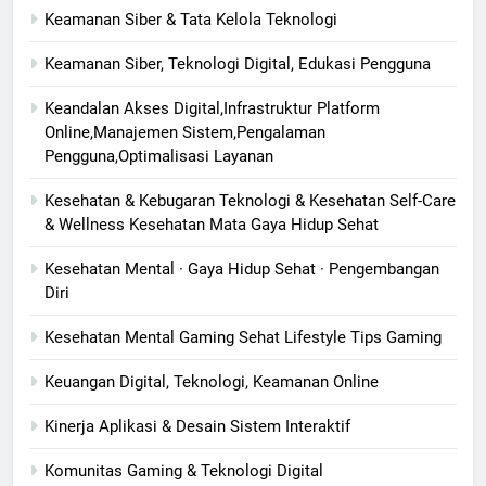
Keamanan Siber & Tata Kelola Teknologi
Keamanan Siber, Teknologi Digital, Edukasi Pengguna
Keandalan Akses Digital,Infrastruktur Platform
Online,Manajemen Sistem,Pengalaman
Pengguna,Optimalisasi Layanan
Kesehatan & Kebugaran Teknologi & Kesehatan Self-Care
& Wellness Kesehatan Mata Gaya Hidup Sehat
Kesehatan Mental · Gaya Hidup Sehat · Pengembangan
Diri
Kesehatan Mental Gaming Sehat Lifestyle Tips Gaming
Keuangan Digital, Teknologi, Keamanan Online
Kinerja Aplikasi & Desain Sistem Interaktif
Komunitas Gaming & Teknologi Digital