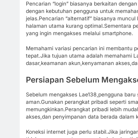
Pencarian “login” biasanya berkaitan dengan
dengan kebutuhan pengguna untuk memahami 
jelas.Pencarian “alternatif” biasanya muncul
halaman utama kurang optimal.Sementara p
yang ingin mengakses melalui smartphone.
Memahami variasi pencarian ini membantu p
tepat.Jika tujuan utama adalah memahami L
dasar,keamanan akun,kenyamanan akses,dan
Persiapan Sebelum Mengaks
Sebelum mengakses Lae138,pengguna baru s
aman.Gunakan perangkat pribadi seperti smar
memungkinkan.Perangkat pribadi lebih mudah
akses,dan penyimpanan data berada dalam k
Koneksi internet juga perlu stabil.Jika jarin