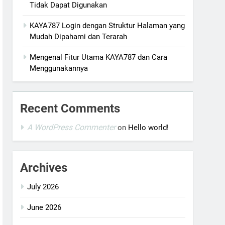
Tidak Dapat Digunakan
KAYA787 Login dengan Struktur Halaman yang
Mudah Dipahami dan Terarah
Mengenal Fitur Utama KAYA787 dan Cara
Menggunakannya
Recent Comments
A WordPress Commenter
on
Hello world!
Archives
July 2026
June 2026