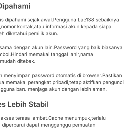
Dipahami
us dipahami sejak awal.Pengguna Lae138 sebaiknya
nomor kontak,atau informasi akun kepada siapa
eh diketahui pemilik akun.
 sama dengan akun lain.Password yang baik biasanya
mbol.Hindari memakai tanggal lahir,nama
 mudah ditebak.
n menyimpan password otomatis di browser.Pastikan
ika memakai perangkat pribadi,tetap aktifkan pengunci
ngguna baru menjaga akun dengan lebih aman.
s Lebih Stabil
 akses terasa lambat.Cache menumpuk,terlalu
m diperbarui dapat mengganggu pemuatan