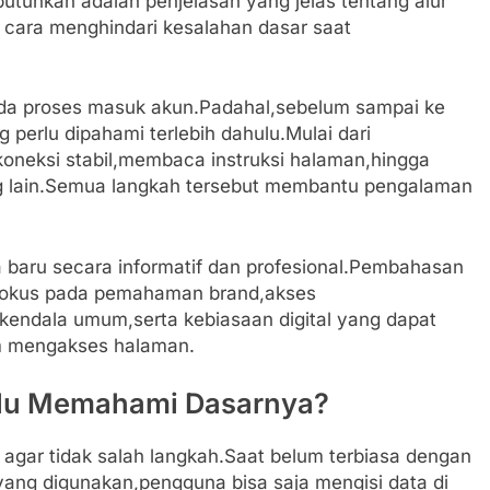
utuhkan adalah penjelasan yang jelas tentang alur
cara menghindari kesalahan dasar saat
ada proses masuk akun.Padahal,sebelum sampai ke
 perlu dipahami terlebih dahulu.Mulai dari
neksi stabil,membaca instruksi halaman,hingga
ang lain.Semua langkah tersebut membantu pengalaman
 baru secara informatif dan profesional.Pembahasan
n fokus pada pemahaman brand,akses
kendala umum,serta kebiasaan digital yang dapat
m mengakses halaman.
lu Memahami Dasarnya?
gar tidak salah langkah.Saat belum terbiasa dengan
 yang digunakan,pengguna bisa saja mengisi data di