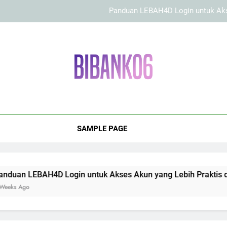
Panduan LEBAH4D Login untuk Aks
Cara Mengatasi Kolom Login
KAYA787 Login dengan Struktur Hala
EDWINSLOT Login untuk Akses Harian yan
anko6
Panduan LEBAH4D Login untuk Aks
erbagai Game Dan Hiburan Online Di Bibanko6. Tempat Seru Un
Cara Mengatasi Kolom Login
SAMPLE PAGE
KAYA787 Login dengan Struktur Hala
AH4D Login untuk Akses Akun yang Lebih Praktis dan Aman