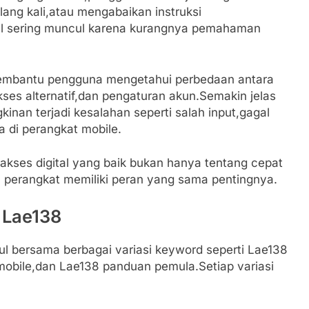
ang kali,atau mengabaikan instruksi
al sering muncul karena kurangnya pemahaman
mbantu pengguna mengetahui perbedaan antara
ses alternatif,dan pengaturan akun.Semakin jelas
an terjadi kesalahan seperti salah input,gagal
a di perangkat mobile.
kses digital yang baik bukan hanya tentang cepat
perangkat memiliki peran yang sama pentingnya.
 Lae138
l bersama berbagai variasi keyword seperti Lae138
 mobile,dan Lae138 panduan pemula.Setiap variasi