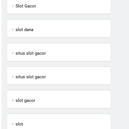
Slot Gacor
slot dana
situs slot gacor
situs slot gacor
slot gacor
slot