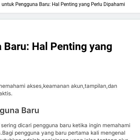
 untuk Pengguna Baru: Hal Penting yang Perlu Dipahami
Baru: Hal Penting yang
 memahami akses,keamanan akun,tampilan,dan
ktis.
guna Baru
g sering dicari pengguna baru ketika ingin memahami
is.Bagi pengguna yang baru pertama kali mengenal