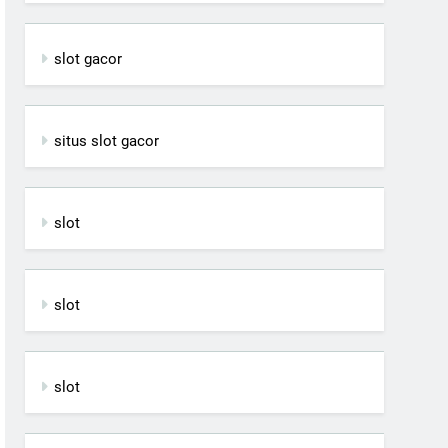
slot gacor
situs slot gacor
slot
slot
slot