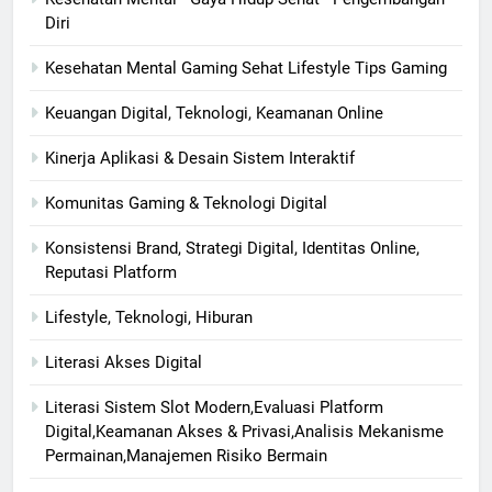
Diri
Kesehatan Mental Gaming Sehat Lifestyle Tips Gaming
Keuangan Digital, Teknologi, Keamanan Online
Kinerja Aplikasi & Desain Sistem Interaktif
Komunitas Gaming & Teknologi Digital
Konsistensi Brand, Strategi Digital, Identitas Online,
Reputasi Platform
Lifestyle, Teknologi, Hiburan
Literasi Akses Digital
Literasi Sistem Slot Modern,Evaluasi Platform
Digital,Keamanan Akses & Privasi,Analisis Mekanisme
Permainan,Manajemen Risiko Bermain