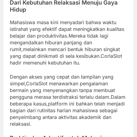
Dari Kebutuhan Relaksasi Menuju Gaya
Hidup
Mahasiswa masa kini menyadari bahwa waktu
istirahat yang efektif dapat meningkatkan kualitas
belajar dan produktivitas.Mereka tidak lagi
mengandalkan hiburan panjang dan
rumit,melainkan mencari bentuk hiburan singkat
yang dapat dinikmati di sela kesibukan.CorlaSlot
hadir memenuhi kebutuhan itu.
Dengan akses yang cepat dan tampilan yang
simpel,CorlaSlot menawarkan pengalaman
bermain yang menyenangkan tanpa membuat
pengguna merasa terdistraksi terlalu dalam.Dalam
beberapa kasus,platform ini bahkan telah menjadi
bagian dari rutinitas harian mahasiswa sebagai
penyeimbang antara aktivitas akademik dan
relaksasi.