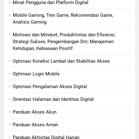
Minat Pengguna dan Platform Digital
Mobile Gaming, Tren Game, Rekomendasi Game,
Analisis Gaming
Motivasi dan Mindset, Produktivitas dan Efisiensi,
Strategi Sukses, Pengembangan Diri, Manajemen
Kehidupan, Kebiasaan Positif
Optimasi Koneksi Lambat dan Stabilitas Akses
Optimasi Login Mobile
Optimasi Pengalaman Akses Digital
Orientasi Halaman dan Identitas Digital
Panduan Akses Akun
Panduan Akses Aman
Panduan Aktivitas Digital Harian