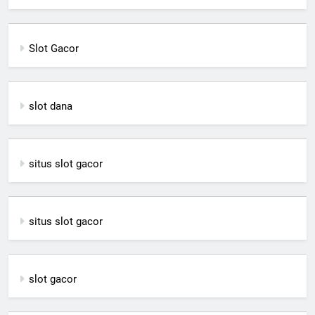
Slot Gacor
slot dana
situs slot gacor
situs slot gacor
slot gacor