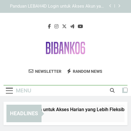
Skip
Cara Mengatasi Kolom Login KAYA787 yang
to
Tidak Dapat Digunakan
content
KAYA787 Login dengan Struktur Halaman yang
Mudah Dipahami dan Terarah
EDWINSLOT Login untuk Akses Harian yang
Lebih Fleksibel, Stabil, dan Teratur
Panduan LEBAH4D Login untuk Akses Akun yang
Lebih Praktis dan Aman
Cara Mengatasi Kolom Login KAYA787 yang
Tidak Dapat Digunakan
Bibanko6
Nikmati Berbagai Game Dan Hiburan Online
KAYA787 Login dengan Struktur Halaman yang
NEWSLETTER
RANDOM NEWS
Mudah Dipahami dan Terarah
Di Bibanko6. Tempat Seru Untuk Para
Gamer.
MENU
WINSLOT Login untuk Akses Harian yang Lebih Fleksibel, Stabi
HEADLINES
Weeks Ago