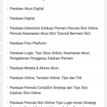
Panduan Akun Digital
Panduan Digital
Panduan Edwinslot Edukasi Pemain Pemula Slot Online
Pemula Keamanan Akun Slot Tutorial Bermain Slot
Panduan Fitur Platform
Panduan Login, Tips Situs Online, Keamanan Akun,
Pengalaman Pengguna, Edukasi Pemain
Panduan Mobile & Akses Akun
Panduan Online, Taruhan Online, Tips dan Trik
Panduan Pemula CorlaSlot Strategi dan Tips Slot
Edukasi Slot Online
Panduan Pemula Slot Online Tips Login Aman Strategi