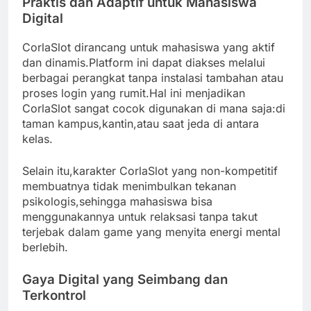
Praktis dan Adaptif untuk Mahasiswa
Digital
CorlaSlot dirancang untuk mahasiswa yang aktif
dan dinamis.Platform ini dapat diakses melalui
berbagai perangkat tanpa instalasi tambahan atau
proses login yang rumit.Hal ini menjadikan
CorlaSlot sangat cocok digunakan di mana saja:di
taman kampus,kantin,atau saat jeda di antara
kelas.
Selain itu,karakter CorlaSlot yang non-kompetitif
membuatnya tidak menimbulkan tekanan
psikologis,sehingga mahasiswa bisa
menggunakannya untuk relaksasi tanpa takut
terjebak dalam game yang menyita energi mental
berlebih.
Gaya Digital yang Seimbang dan
Terkontrol