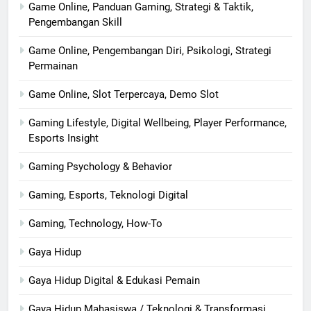
Game Online, Panduan Gaming, Strategi & Taktik,
Pengembangan Skill
Game Online, Pengembangan Diri, Psikologi, Strategi
Permainan
Game Online, Slot Terpercaya, Demo Slot
Gaming Lifestyle, Digital Wellbeing, Player Performance,
Esports Insight
Gaming Psychology & Behavior
Gaming, Esports, Teknologi Digital
Gaming, Technology, How-To
Gaya Hidup
Gaya Hidup Digital & Edukasi Pemain
Gaya Hidup Mahasiswa / Teknologi & Transformasi