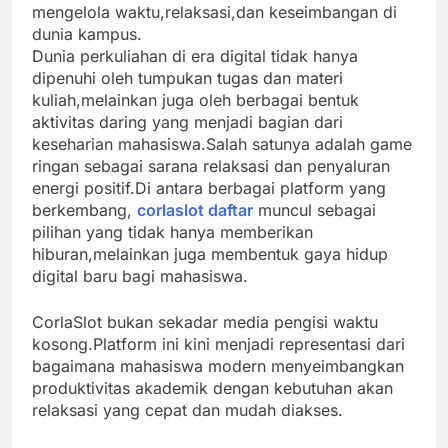
mengelola waktu,relaksasi,dan keseimbangan di
dunia kampus.
Dunia perkuliahan di era digital tidak hanya
dipenuhi oleh tumpukan tugas dan materi
kuliah,melainkan juga oleh berbagai bentuk
aktivitas daring yang menjadi bagian dari
keseharian mahasiswa.Salah satunya adalah game
ringan sebagai sarana relaksasi dan penyaluran
energi positif.Di antara berbagai platform yang
berkembang,
corlaslot daftar
muncul sebagai
pilihan yang tidak hanya memberikan
hiburan,melainkan juga membentuk gaya hidup
digital baru bagi mahasiswa.
CorlaSlot bukan sekadar media pengisi waktu
kosong.Platform ini kini menjadi representasi dari
bagaimana mahasiswa modern menyeimbangkan
produktivitas akademik dengan kebutuhan akan
relaksasi yang cepat dan mudah diakses.