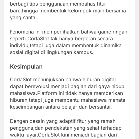
berbagi tips penggunaan,membahas fitur
baru,hingga membentuk kelompok main bersama
yang santai.
Fenomena ini memperlihatkan bahwa game ringan
seperti CorlaSlot tak hanya berperan secara
individu,tetapi juga dalam membentuk dinamika
sosial digital di lingkungan kampus.
Kesimpulan
CorlaSlot menunjukkan bahwa hiburan digital
dapat berevolusi menjadi bagian dari gaya hidup
mahasiswa.Platform ini tidak hanya memberikan
hiburan,tetapi juga membantu mahasiswa menata
keseimbangan antara belajar dan bersantai.
Dengan desain yang adaptif,fitur yang ramah
pengguna,dan pendekatan yang sehat terhadap
waktu layar,CorlaSlot kini menjadi bagian dari