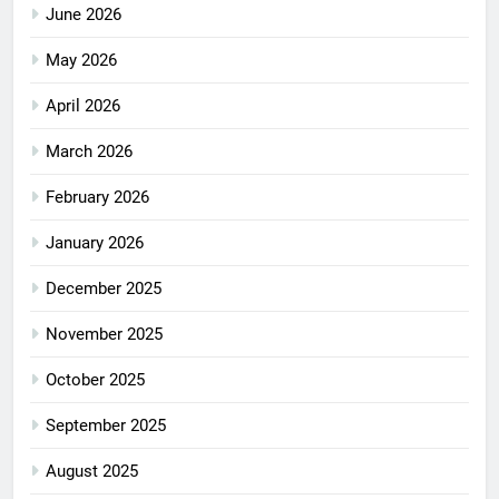
June 2026
May 2026
April 2026
March 2026
February 2026
January 2026
December 2025
November 2025
October 2025
September 2025
August 2025