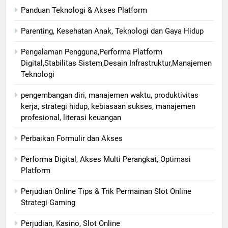
Panduan Teknologi & Akses Platform
Parenting, Kesehatan Anak, Teknologi dan Gaya Hidup
Pengalaman Pengguna,Performa Platform
Digital,Stabilitas Sistem,Desain Infrastruktur,Manajemen
Teknologi
pengembangan diri, manajemen waktu, produktivitas
kerja, strategi hidup, kebiasaan sukses, manajemen
profesional, literasi keuangan
Perbaikan Formulir dan Akses
Performa Digital, Akses Multi Perangkat, Optimasi
Platform
Perjudian Online Tips & Trik Permainan Slot Online
Strategi Gaming
Perjudian, Kasino, Slot Online