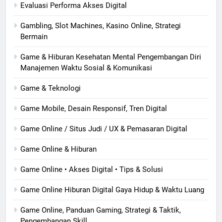
Evaluasi Performa Akses Digital
Gambling, Slot Machines, Kasino Online, Strategi
Bermain
Game & Hiburan Kesehatan Mental Pengembangan Diri
Manajemen Waktu Sosial & Komunikasi
Game & Teknologi
Game Mobile, Desain Responsif, Tren Digital
Game Online / Situs Judi / UX & Pemasaran Digital
Game Online & Hiburan
Game Online • Akses Digital • Tips & Solusi
Game Online Hiburan Digital Gaya Hidup & Waktu Luang
Game Online, Panduan Gaming, Strategi & Taktik,
Pengembangan Skill