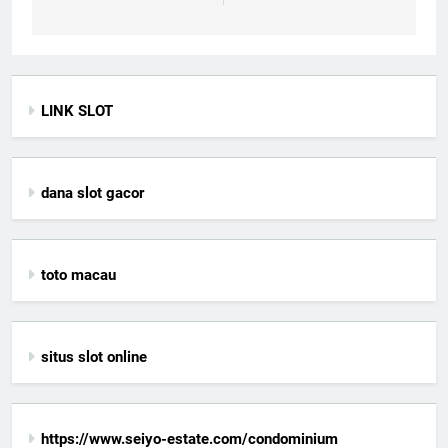
LINK SLOT
dana slot gacor
toto macau
situs slot online
https://www.seiyo-estate.com/condominium