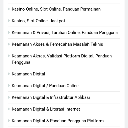
Kasino Online, Slot Online, Panduan Permainan
Kasino, Slot Online, Jackpot
Keamanan & Privasi, Taruhan Online, Panduan Pengguna
Keamanan Akses & Pemecahan Masalah Teknis
Keamanan Akses, Validasi Platform Digital, Panduan
Pengguna
Keamanan Digital
Keamanan Digital / Panduan Online
Keamanan Digital & Infrastruktur Aplikasi
Keamanan Digital & Literasi Internet
Keamanan Digital & Panduan Pengguna Platform