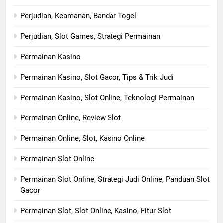
Perjudian, Keamanan, Bandar Togel
Perjudian, Slot Games, Strategi Permainan
Permainan Kasino
Permainan Kasino, Slot Gacor, Tips & Trik Judi
Permainan Kasino, Slot Online, Teknologi Permainan
Permainan Online, Review Slot
Permainan Online, Slot, Kasino Online
Permainan Slot Online
Permainan Slot Online, Strategi Judi Online, Panduan Slot
Gacor
Permainan Slot, Slot Online, Kasino, Fitur Slot