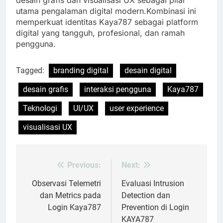
desain grafis dan visualisasi UX sebagai pilar
utama pengalaman digital modern.Kombinasi ini
memperkuat identitas Kaya787 sebagai platform
digital yang tangguh, profesional, dan ramah
pengguna.
Tagged:
branding digital
desain digital
desain grafis
interaksi pengguna
Kaya787
Teknologi
UI/UX
user experience
visualisasi UX
Previous:
Next:
Post
navigation
Observasi Telemetri
Evaluasi Intrusion
dan Metrics pada
Detection dan
Login Kaya787
Prevention di Login
KAYA787