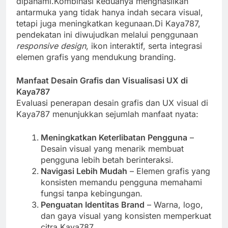
dipahami.Kombinasi keduanya menghasilkan
antarmuka yang tidak hanya indah secara visual,
tetapi juga meningkatkan kegunaan.Di Kaya787,
pendekatan ini diwujudkan melalui penggunaan
responsive design
, ikon interaktif, serta integrasi
elemen grafis yang mendukung branding.
Manfaat Desain Grafis dan Visualisasi UX di
Kaya787
Evaluasi penerapan desain grafis dan UX visual di
Kaya787 menunjukkan sejumlah manfaat nyata:
Meningkatkan Keterlibatan Pengguna
–
Desain visual yang menarik membuat
pengguna lebih betah berinteraksi.
Navigasi Lebih Mudah
– Elemen grafis yang
konsisten memandu pengguna memahami
fungsi tanpa kebingungan.
Penguatan Identitas Brand
– Warna, logo,
dan gaya visual yang konsisten memperkuat
citra Kaya787.