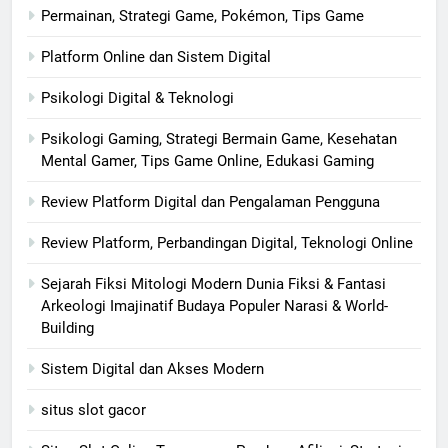
Permainan, Strategi Game, Pokémon, Tips Game
Platform Online dan Sistem Digital
Psikologi Digital & Teknologi
Psikologi Gaming, Strategi Bermain Game, Kesehatan
Mental Gamer, Tips Game Online, Edukasi Gaming
Review Platform Digital dan Pengalaman Pengguna
Review Platform, Perbandingan Digital, Teknologi Online
Sejarah Fiksi Mitologi Modern Dunia Fiksi & Fantasi
Arkeologi Imajinatif Budaya Populer Narasi & World-
Building
Sistem Digital dan Akses Modern
situs slot gacor