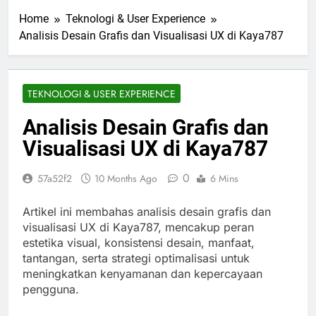
Home
Teknologi & User Experience
Analisis Desain Grafis dan Visualisasi UX di Kaya787
TEKNOLOGI & USER EXPERIENCE
Analisis Desain Grafis dan
Visualisasi UX di Kaya787
0
57a52f2
10 Months Ago
6 Mins
Artikel ini membahas analisis desain grafis dan
visualisasi UX di Kaya787, mencakup peran
estetika visual, konsistensi desain, manfaat,
tantangan, serta strategi optimalisasi untuk
meningkatkan kenyamanan dan kepercayaan
pengguna.