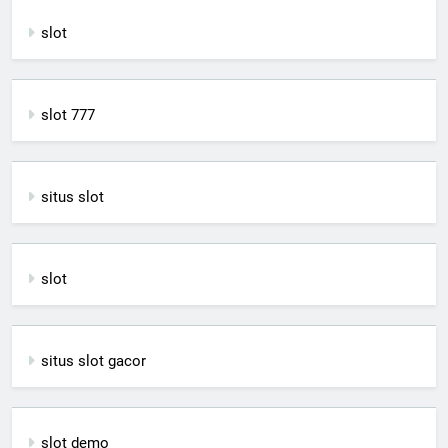
slot
slot 777
situs slot
slot
situs slot gacor
slot demo