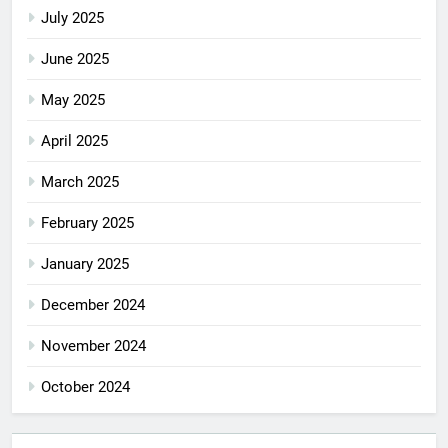
July 2025
June 2025
May 2025
April 2025
March 2025
February 2025
January 2025
December 2024
November 2024
October 2024