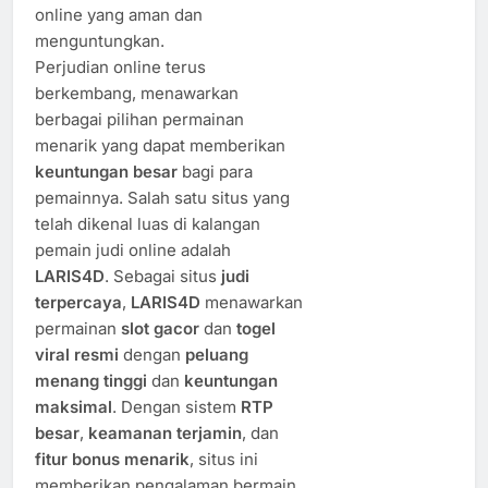
online yang aman dan
menguntungkan.
Perjudian online terus
berkembang, menawarkan
berbagai pilihan permainan
menarik yang dapat memberikan
keuntungan besar
bagi para
pemainnya. Salah satu situs yang
telah dikenal luas di kalangan
pemain judi online adalah
LARIS4D
. Sebagai situs
judi
terpercaya
,
LARIS4D
menawarkan
permainan
slot gacor
dan
togel
viral resmi
dengan
peluang
menang tinggi
dan
keuntungan
maksimal
. Dengan sistem
RTP
besar
,
keamanan terjamin
, dan
fitur bonus menarik
, situs ini
memberikan pengalaman bermain