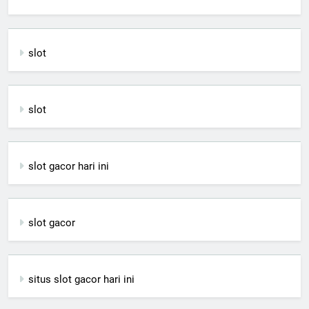
slot
slot
slot gacor hari ini
slot gacor
situs slot gacor hari ini