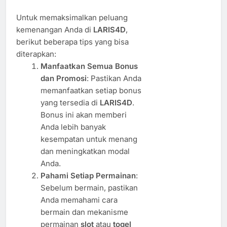
Untuk memaksimalkan peluang
kemenangan Anda di
LARIS4D
,
berikut beberapa tips yang bisa
diterapkan:
Manfaatkan Semua Bonus
dan Promosi
: Pastikan Anda
memanfaatkan setiap bonus
yang tersedia di
LARIS4D
.
Bonus ini akan memberi
Anda lebih banyak
kesempatan untuk menang
dan meningkatkan modal
Anda.
Pahami Setiap Permainan
:
Sebelum bermain, pastikan
Anda memahami cara
bermain dan mekanisme
permainan
slot
atau
togel