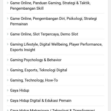
Game Online, Panduan Gaming, Strategi & Taktik,
Pengembangan Skill
Game Online, Pengembangan Diri, Psikologi, Strategi
Permainan
Game Online, Slot Terpercaya, Demo Slot
Gaming Lifestyle, Digital Wellbeing, Player Performance,
Esports Insight
Gaming Psychology & Behavior
Gaming, Esports, Teknologi Digital
Gaming, Technology, How-To
Gaya Hidup
Gaya Hidup Digital & Edukasi Pemain
Gaya Hidup Mahasiswa / Teknologi & Transformasi