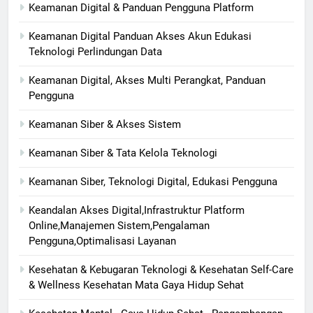
Keamanan Digital & Panduan Pengguna Platform
Keamanan Digital Panduan Akses Akun Edukasi
Teknologi Perlindungan Data
Keamanan Digital, Akses Multi Perangkat, Panduan
Pengguna
Keamanan Siber & Akses Sistem
Keamanan Siber & Tata Kelola Teknologi
Keamanan Siber, Teknologi Digital, Edukasi Pengguna
Keandalan Akses Digital,Infrastruktur Platform
Online,Manajemen Sistem,Pengalaman
Pengguna,Optimalisasi Layanan
Kesehatan & Kebugaran Teknologi & Kesehatan Self-Care
& Wellness Kesehatan Mata Gaya Hidup Sehat