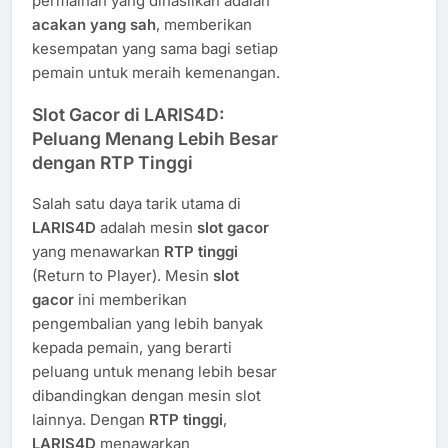
permainan yang dihasilkan adalah
acakan yang sah
, memberikan
kesempatan yang sama bagi setiap
pemain untuk meraih kemenangan.
Slot Gacor di LARIS4D:
Peluang Menang Lebih Besar
dengan RTP Tinggi
Salah satu daya tarik utama di
LARIS4D
adalah mesin
slot gacor
yang menawarkan
RTP tinggi
(Return to Player). Mesin
slot
gacor
ini memberikan
pengembalian yang lebih banyak
kepada pemain, yang berarti
peluang untuk menang lebih besar
dibandingkan dengan mesin slot
lainnya. Dengan
RTP tinggi
,
LARIS4D
menawarkan