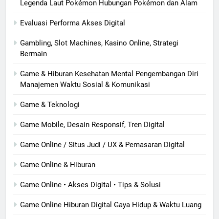
Legenda Laut Pokémon Hubungan Pokémon dan Alam
Evaluasi Performa Akses Digital
Gambling, Slot Machines, Kasino Online, Strategi
Bermain
Game & Hiburan Kesehatan Mental Pengembangan Diri
Manajemen Waktu Sosial & Komunikasi
Game & Teknologi
Game Mobile, Desain Responsif, Tren Digital
Game Online / Situs Judi / UX & Pemasaran Digital
Game Online & Hiburan
Game Online • Akses Digital • Tips & Solusi
Game Online Hiburan Digital Gaya Hidup & Waktu Luang