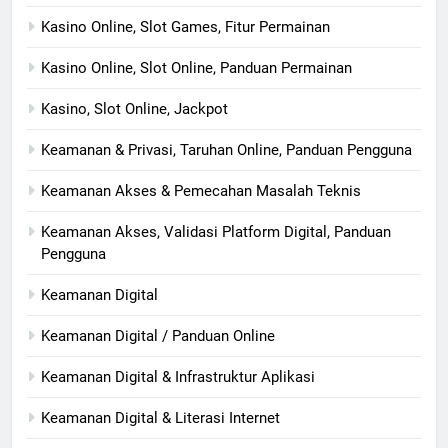
Kasino Online, Slot Games, Fitur Permainan
Kasino Online, Slot Online, Panduan Permainan
Kasino, Slot Online, Jackpot
Keamanan & Privasi, Taruhan Online, Panduan Pengguna
Keamanan Akses & Pemecahan Masalah Teknis
Keamanan Akses, Validasi Platform Digital, Panduan
Pengguna
Keamanan Digital
Keamanan Digital / Panduan Online
Keamanan Digital & Infrastruktur Aplikasi
Keamanan Digital & Literasi Internet