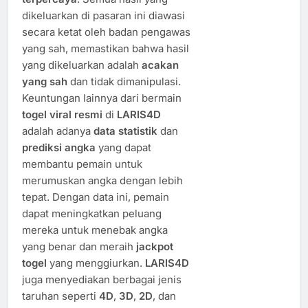
dikeluarkan di pasaran ini diawasi
secara ketat oleh badan pengawas
yang sah, memastikan bahwa hasil
yang dikeluarkan adalah
acakan
yang sah
dan tidak dimanipulasi.
Keuntungan lainnya dari bermain
togel viral resmi
di
LARIS4D
adalah adanya
data statistik
dan
prediksi angka
yang dapat
membantu pemain untuk
merumuskan angka dengan lebih
tepat. Dengan data ini, pemain
dapat meningkatkan peluang
mereka untuk menebak angka
yang benar dan meraih
jackpot
togel
yang menggiurkan.
LARIS4D
juga menyediakan berbagai jenis
taruhan seperti
4D
,
3D
,
2D
, dan