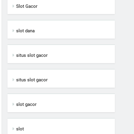
Slot Gacor
slot dana
situs slot gacor
situs slot gacor
slot gacor
slot