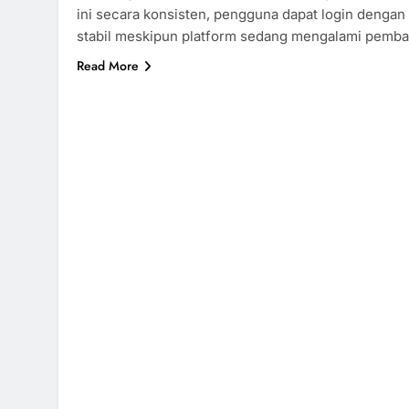
ini secara konsisten, pengguna dapat login denga
stabil meskipun platform sedang mengalami pemba
Read More