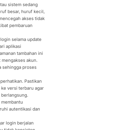
atau sistem sedang
ruf besar, huruf kecil,
mencegah akses tidak
kibat pembaruan
t login selama update
ri aplikasi
keamanan tambahan ini
t mengakses akun.
ya sehingga proses
perhatikan. Pastikan
ke versi terbaru agar
 berlangsung.
in membantu
uhi autentikasi dan
ar login berjalan
u tidak konsisten