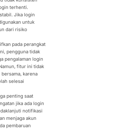
gin terhenti.
tabil. Jika login
 digunakan untuk
n dari risiko
ifkan pada perangkat
ini, pengguna tidak
ga pengalaman login
mun, fitur ini tidak
n bersama, karena
lah selesai
ga penting saat
gatan jika ada login
daklanjuti notifikasi
dan menjaga akun
 ada pembaruan