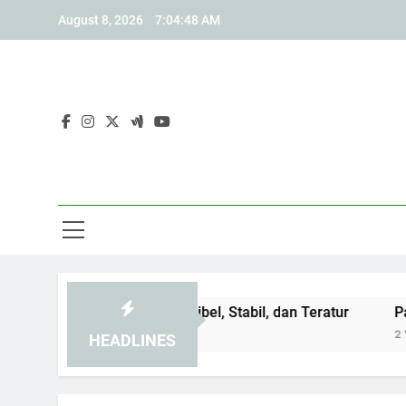
Skip
August 8, 2026
7:04:49 AM
to
content
Bib
Nikmati B
ang Lebih Fleksibel, Stabil, dan Teratur
Panduan LEBAH
2 Weeks Ago
HEADLINES