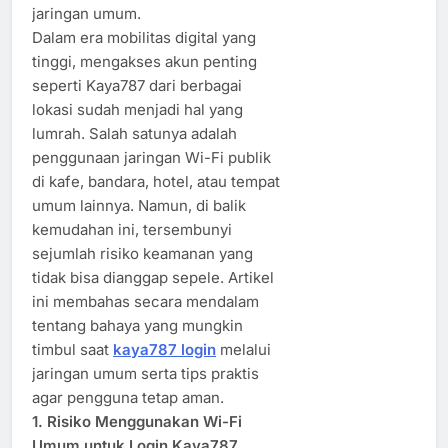
jaringan umum.
Dalam era mobilitas digital yang
tinggi, mengakses akun penting
seperti Kaya787 dari berbagai
lokasi sudah menjadi hal yang
lumrah. Salah satunya adalah
penggunaan jaringan Wi-Fi publik
di kafe, bandara, hotel, atau tempat
umum lainnya. Namun, di balik
kemudahan ini, tersembunyi
sejumlah risiko keamanan yang
tidak bisa dianggap sepele. Artikel
ini membahas secara mendalam
tentang bahaya yang mungkin
timbul saat
kaya787 login
melalui
jaringan umum serta tips praktis
agar pengguna tetap aman.
1. Risiko Menggunakan Wi-Fi
Umum untuk Login Kaya787