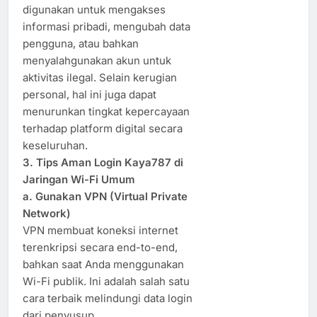
digunakan untuk mengakses
informasi pribadi, mengubah data
pengguna, atau bahkan
menyalahgunakan akun untuk
aktivitas ilegal. Selain kerugian
personal, hal ini juga dapat
menurunkan tingkat kepercayaan
terhadap platform digital secara
keseluruhan.
3. Tips Aman Login Kaya787 di
Jaringan Wi-Fi Umum
a. Gunakan VPN (Virtual Private
Network)
VPN membuat koneksi internet
terenkripsi secara end-to-end,
bahkan saat Anda menggunakan
Wi-Fi publik. Ini adalah salah satu
cara terbaik melindungi data login
dari penyusup.