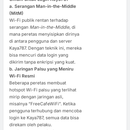
a. Serangan Man-in-the-Middle
(MitM)
Wi-Fi publik rentan terhadap
serangan
Man-in-the-Middle
, di
mana peretas menyisipkan dirinya
di antara pengguna dan server
Kaya787. Dengan teknik ini, mereka
bisa mencuri data login yang
dikirim tanpa enkripsi yang kuat.
b. Jaringan Palsu yang Meniru
Wi-Fi Resmi
Beberapa peretas membuat
hotspot Wi-Fi palsu yang terlihat
mirip dengan jaringan asli,
misalnya “FreeCafeWiFi”. Ketika
pengguna terhubung dan mencoba
login ke Kaya787, semua data bisa
direkam oleh pelaku.