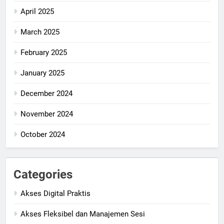
April 2025
March 2025
February 2025
January 2025
December 2024
November 2024
October 2024
Categories
Akses Digital Praktis
Akses Fleksibel dan Manajemen Sesi