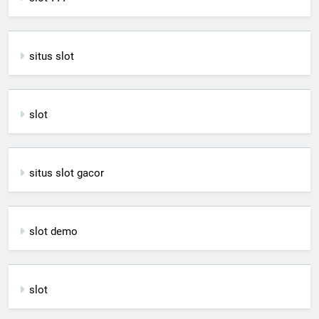
situs slot
slot
situs slot gacor
slot demo
slot