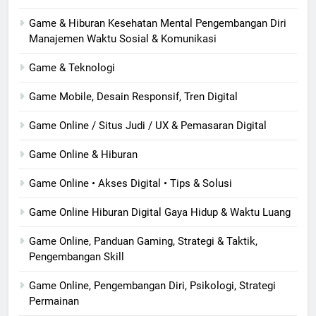
Game & Hiburan Kesehatan Mental Pengembangan Diri
Manajemen Waktu Sosial & Komunikasi
Game & Teknologi
Game Mobile, Desain Responsif, Tren Digital
Game Online / Situs Judi / UX & Pemasaran Digital
Game Online & Hiburan
Game Online • Akses Digital • Tips & Solusi
Game Online Hiburan Digital Gaya Hidup & Waktu Luang
Game Online, Panduan Gaming, Strategi & Taktik,
Pengembangan Skill
Game Online, Pengembangan Diri, Psikologi, Strategi
Permainan