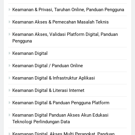
Keamanan & Privasi, Taruhan Online, Panduan Pengguna
Keamanan Akses & Pemecahan Masalah Teknis
Keamanan Akses, Validasi Platform Digital, Panduan
Pengguna
Keamanan Digital
Keamanan Digital / Panduan Online
Keamanan Digital & Infrastruktur Aplikasi
Keamanan Digital & Literasi Internet
Keamanan Digital & Panduan Pengguna Platform
Keamanan Digital Panduan Akses Akun Edukasi
Teknologi Perlindungan Data
Keamanan Digital, Akses Multi Perangkat, Panduan