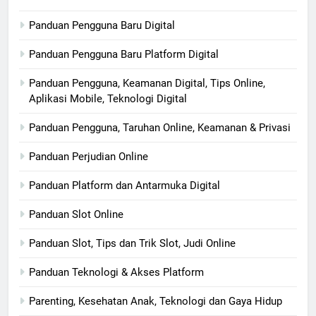
Panduan Pengguna Baru Digital
Panduan Pengguna Baru Platform Digital
Panduan Pengguna, Keamanan Digital, Tips Online,
Aplikasi Mobile, Teknologi Digital
Panduan Pengguna, Taruhan Online, Keamanan & Privasi
Panduan Perjudian Online
Panduan Platform dan Antarmuka Digital
Panduan Slot Online
Panduan Slot, Tips dan Trik Slot, Judi Online
Panduan Teknologi & Akses Platform
Parenting, Kesehatan Anak, Teknologi dan Gaya Hidup