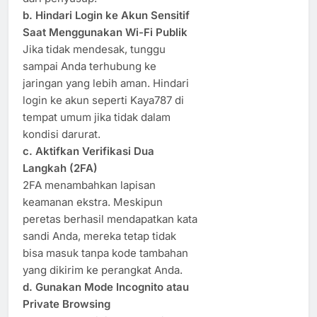
b. Hindari Login ke Akun Sensitif
Saat Menggunakan Wi-Fi Publik
Jika tidak mendesak, tunggu
sampai Anda terhubung ke
jaringan yang lebih aman. Hindari
login ke akun seperti Kaya787 di
tempat umum jika tidak dalam
kondisi darurat.
c. Aktifkan Verifikasi Dua
Langkah (2FA)
2FA menambahkan lapisan
keamanan ekstra. Meskipun
peretas berhasil mendapatkan kata
sandi Anda, mereka tetap tidak
bisa masuk tanpa kode tambahan
yang dikirim ke perangkat Anda.
d. Gunakan Mode Incognito atau
Private Browsing