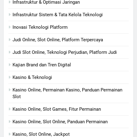
Infrastruktur & Optimasi Jaringan
Infrastruktur Sistem & Tata Kelola Teknologi
Inovasi Teknologi Platform
Judi Online, Slot Online, Platform Terpercaya
Judi Slot Online, Teknologi Perjudian, Platform Judi
Kajian Brand dan Tren Digital
Kasino & Teknologi
Kasino Online, Permainan Kasino, Panduan Permainan
Slot
Kasino Online, Slot Games, Fitur Permainan
Kasino Online, Slot Online, Panduan Permainan
Kasino, Slot Online, Jackpot