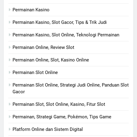
Permainan Kasino
Permainan Kasino, Slot Gacor, Tips & Trik Judi
Permainan Kasino, Slot Online, Teknologi Permainan
Permainan Online, Review Slot
Permainan Online, Slot, Kasino Online
Permainan Slot Online
Permainan Slot Online, Strategi Judi Online, Panduan Slot
Gacor
Permainan Slot, Slot Online, Kasino, Fitur Slot
Permainan, Strategi Game, Pokémon, Tips Game
Platform Online dan Sistem Digital