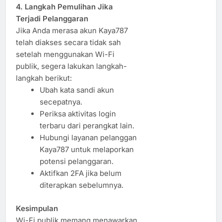
4. Langkah Pemulihan Jika
Terjadi Pelanggaran
Jika Anda merasa akun Kaya787
telah diakses secara tidak sah
setelah menggunakan Wi-Fi
publik, segera lakukan langkah-
langkah berikut:
Ubah kata sandi akun
secepatnya.
Periksa aktivitas login
terbaru dari perangkat lain.
Hubungi layanan pelanggan
Kaya787 untuk melaporkan
potensi pelanggaran.
Aktifkan 2FA jika belum
diterapkan sebelumnya.
Kesimpulan
Wi-Fi publik memang menawarkan