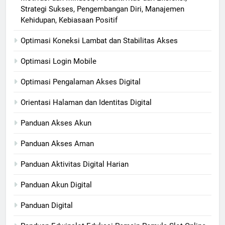
Strategi Sukses, Pengembangan Diri, Manajemen
Kehidupan, Kebiasaan Positif
Optimasi Koneksi Lambat dan Stabilitas Akses
Optimasi Login Mobile
Optimasi Pengalaman Akses Digital
Orientasi Halaman dan Identitas Digital
Panduan Akses Akun
Panduan Akses Aman
Panduan Aktivitas Digital Harian
Panduan Akun Digital
Panduan Digital