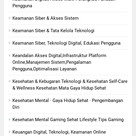
Pengguna
Keamanan Siber & Akses Sistem
Keamanan Siber & Tata Kelola Teknologi
Keamanan Siber, Teknologi Digital, Edukasi Pengguna
Keandalan Akses Digital,Infrastruktur Platform
Online,Manajemen Sistem,Pengalaman
Pengguna,Optimalisasi Layanan
Kesehatan & Kebugaran Teknologi & Kesehatan Self-Care
& Wellness Kesehatan Mata Gaya Hidup Sehat
Kesehatan Mental · Gaya Hidup Sehat · Pengembangan
Diri
Kesehatan Mental Gaming Sehat Lifestyle Tips Gaming
Keuangan Digital, Teknologi, Keamanan Online