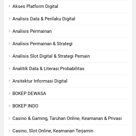
Akses Platform Digital
Analisis Data & Perilaku Digital
Analisis Permainan
Analisis Permainan & Strategi
Analisis Slot Digital & Strategi Pemain
Analitik Data & Literasi Probabilitas
Arsitektur Informasi Digital
BOKEP DEWASA
BOKEP INDO
Casino & Gaming, Taruhan Online, Keamanan & Privasi
Casino, Slot Online, Keamanan Terjamin