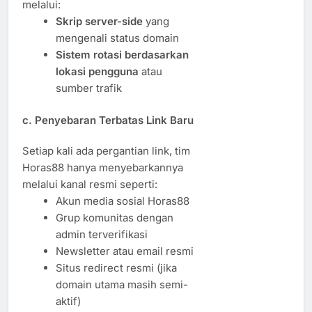
melalui:
Skrip server-side
yang
mengenali status domain
Sistem rotasi berdasarkan
lokasi pengguna
atau
sumber trafik
c.
Penyebaran Terbatas Link Baru
Setiap kali ada pergantian link, tim
Horas88 hanya menyebarkannya
melalui kanal resmi seperti:
Akun media sosial Horas88
Grup komunitas dengan
admin terverifikasi
Newsletter atau email resmi
Situs redirect resmi (jika
domain utama masih semi-
aktif)