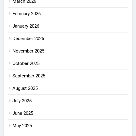
March 2026
February 2026
January 2026
December 2025
November 2025
October 2025
September 2025
August 2025
July 2025
June 2025
May 2025