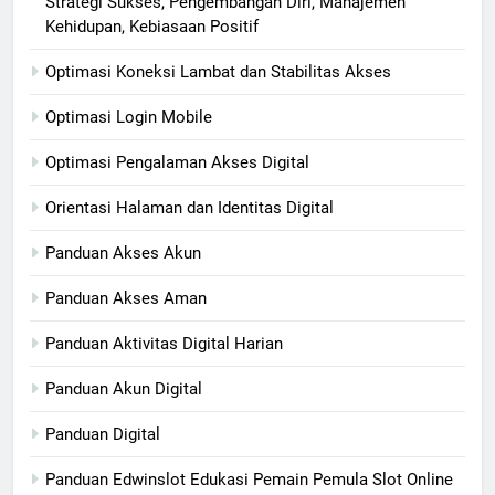
Strategi Sukses, Pengembangan Diri, Manajemen
Kehidupan, Kebiasaan Positif
Optimasi Koneksi Lambat dan Stabilitas Akses
Optimasi Login Mobile
Optimasi Pengalaman Akses Digital
Orientasi Halaman dan Identitas Digital
Panduan Akses Akun
Panduan Akses Aman
Panduan Aktivitas Digital Harian
Panduan Akun Digital
Panduan Digital
Panduan Edwinslot Edukasi Pemain Pemula Slot Online