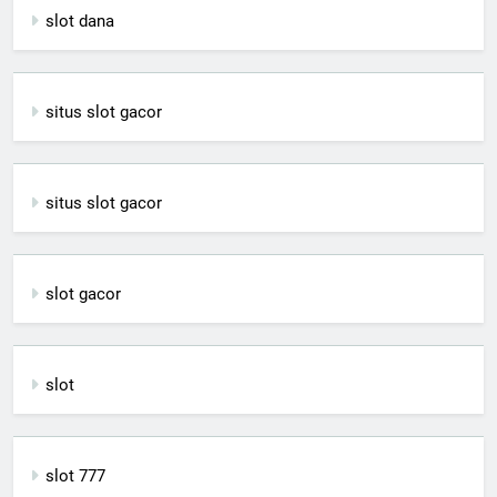
slot dana
situs slot gacor
situs slot gacor
slot gacor
slot
slot 777