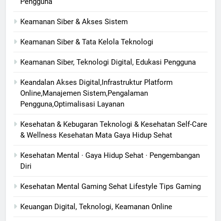
Pengguna
Keamanan Siber & Akses Sistem
Keamanan Siber & Tata Kelola Teknologi
Keamanan Siber, Teknologi Digital, Edukasi Pengguna
Keandalan Akses Digital,Infrastruktur Platform
Online,Manajemen Sistem,Pengalaman
Pengguna,Optimalisasi Layanan
Kesehatan & Kebugaran Teknologi & Kesehatan Self-Care
& Wellness Kesehatan Mata Gaya Hidup Sehat
Kesehatan Mental · Gaya Hidup Sehat · Pengembangan
Diri
Kesehatan Mental Gaming Sehat Lifestyle Tips Gaming
Keuangan Digital, Teknologi, Keamanan Online