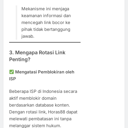
Mekanisme ini menjaga
keamanan informasi dan
mencegah link bocor ke
pihak tidak bertanggung
jawab.
3. Mengapa Rotasi Link
Penting?
Mengatasi Pemblokiran oleh
ISP
Beberapa ISP di Indonesia secara
aktif memblokir domain
berdasarkan database konten.
Dengan rotasi link, Horas88 dapat
melewati pembatasan ini tanpa
melanggar sistem hukum.