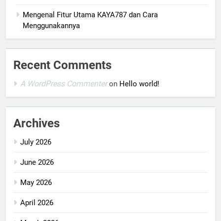
Mengenal Fitur Utama KAYA787 dan Cara
Menggunakannya
Recent Comments
A WordPress Commenter
on
Hello world!
Archives
July 2026
June 2026
May 2026
April 2026