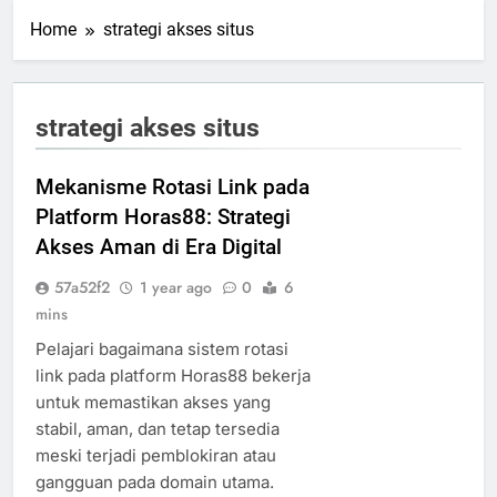
Home
strategi akses situs
strategi akses situs
Mekanisme Rotasi Link pada
Platform Horas88: Strategi
Akses Aman di Era Digital
57a52f2
1 year ago
0
6
mins
Pelajari bagaimana sistem rotasi
link pada platform Horas88 bekerja
untuk memastikan akses yang
stabil, aman, dan tetap tersedia
meski terjadi pemblokiran atau
gangguan pada domain utama.