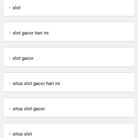
slot
slot gacor hari ini
slot gacor
situs slot gacor hari ini
situs slot gacor
situs slot