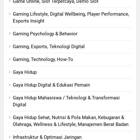
Game Online, Slot Terpercaya, Demo Slot
Gaming Lifestyle, Digital Wellbeing, Player Performance,
Esports Insight
Gaming Psychology & Behavior
Gaming, Esports, Teknologi Digital
Gaming, Technology, How-To
Gaya Hidup
Gaya Hidup Digital & Edukasi Pemain
Gaya Hidup Mahasiswa / Teknologi & Transformasi
Digital
Gaya Hidup Sehat, Nutrisi & Pola Makan, Kebugaran &
Olahraga, Wellness & Lifestyle, Manajemen Berat Badan
Infrastruktur & Optimasi Jaringan