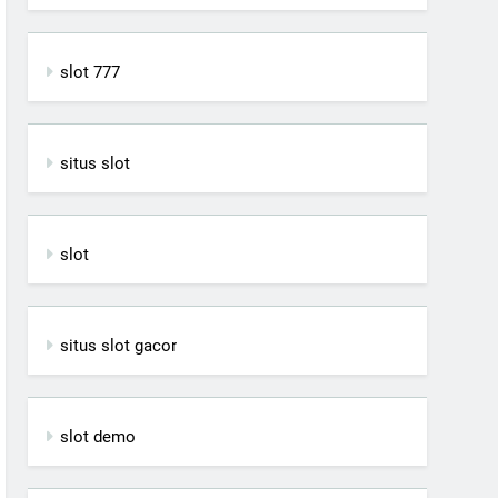
slot 777
situs slot
slot
situs slot gacor
slot demo