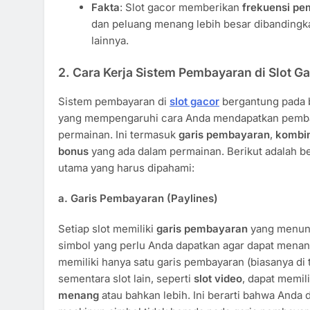
Fakta
: Slot gacor memberikan
frekuensi pem
dan peluang menang lebih besar dibandingk
lainnya.
2.
Cara Kerja Sistem Pembayaran di Slot G
Sistem pembayaran di
slot gacor
bergantung pada b
yang mempengaruhi cara Anda mendapatkan pemba
permainan. Ini termasuk
garis pembayaran
,
kombin
bonus
yang ada dalam permainan. Berikut adalah 
utama yang harus dipahami:
a.
Garis Pembayaran (Paylines)
Setiap slot memiliki
garis pembayaran
yang menun
simbol yang perlu Anda dapatkan agar dapat menan
memiliki hanya satu garis pembayaran (biasanya di
sementara slot lain, seperti
slot video
, dapat memil
menang
atau bahkan lebih. Ini berarti bahwa Anda