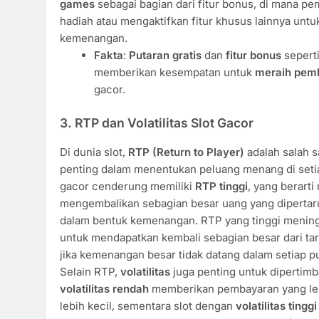
games
sebagai bagian dari fitur bonus, di mana pe
hadiah atau mengaktifkan fitur khusus lainnya unt
kemenangan.
Fakta
:
Putaran gratis
dan
fitur bonus
sepert
memberikan kesempatan untuk
meraih pem
gacor.
3.
RTP dan Volatilitas Slot Gacor
Di dunia slot,
RTP (Return to Player)
adalah salah s
penting dalam menentukan peluang menang di seti
gacor cenderung memiliki
RTP tinggi
, yang berarti
mengembalikan sebagian besar uang yang diperta
dalam bentuk kemenangan. RTP yang tinggi menin
untuk mendapatkan kembali sebagian besar dari ta
jika kemenangan besar tidak datang dalam setiap p
Selain RTP,
volatilitas
juga penting untuk dipertim
volatilitas rendah
memberikan pembayaran yang le
lebih kecil, sementara slot dengan
volatilitas tinggi