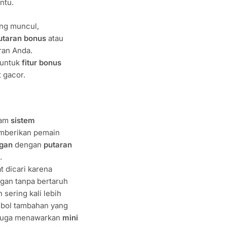
ntu.
ring muncul,
utaran bonus
atau
an Anda.
 untuk
fitur bonus
 gacor.
lam
sistem
memberikan pemain
gan
dengan
putaran
.
t dicari karena
an tanpa bertaruh
sering kali lebih
mbol tambahan yang
 juga menawarkan
mini