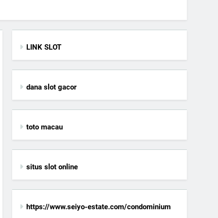
LINK SLOT
dana slot gacor
toto macau
situs slot online
https://www.seiyo-estate.com/condominium