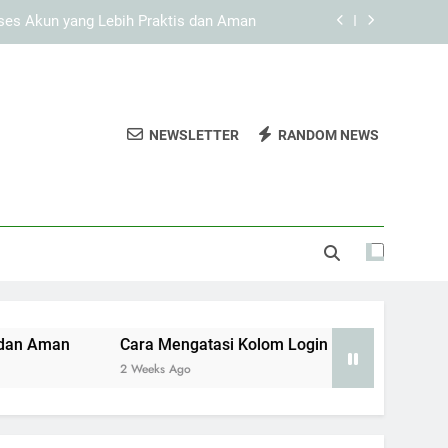
es Akun yang Lebih Praktis dan Aman
 KAYA787 yang Tidak Dapat Digunakan
man yang Mudah Dipahami dan Terarah
NEWSLETTER
RANDOM NEWS
g Lebih Fleksibel, Stabil, dan Teratur
es Akun yang Lebih Praktis dan Aman
tuk Para Gamer.
 KAYA787 yang Tidak Dapat Digunakan
man yang Mudah Dipahami dan Terarah
Cara Mengatasi Kolom Login KAYA787 yang Tidak Dapat 
2 Weeks Ago