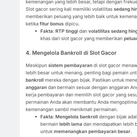
kemenangan yang lebih besar, tetapi dengan frekue
Slot gacor sering kali memiliki volatilitas
sedang hin
memberikan peluang yang lebih baik untuk kemena
ketika
fitur bonus
dipicu.
Fakta
:
RTP tinggi
dan
volatilitas sedang hin
khas dari slot gacor yang memberikan
pelua
4.
Mengelola Bankroll di Slot Gacor
Meskipun
sistem pembayaran
di slot gacor mena
lebih besar untuk menang, penting bagi pemain un
bankroll
mereka dengan bijak. Pastikan untuk men
anggaran
dan bermain sesuai dengan anggaran An
kerja pembayaran dan memilih slot gacor yang ses
permainan Anda akan membantu Anda mengoptima
kemenangan sambil menikmati permainan.
Fakta
:
Mengelola bankroll
dengan bijak adal
bermain
lebih lama
dan mendapatkan lebih 
untuk
memenangkan pembayaran besar
.