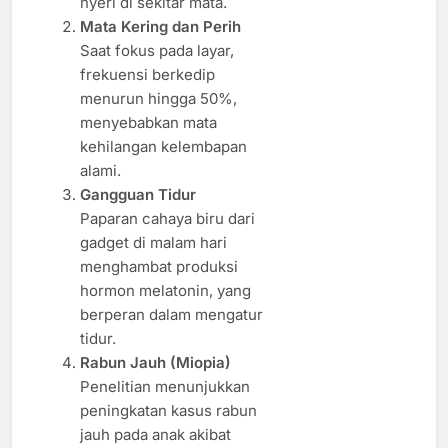
nyeri di sekitar mata.
Mata Kering dan Perih
Saat fokus pada layar,
frekuensi berkedip
menurun hingga 50%,
menyebabkan mata
kehilangan kelembapan
alami.
Gangguan Tidur
Paparan cahaya biru dari
gadget di malam hari
menghambat produksi
hormon melatonin, yang
berperan dalam mengatur
tidur.
Rabun Jauh (Miopia)
Penelitian menunjukkan
peningkatan kasus rabun
jauh pada anak akibat