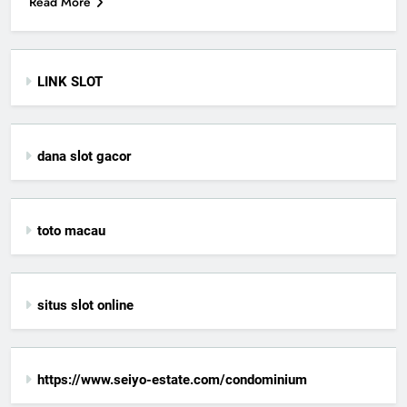
Read More
LINK SLOT
dana slot gacor
toto macau
situs slot online
https://www.seiyo-estate.com/condominium