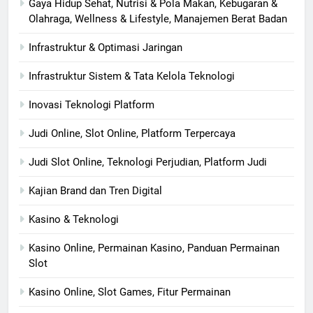
Gaya Hidup Sehat, Nutrisi & Pola Makan, Kebugaran &
Olahraga, Wellness & Lifestyle, Manajemen Berat Badan
Infrastruktur & Optimasi Jaringan
Infrastruktur Sistem & Tata Kelola Teknologi
Inovasi Teknologi Platform
Judi Online, Slot Online, Platform Terpercaya
Judi Slot Online, Teknologi Perjudian, Platform Judi
Kajian Brand dan Tren Digital
Kasino & Teknologi
Kasino Online, Permainan Kasino, Panduan Permainan
Slot
Kasino Online, Slot Games, Fitur Permainan