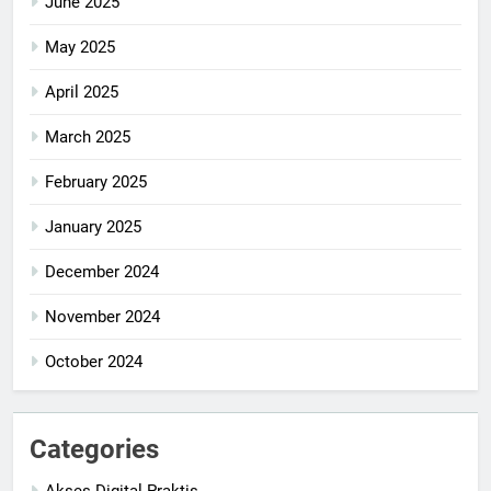
June 2025
May 2025
April 2025
March 2025
February 2025
January 2025
December 2024
November 2024
October 2024
Categories
Akses Digital Praktis