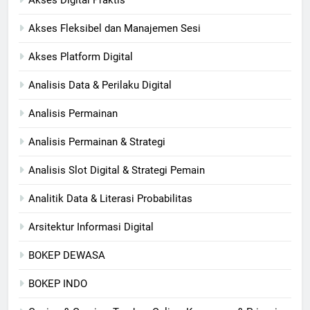
Akses Fleksibel dan Manajemen Sesi
Akses Platform Digital
Analisis Data & Perilaku Digital
Analisis Permainan
Analisis Permainan & Strategi
Analisis Slot Digital & Strategi Pemain
Analitik Data & Literasi Probabilitas
Arsitektur Informasi Digital
BOKEP DEWASA
BOKEP INDO