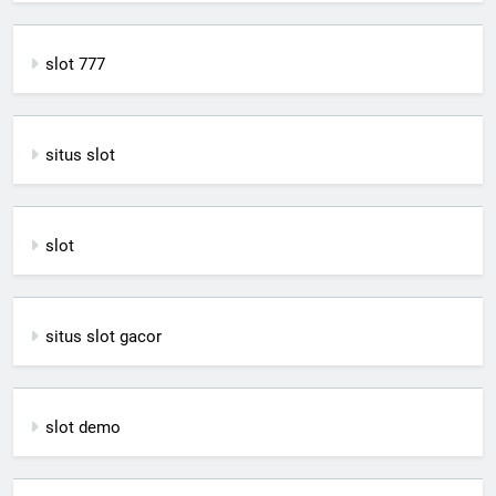
slot 777
situs slot
slot
situs slot gacor
slot demo