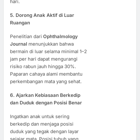
hari.
5.
Dorong Anak Aktif di Luar
Ruangan
Penelitian dari
Ophthalmology
Journal
menunjukkan bahwa
bermain di luar selama minimal 1–2
jam per hari dapat mengurangi
risiko rabun jauh hingga 30%.
Paparan cahaya alami membantu
perkembangan mata yang sehat.
6.
Ajarkan Kebiasaan Berkedip
dan Duduk dengan Posisi Benar
Ingatkan anak untuk sering
berkedip dan menjaga posisi
duduk yang tegak dengan layar
sejajar mata. Posisi tubuh yang