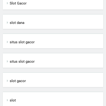
Slot Gacor
slot dana
situs slot gacor
situs slot gacor
slot gacor
slot