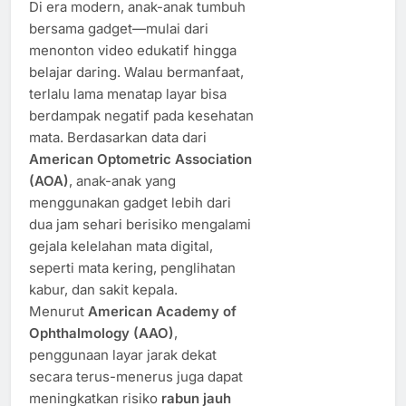
Di era modern, anak-anak tumbuh
bersama gadget—mulai dari
menonton video edukatif hingga
belajar daring. Walau bermanfaat,
terlalu lama menatap layar bisa
berdampak negatif pada kesehatan
mata. Berdasarkan data dari
American Optometric Association
(AOA)
, anak-anak yang
menggunakan gadget lebih dari
dua jam sehari berisiko mengalami
gejala kelelahan mata digital,
seperti mata kering, penglihatan
kabur, dan sakit kepala.
Menurut
American Academy of
Ophthalmology (AAO)
,
penggunaan layar jarak dekat
secara terus-menerus juga dapat
meningkatkan risiko
rabun jauh