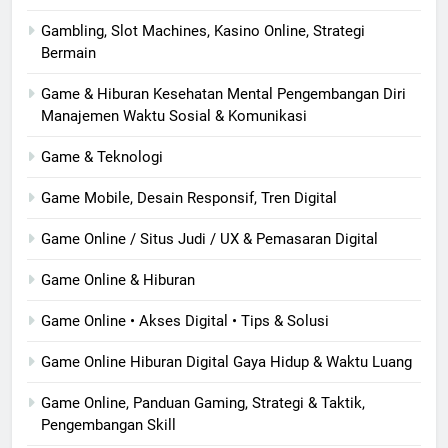
Gambling, Slot Machines, Kasino Online, Strategi
Bermain
Game & Hiburan Kesehatan Mental Pengembangan Diri
Manajemen Waktu Sosial & Komunikasi
Game & Teknologi
Game Mobile, Desain Responsif, Tren Digital
Game Online / Situs Judi / UX & Pemasaran Digital
Game Online & Hiburan
Game Online • Akses Digital • Tips & Solusi
Game Online Hiburan Digital Gaya Hidup & Waktu Luang
Game Online, Panduan Gaming, Strategi & Taktik,
Pengembangan Skill