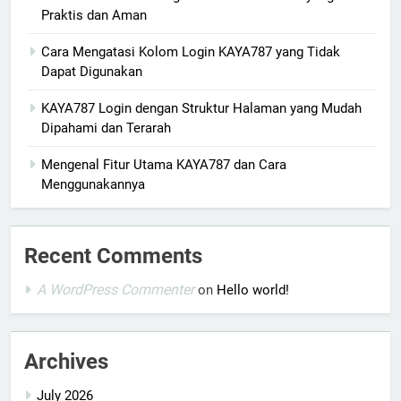
Praktis dan Aman
Cara Mengatasi Kolom Login KAYA787 yang Tidak
Dapat Digunakan
KAYA787 Login dengan Struktur Halaman yang Mudah
Dipahami dan Terarah
Mengenal Fitur Utama KAYA787 dan Cara
Menggunakannya
Recent Comments
A WordPress Commenter
on
Hello world!
Archives
July 2026