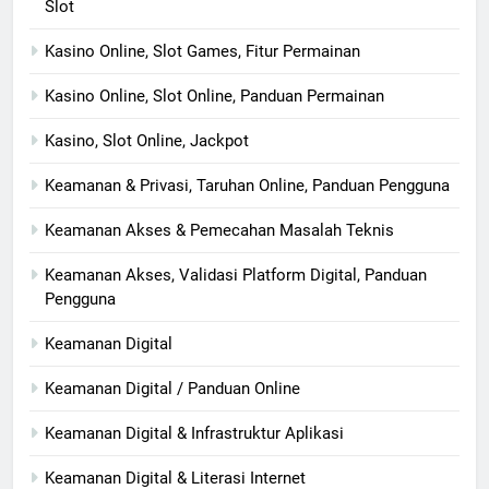
Slot
Kasino Online, Slot Games, Fitur Permainan
Kasino Online, Slot Online, Panduan Permainan
Kasino, Slot Online, Jackpot
Keamanan & Privasi, Taruhan Online, Panduan Pengguna
Keamanan Akses & Pemecahan Masalah Teknis
Keamanan Akses, Validasi Platform Digital, Panduan
Pengguna
Keamanan Digital
Keamanan Digital / Panduan Online
Keamanan Digital & Infrastruktur Aplikasi
Keamanan Digital & Literasi Internet