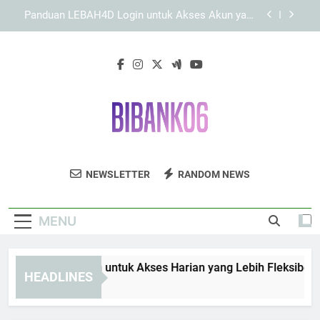
Skip
Cara Mengatasi Kolom Login KAYA787 yang
to
Tidak Dapat Digunakan
content
KAYA787 Login dengan Struktur Halaman yang
Mudah Dipahami dan Terarah
EDWINSLOT Login untuk Akses Harian yang
Lebih Fleksibel, Stabil, dan Teratur
Panduan LEBAH4D Login untuk Akses Akun yang
Lebih Praktis dan Aman
Cara Mengatasi Kolom Login KAYA787 yang
Tidak Dapat Digunakan
Bibanko6
Nikmati Berbagai Game Dan Hiburan Online
KAYA787 Login dengan Struktur Halaman yang
NEWSLETTER
RANDOM NEWS
Mudah Dipahami dan Terarah
Di Bibanko6. Tempat Seru Untuk Para
Gamer.
MENU
WINSLOT Login untuk Akses Harian yang Lebih Fleksibel, Stabi
HEADLINES
Weeks Ago