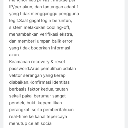
IP/per akun, dan tantangan adaptif
yang tidak mengganggu pengguna
legit.Saat gagal login beruntun,
sistem melakukan cooling-off,
menambahkan verifikasi ekstra,
dan memberi umpan balik error
yang tidak bocorkan informasi
akun.
Keamanan recovery & reset
password.Arus pemulihan adalah
vektor serangan yang kerap
diabaikan.Konfirmasi identitas
berbasis faktor kedua, tautan
sekali pakai berumur sangat
pendek, bukti kepemilikan
perangkat, serta pemberitahuan
real-time ke kanal tepercaya
menutup celah social