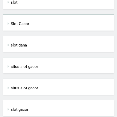
slot
Slot Gacor
slot dana
situs slot gacor
situs slot gacor
slot gacor