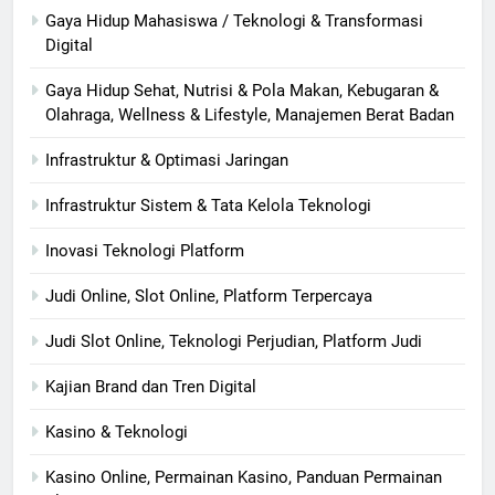
Gaya Hidup Mahasiswa / Teknologi & Transformasi
Digital
Gaya Hidup Sehat, Nutrisi & Pola Makan, Kebugaran &
Olahraga, Wellness & Lifestyle, Manajemen Berat Badan
Infrastruktur & Optimasi Jaringan
Infrastruktur Sistem & Tata Kelola Teknologi
Inovasi Teknologi Platform
Judi Online, Slot Online, Platform Terpercaya
Judi Slot Online, Teknologi Perjudian, Platform Judi
Kajian Brand dan Tren Digital
Kasino & Teknologi
Kasino Online, Permainan Kasino, Panduan Permainan