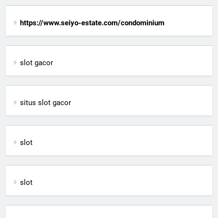
https://www.seiyo-estate.com/condominium
slot gacor
situs slot gacor
slot
slot