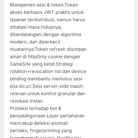
Manajemen sesi & token.Token
akses berbasis JWT praktis untuk
layanan terdistribusi, namun harus
dibatasi masa hidupnya,
ditandatangani dengan algoritma
modern, dan diperkecil
muatannya.Token refresh disimpan
aman di httpOnly cookie dengan
SameSite yang ketat.Strategi
rotation+revocation list dan device
binding membantu memutus sesi
bila dicuri.Sesi server-side masih
relevan untuk kontrol granular dan
revokasi instan.
Proteksi terhadap bot &
penyalahgunaan.Layer pertahanan
mencakup deteksi anomali
perilaku, fingerprinting yang
menghormati privasi, throttle per