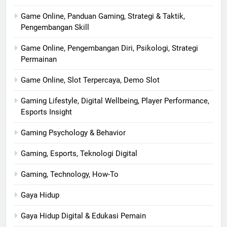
Game Online, Panduan Gaming, Strategi & Taktik,
Pengembangan Skill
Game Online, Pengembangan Diri, Psikologi, Strategi
Permainan
Game Online, Slot Terpercaya, Demo Slot
Gaming Lifestyle, Digital Wellbeing, Player Performance,
Esports Insight
Gaming Psychology & Behavior
Gaming, Esports, Teknologi Digital
Gaming, Technology, How-To
Gaya Hidup
Gaya Hidup Digital & Edukasi Pemain