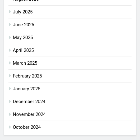
July 2025
June 2025
May 2025
April 2025
March 2025
February 2025
January 2025
December 2024
November 2024
October 2024