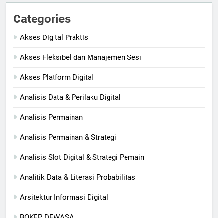
Categories
Akses Digital Praktis
Akses Fleksibel dan Manajemen Sesi
Akses Platform Digital
Analisis Data & Perilaku Digital
Analisis Permainan
Analisis Permainan & Strategi
Analisis Slot Digital & Strategi Pemain
Analitik Data & Literasi Probabilitas
Arsitektur Informasi Digital
BOKEP DEWASA