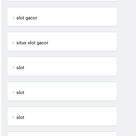
slot gacor
situs slot gacor
slot
slot
slot