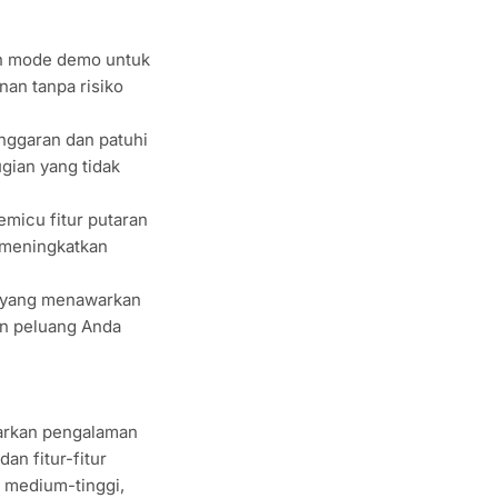
 mode demo untuk
an tanpa risiko
nggaran dan patuhi
gian yang tidak
micu fitur putaran
k meningkatkan
e yang menawarkan
an peluang Anda
warkan pengalaman
n fitur-fitur
s medium-tinggi,