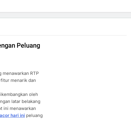
dengan Peluang
ang menawarkan RTP
-fitur menarik dan
 dikembangkan oleh
gan latar belakang
ot ini menawarkan
acor hari ini
peluang