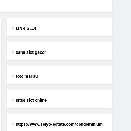
LINK SLOT
dana slot gacor
toto macau
situs slot online
https://www.seiyo-estate.com/condominium