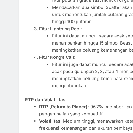
fitur putaran gratis saat muncul di gul
Mendapatkan dua simbol Scatter aka
untuk menentukan jumlah putaran gra
hingga 100 putaran.
Fitur Lightning Reel:
Fitur ini dapat muncul secara acak set
menambahkan hingga 15 simbol Beast 
meningkatkan peluang kemenangan be
Fitur Kong’s Call:
Fitur ini juga dapat muncul secara ac
acak pada gulungan 2, 3, atau 4 menjad
meningkatkan peluang kombinasi kem
menguntungkan.
RTP dan Volatilitas
RTP (Return to Player):
96,7%, memberikan 
pengembalian yang kompetitif.
Volatilitas:
Medium-tinggi, menawarkan kes
frekuensi kemenangan dan ukuran pembaya