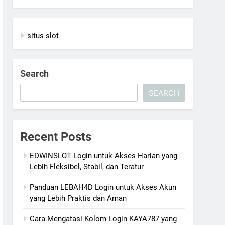
situs slot
Search
SEARCH
Recent Posts
EDWINSLOT Login untuk Akses Harian yang
Lebih Fleksibel, Stabil, dan Teratur
Panduan LEBAH4D Login untuk Akses Akun
yang Lebih Praktis dan Aman
Cara Mengatasi Kolom Login KAYA787 yang