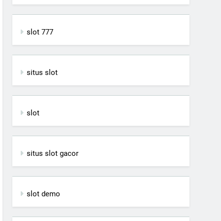
slot 777
situs slot
slot
situs slot gacor
slot demo