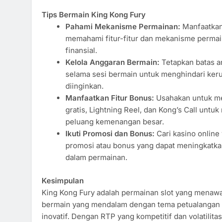
Tips Bermain King Kong Fury
Pahami Mekanisme Permainan:
Manfaatkan
memahami fitur-fitur dan mekanisme permain
finansial.
Kelola Anggaran Bermain:
Tetapkan batas a
selama sesi bermain untuk menghindari keru
diinginkan.
Manfaatkan Fitur Bonus:
Usahakan untuk me
gratis, Lightning Reel, dan Kong’s Call untu
peluang kemenangan besar.
Ikuti Promosi dan Bonus:
Cari kasino onlin
promosi atau bonus yang dapat meningkatk
dalam permainan.
Kesimpulan
King Kong Fury adalah permainan slot yang mena
bermain yang mendalam dengan tema petualangan da
inovatif. Dengan RTP yang kompetitif dan volatilita