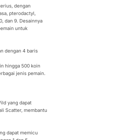
terius, dengan
asa, pterodactyl,
10, dan 9. Desainnya
pemain untuk
n dengan 4 baris
in hingga 500 koin
erbagai jenis pemain.
ild yang dapat
li Scatter, membantu
ang dapat memicu