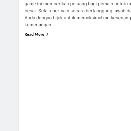
game ini memberikan peluang bagi pemain untuk 
besar. Selalu bermain secara bertanggung jawab d
Anda dengan bijak untuk memaksimalkan kesenang
kemenangan.
Read More