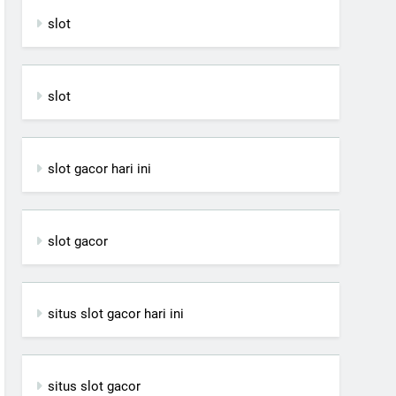
slot
slot
slot gacor hari ini
slot gacor
situs slot gacor hari ini
situs slot gacor