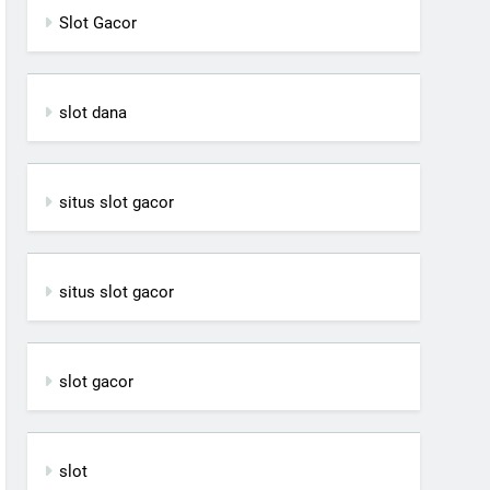
Slot Gacor
slot dana
situs slot gacor
situs slot gacor
slot gacor
slot