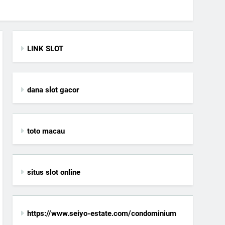
LINK SLOT
dana slot gacor
toto macau
situs slot online
https://www.seiyo-estate.com/condominium