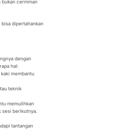
 bukan cerminan
 bisa dipertahankan
tingnya dengan
rapa hal:
n kaki membantu
tau teknik
ntu memulihkan
 sesi berikutnya.
dapi tantangan