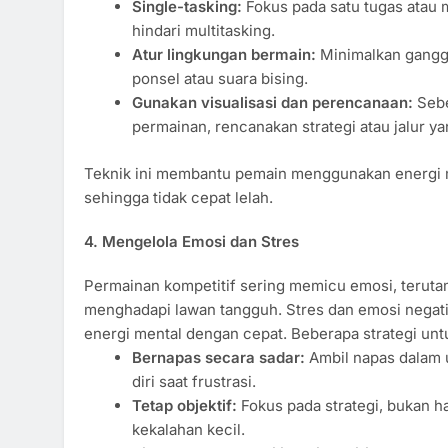
Single-tasking:
Fokus pada satu tugas atau 
hindari multitasking.
Atur lingkungan bermain:
Minimalkan ganggua
ponsel atau suara bising.
Gunakan visualisasi dan perencanaan:
Sebe
permainan, rencanakan strategi atau jalur ya
Teknik ini membantu pemain menggunakan energi m
sehingga tidak cepat lelah.
4. Mengelola Emosi dan Stres
Permainan kompetitif sering memicu emosi, terutam
menghadapi lawan tangguh. Stres dan emosi negat
energi mental dengan cepat. Beberapa strategi un
Bernapas secara sadar:
Ambil napas dalam
diri saat frustrasi.
Tetap objektif:
Fokus pada strategi, bukan h
kekalahan kecil.