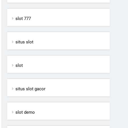
slot 777
situs slot
slot
situs slot gacor
slot demo