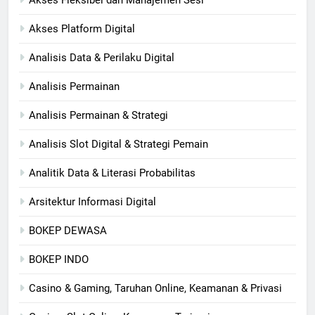
Akses Platform Digital
Analisis Data & Perilaku Digital
Analisis Permainan
Analisis Permainan & Strategi
Analisis Slot Digital & Strategi Pemain
Analitik Data & Literasi Probabilitas
Arsitektur Informasi Digital
BOKEP DEWASA
BOKEP INDO
Casino & Gaming, Taruhan Online, Keamanan & Privasi