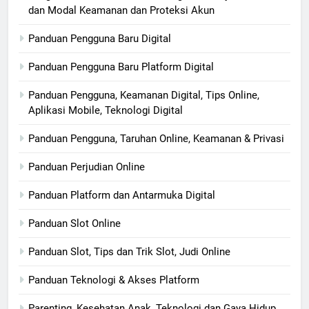
dan Modal Keamanan dan Proteksi Akun
Panduan Pengguna Baru Digital
Panduan Pengguna Baru Platform Digital
Panduan Pengguna, Keamanan Digital, Tips Online,
Aplikasi Mobile, Teknologi Digital
Panduan Pengguna, Taruhan Online, Keamanan & Privasi
Panduan Perjudian Online
Panduan Platform dan Antarmuka Digital
Panduan Slot Online
Panduan Slot, Tips dan Trik Slot, Judi Online
Panduan Teknologi & Akses Platform
Parenting, Kesehatan Anak, Teknologi dan Gaya Hidup