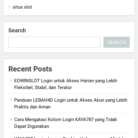
situs slot
Search
SEARCH
Recent Posts
EDWINSLOT Login untuk Akses Harian yang Lebih
Fleksibel, Stabil, dan Teratur
Panduan LEBAH4D Login untuk Akses Akun yang Lebih
Praktis dan Aman
Cara Mengatasi Kolom Login KAYA787 yang Tidak
Dapat Digunakan