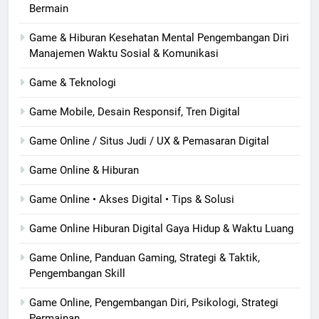
Bermain
Game & Hiburan Kesehatan Mental Pengembangan Diri
Manajemen Waktu Sosial & Komunikasi
Game & Teknologi
Game Mobile, Desain Responsif, Tren Digital
Game Online / Situs Judi / UX & Pemasaran Digital
Game Online & Hiburan
Game Online • Akses Digital • Tips & Solusi
Game Online Hiburan Digital Gaya Hidup & Waktu Luang
Game Online, Panduan Gaming, Strategi & Taktik,
Pengembangan Skill
Game Online, Pengembangan Diri, Psikologi, Strategi
Permainan