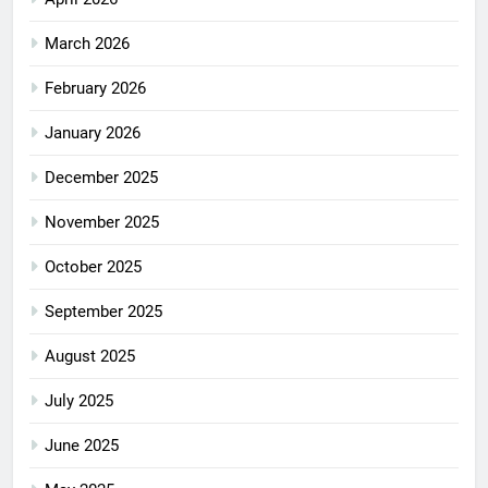
March 2026
February 2026
January 2026
December 2025
November 2025
October 2025
September 2025
August 2025
July 2025
June 2025