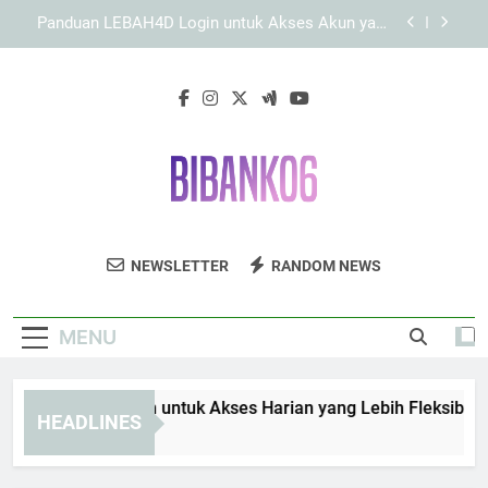
Skip
Cara Mengatasi Kolom Login KAYA787 yang
to
Tidak Dapat Digunakan
content
KAYA787 Login dengan Struktur Halaman yang
Mudah Dipahami dan Terarah
EDWINSLOT Login untuk Akses Harian yang
Lebih Fleksibel, Stabil, dan Teratur
Panduan LEBAH4D Login untuk Akses Akun yang
Lebih Praktis dan Aman
Cara Mengatasi Kolom Login KAYA787 yang
Tidak Dapat Digunakan
Bibanko6
Nikmati Berbagai Game Dan Hiburan Online
KAYA787 Login dengan Struktur Halaman yang
NEWSLETTER
RANDOM NEWS
Mudah Dipahami dan Terarah
Di Bibanko6. Tempat Seru Untuk Para
Gamer.
MENU
WINSLOT Login untuk Akses Harian yang Lebih Fleksibel, Stabi
HEADLINES
Weeks Ago