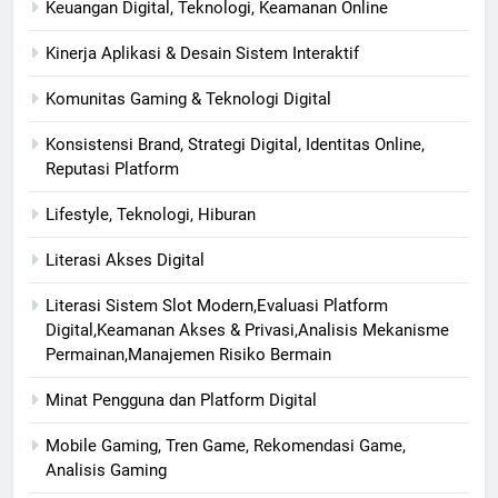
Keuangan Digital, Teknologi, Keamanan Online
Kinerja Aplikasi & Desain Sistem Interaktif
Komunitas Gaming & Teknologi Digital
Konsistensi Brand, Strategi Digital, Identitas Online,
Reputasi Platform
Lifestyle, Teknologi, Hiburan
Literasi Akses Digital
Literasi Sistem Slot Modern,Evaluasi Platform
Digital,Keamanan Akses & Privasi,Analisis Mekanisme
Permainan,Manajemen Risiko Bermain
Minat Pengguna dan Platform Digital
Mobile Gaming, Tren Game, Rekomendasi Game,
Analisis Gaming