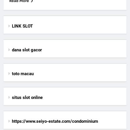
Read More
LINK SLOT
dana slot gacor
toto macau
situs slot online
https://www.seiyo-estate.com/condominium