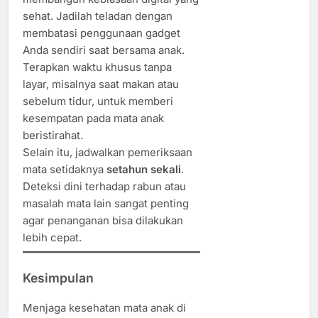
sehat. Jadilah teladan dengan
membatasi penggunaan gadget
Anda sendiri saat bersama anak.
Terapkan waktu khusus tanpa
layar, misalnya saat makan atau
sebelum tidur, untuk memberi
kesempatan pada mata anak
beristirahat.
Selain itu, jadwalkan pemeriksaan
mata setidaknya
setahun sekali
.
Deteksi dini terhadap rabun atau
masalah mata lain sangat penting
agar penanganan bisa dilakukan
lebih cepat.
Kesimpulan
Menjaga kesehatan mata anak di