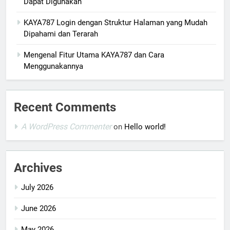
Dapat Digunakan
KAYA787 Login dengan Struktur Halaman yang Mudah
Dipahami dan Terarah
Mengenal Fitur Utama KAYA787 dan Cara
Menggunakannya
Recent Comments
A WordPress Commenter
on
Hello world!
Archives
July 2026
June 2026
May 2026