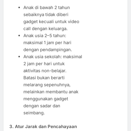
Anak di bawah 2 tahun
sebaiknya tidak diberi
gadget kecuali untuk video
call dengan keluarga.
Anak usia 2–5 tahun:
maksimal 1 jam per hari
dengan pendampingan.
Anak usia sekolah: maksimal
2 jam per hari untuk
aktivitas non-belajar.
Batasi bukan berarti
melarang sepenuhnya,
melainkan membantu anak
menggunakan gadget
dengan sadar dan
seimbang.
3.
Atur Jarak dan Pencahayaan