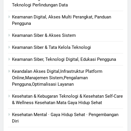
Teknologi Perlindungan Data
Keamanan Digital, Akses Multi Perangkat, Panduan
Pengguna
Keamanan Siber & Akses Sistem
Keamanan Siber & Tata Kelola Teknologi
Keamanan Siber, Teknologi Digital, Edukasi Pengguna
Keandalan Akses Digital,Infrastruktur Platform
Online,Manajemen Sistem,Pengalaman
Pengguna,Optimalisasi Layanan
Kesehatan & Kebugaran Teknologi & Kesehatan Self-Care
& Wellness Kesehatan Mata Gaya Hidup Sehat
Kesehatan Mental · Gaya Hidup Sehat · Pengembangan
Diri