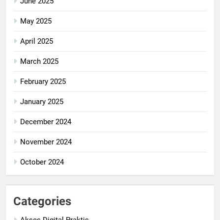
June 2025
May 2025
April 2025
March 2025
February 2025
January 2025
December 2024
November 2024
October 2024
Categories
Akses Digital Praktis