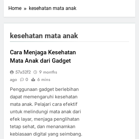
Home
kesehatan mata anak
kesehatan mata anak
Cara Menjaga Kesehatan
Mata Anak dari Gadget
57a52f2
9 months
ago
0
6 mins
Penggunaan gadget berlebihan
dapat memengaruhi kesehatan
mata anak. Pelajari cara efektif
untuk melindungi mata anak dari
efek layar, menjaga penglihatan
tetap sehat, dan menanamkan
kebiasaan digital yang seimbang.