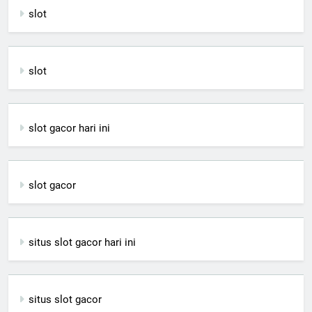
slot
slot
slot gacor hari ini
slot gacor
situs slot gacor hari ini
situs slot gacor