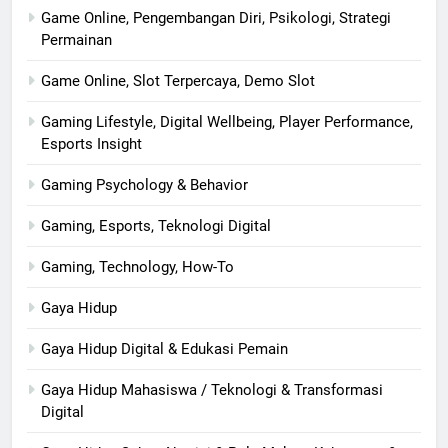
Game Online, Pengembangan Diri, Psikologi, Strategi
Permainan
Game Online, Slot Terpercaya, Demo Slot
Gaming Lifestyle, Digital Wellbeing, Player Performance,
Esports Insight
Gaming Psychology & Behavior
Gaming, Esports, Teknologi Digital
Gaming, Technology, How-To
Gaya Hidup
Gaya Hidup Digital & Edukasi Pemain
Gaya Hidup Mahasiswa / Teknologi & Transformasi
Digital