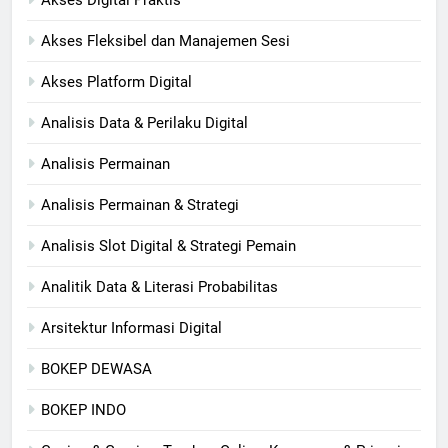
Akses Fleksibel dan Manajemen Sesi
Akses Platform Digital
Analisis Data & Perilaku Digital
Analisis Permainan
Analisis Permainan & Strategi
Analisis Slot Digital & Strategi Pemain
Analitik Data & Literasi Probabilitas
Arsitektur Informasi Digital
BOKEP DEWASA
BOKEP INDO