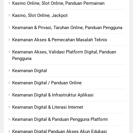
Kasino Online, Slot Online, Panduan Permainan
Kasino, Slot Online, Jackpot
Keamanan & Privasi, Taruhan Online, Panduan Pengguna
Keamanan Akses & Pemecahan Masalah Teknis
Keamanan Akses, Validasi Platform Digital, Panduan
Pengguna
Keamanan Digital
Keamanan Digital / Panduan Online
Keamanan Digital & Infrastruktur Aplikasi
Keamanan Digital & Literasi Internet
Keamanan Digital & Panduan Pengguna Platform
Keamanan Digital Panduan Akses Akun Edukasi