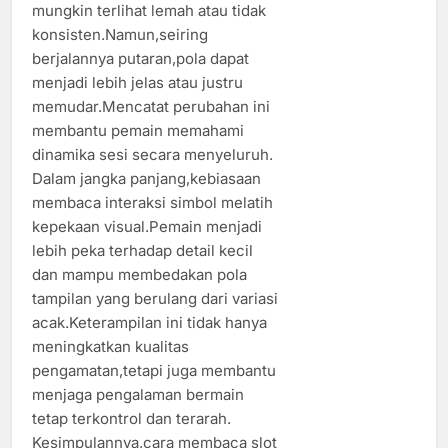
mungkin terlihat lemah atau tidak
konsisten.Namun,seiring
berjalannya putaran,pola dapat
menjadi lebih jelas atau justru
memudar.Mencatat perubahan ini
membantu pemain memahami
dinamika sesi secara menyeluruh.
Dalam jangka panjang,kebiasaan
membaca interaksi simbol melatih
kepekaan visual.Pemain menjadi
lebih peka terhadap detail kecil
dan mampu membedakan pola
tampilan yang berulang dari variasi
acak.Keterampilan ini tidak hanya
meningkatkan kualitas
pengamatan,tetapi juga membantu
menjaga pengalaman bermain
tetap terkontrol dan terarah.
Kesimpulannya,cara membaca slot