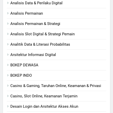
Analisis Data & Perilaku Digital
Analisis Permainan
Analisis Permainan & Strategi
Analisis Slot Digital & Strategi Pemain
Analitik Data & Literasi Probabilitas
Arsitektur Informasi Digital
BOKEP DEWASA
BOKEP INDO
Casino & Gaming, Taruhan Online, Keamanan & Privasi
Casino, Slot Online, Keamanan Terjamin
Desain Login dan Arsitektur Akses Akun