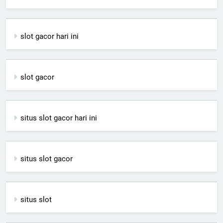
slot gacor hari ini
slot gacor
situs slot gacor hari ini
situs slot gacor
situs slot