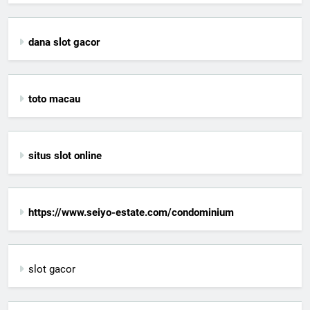
dana slot gacor
toto macau
situs slot online
https://www.seiyo-estate.com/condominium
slot gacor