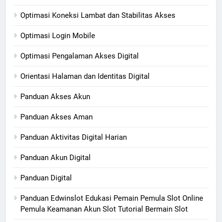
Optimasi Koneksi Lambat dan Stabilitas Akses
Optimasi Login Mobile
Optimasi Pengalaman Akses Digital
Orientasi Halaman dan Identitas Digital
Panduan Akses Akun
Panduan Akses Aman
Panduan Aktivitas Digital Harian
Panduan Akun Digital
Panduan Digital
Panduan Edwinslot Edukasi Pemain Pemula Slot Online
Pemula Keamanan Akun Slot Tutorial Bermain Slot