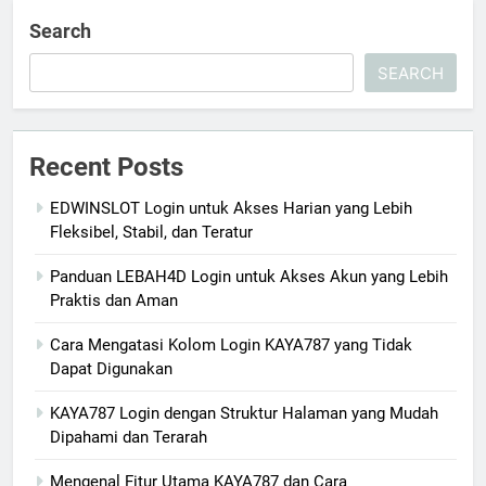
Search
SEARCH
Recent Posts
EDWINSLOT Login untuk Akses Harian yang Lebih
Fleksibel, Stabil, dan Teratur
Panduan LEBAH4D Login untuk Akses Akun yang Lebih
Praktis dan Aman
Cara Mengatasi Kolom Login KAYA787 yang Tidak
Dapat Digunakan
KAYA787 Login dengan Struktur Halaman yang Mudah
Dipahami dan Terarah
Mengenal Fitur Utama KAYA787 dan Cara