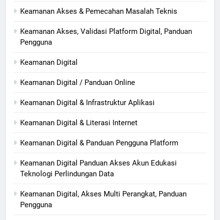
Keamanan Akses & Pemecahan Masalah Teknis
Keamanan Akses, Validasi Platform Digital, Panduan
Pengguna
Keamanan Digital
Keamanan Digital / Panduan Online
Keamanan Digital & Infrastruktur Aplikasi
Keamanan Digital & Literasi Internet
Keamanan Digital & Panduan Pengguna Platform
Keamanan Digital Panduan Akses Akun Edukasi
Teknologi Perlindungan Data
Keamanan Digital, Akses Multi Perangkat, Panduan
Pengguna