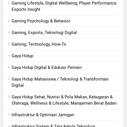
Gaming Lifestyle, Digital Wellbeing, Player Performance,
Esports Insight
Gaming Psychology & Behavior
Gaming, Esports, Teknologi Digital
Gaming, Technology, How-To
Gaya Hidup
Gaya Hidup Digital & Edukasi Pemain
Gaya Hidup Mahasiswa / Teknologi & Transformasi
Digital
Gaya Hidup Sehat, Nutrisi & Pola Makan, Kebugaran &
Olahraga, Wellness & Lifestyle, Manajemen Berat Badan
Infrastruktur & Optimasi Jaringan
Infrastruktur Sistem & Tata Kelola Teknologi