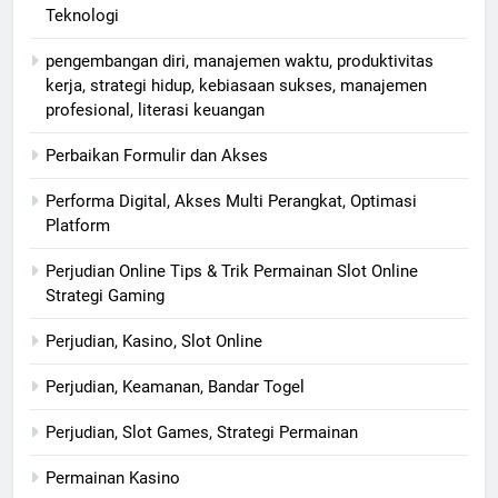
Teknologi
pengembangan diri, manajemen waktu, produktivitas
kerja, strategi hidup, kebiasaan sukses, manajemen
profesional, literasi keuangan
Perbaikan Formulir dan Akses
Performa Digital, Akses Multi Perangkat, Optimasi
Platform
Perjudian Online Tips & Trik Permainan Slot Online
Strategi Gaming
Perjudian, Kasino, Slot Online
Perjudian, Keamanan, Bandar Togel
Perjudian, Slot Games, Strategi Permainan
Permainan Kasino