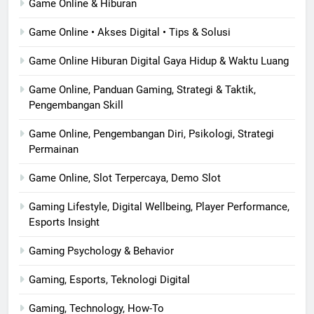
Game Online & Hiburan
Game Online • Akses Digital • Tips & Solusi
Game Online Hiburan Digital Gaya Hidup & Waktu Luang
Game Online, Panduan Gaming, Strategi & Taktik,
Pengembangan Skill
Game Online, Pengembangan Diri, Psikologi, Strategi
Permainan
Game Online, Slot Terpercaya, Demo Slot
Gaming Lifestyle, Digital Wellbeing, Player Performance,
Esports Insight
Gaming Psychology & Behavior
Gaming, Esports, Teknologi Digital
Gaming, Technology, How-To