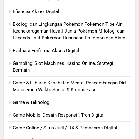
Efisiensi Akses Digital
Ekologi dan Lingkungan Pokémon Pokémon Tipe Air
Keanekaragaman Hayati Dunia Pokémon Mitologi dan
Legenda Laut Pokémon Hubungan Pokémon dan Alam
Evaluasi Performa Akses Digital
Gambling, Slot Machines, Kasino Online, Strategi
Bermain
Game & Hiburan Kesehatan Mental Pengembangan Diri
Manajemen Waktu Sosial & Komunikasi
Game & Teknologi
Game Mobile, Desain Responsif, Tren Digital
Game Online / Situs Judi / UX & Pemasaran Digital