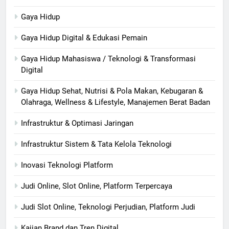
Gaya Hidup
Gaya Hidup Digital & Edukasi Pemain
Gaya Hidup Mahasiswa / Teknologi & Transformasi
Digital
Gaya Hidup Sehat, Nutrisi & Pola Makan, Kebugaran &
Olahraga, Wellness & Lifestyle, Manajemen Berat Badan
Infrastruktur & Optimasi Jaringan
Infrastruktur Sistem & Tata Kelola Teknologi
Inovasi Teknologi Platform
Judi Online, Slot Online, Platform Terpercaya
Judi Slot Online, Teknologi Perjudian, Platform Judi
Kajian Brand dan Tren Digital