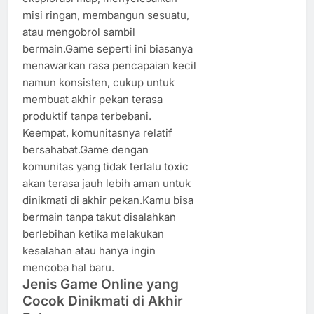
misi ringan, membangun sesuatu,
atau mengobrol sambil
bermain.Game seperti ini biasanya
menawarkan rasa pencapaian kecil
namun konsisten, cukup untuk
membuat akhir pekan terasa
produktif tanpa terbebani.
Keempat, komunitasnya relatif
bersahabat.Game dengan
komunitas yang tidak terlalu toxic
akan terasa jauh lebih aman untuk
dinikmati di akhir pekan.Kamu bisa
bermain tanpa takut disalahkan
berlebihan ketika melakukan
kesalahan atau hanya ingin
mencoba hal baru.
Jenis Game Online yang
Cocok Dinikmati di Akhir