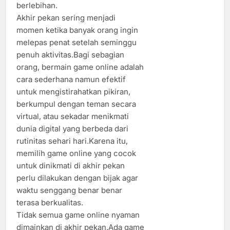
berlebihan.
Akhir pekan sering menjadi
momen ketika banyak orang ingin
melepas penat setelah seminggu
penuh aktivitas.Bagi sebagian
orang, bermain game online adalah
cara sederhana namun efektif
untuk mengistirahatkan pikiran,
berkumpul dengan teman secara
virtual, atau sekadar menikmati
dunia digital yang berbeda dari
rutinitas sehari hari.Karena itu,
memilih game online yang cocok
untuk dinikmati di akhir pekan
perlu dilakukan dengan bijak agar
waktu senggang benar benar
terasa berkualitas.
Tidak semua game online nyaman
dimainkan di akhir pekan.Ada game