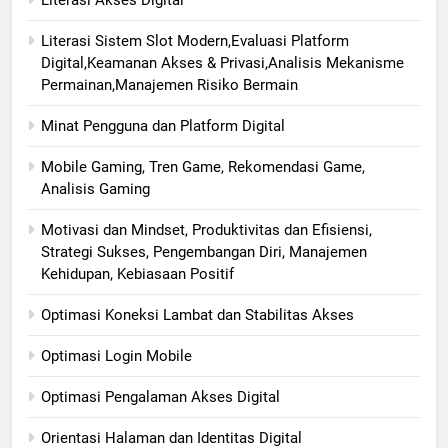
Literasi Akses Digital
Literasi Sistem Slot Modern,Evaluasi Platform
Digital,Keamanan Akses & Privasi,Analisis Mekanisme
Permainan,Manajemen Risiko Bermain
Minat Pengguna dan Platform Digital
Mobile Gaming, Tren Game, Rekomendasi Game,
Analisis Gaming
Motivasi dan Mindset, Produktivitas dan Efisiensi,
Strategi Sukses, Pengembangan Diri, Manajemen
Kehidupan, Kebiasaan Positif
Optimasi Koneksi Lambat dan Stabilitas Akses
Optimasi Login Mobile
Optimasi Pengalaman Akses Digital
Orientasi Halaman dan Identitas Digital