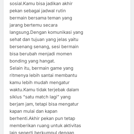
sosial.Kamu bisa jadikan akhir
pekan sebagai jadwal rutin
bermain bersama teman yang
jarang bertemu secara
langsung.Dengan komunikasi yang
sehat dan tujuan yang jelas yaitu
bersenang senang, sesi bermain
bisa berubah menjadi momen
bonding yang hangat.
Selain itu, bermain game yang
ritmenya lebih santai membantu
kamu lebih mudah mengatur
waktu.Kamu tidak terjebak dalam
siklus “satu match lagi” yang
berjam jam, tetapi bisa mengatur
kapan mulai dan kapan
berhenti.Akhir pekan pun tetap
memberikan ruang untuk aktivitas
lain seperti berkumpul dengan