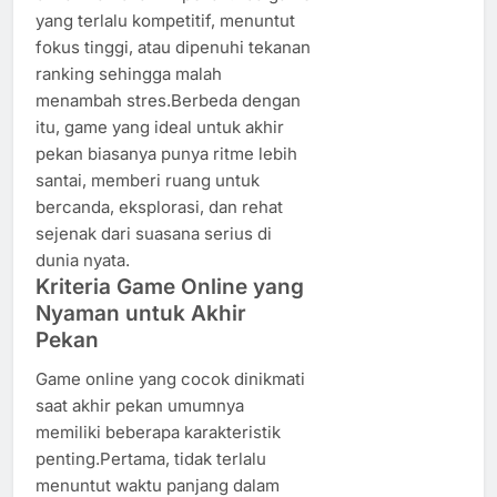
yang terlalu kompetitif, menuntut
fokus tinggi, atau dipenuhi tekanan
ranking sehingga malah
menambah stres.Berbeda dengan
itu, game yang ideal untuk akhir
pekan biasanya punya ritme lebih
santai, memberi ruang untuk
bercanda, eksplorasi, dan rehat
sejenak dari suasana serius di
dunia nyata.
Kriteria Game Online yang
Nyaman untuk Akhir
Pekan
Game online yang cocok dinikmati
saat akhir pekan umumnya
memiliki beberapa karakteristik
penting.Pertama, tidak terlalu
menuntut waktu panjang dalam