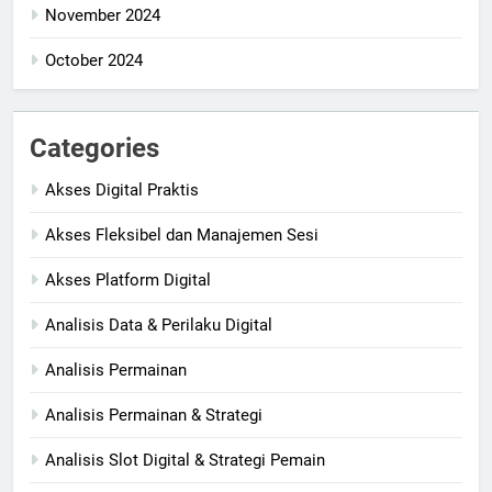
November 2024
October 2024
Categories
Akses Digital Praktis
Akses Fleksibel dan Manajemen Sesi
Akses Platform Digital
Analisis Data & Perilaku Digital
Analisis Permainan
Analisis Permainan & Strategi
Analisis Slot Digital & Strategi Pemain