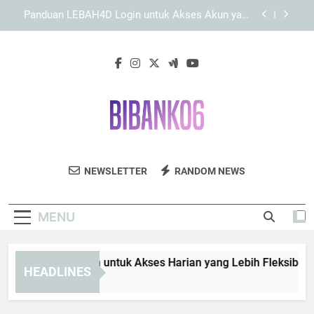
Skip
Cara Mengatasi Kolom Login KAYA787 yang
to
Tidak Dapat Digunakan
content
KAYA787 Login dengan Struktur Halaman yang
Mudah Dipahami dan Terarah
EDWINSLOT Login untuk Akses Harian yang
Lebih Fleksibel, Stabil, dan Teratur
Panduan LEBAH4D Login untuk Akses Akun yang
Lebih Praktis dan Aman
Cara Mengatasi Kolom Login KAYA787 yang
Tidak Dapat Digunakan
Bibanko6
Nikmati Berbagai Game Dan Hiburan Online
KAYA787 Login dengan Struktur Halaman yang
NEWSLETTER
RANDOM NEWS
Mudah Dipahami dan Terarah
Di Bibanko6. Tempat Seru Untuk Para
Gamer.
MENU
WINSLOT Login untuk Akses Harian yang Lebih Fleksibel, Stabi
HEADLINES
Weeks Ago