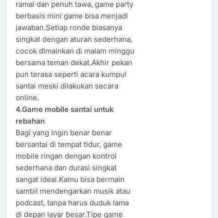
ramai dan penuh tawa, game party
berbasis mini game bisa menjadi
jawaban.Setiap ronde biasanya
singkat dengan aturan sederhana,
cocok dimainkan di malam minggu
bersama teman dekat.Akhir pekan
pun terasa seperti acara kumpul
santai meski dilakukan secara
online.
4.Game mobile santai untuk
rebahan
Bagi yang ingin benar benar
bersantai di tempat tidur, game
mobile ringan dengan kontrol
sederhana dan durasi singkat
sangat ideal.Kamu bisa bermain
sambil mendengarkan musik atau
podcast, tanpa harus duduk lama
di depan layar besar.Tipe game