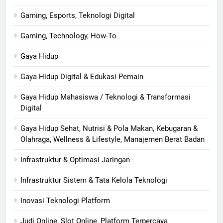
Gaming, Esports, Teknologi Digital
Gaming, Technology, How-To
Gaya Hidup
Gaya Hidup Digital & Edukasi Pemain
Gaya Hidup Mahasiswa / Teknologi & Transformasi
Digital
Gaya Hidup Sehat, Nutrisi & Pola Makan, Kebugaran &
Olahraga, Wellness & Lifestyle, Manajemen Berat Badan
Infrastruktur & Optimasi Jaringan
Infrastruktur Sistem & Tata Kelola Teknologi
Inovasi Teknologi Platform
Judi Online, Slot Online, Platform Terpercaya