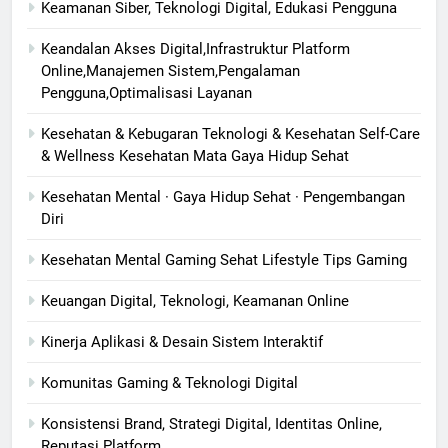
Keamanan Siber, Teknologi Digital, Edukasi Pengguna
Keandalan Akses Digital,Infrastruktur Platform
Online,Manajemen Sistem,Pengalaman
Pengguna,Optimalisasi Layanan
Kesehatan & Kebugaran Teknologi & Kesehatan Self-Care
& Wellness Kesehatan Mata Gaya Hidup Sehat
Kesehatan Mental · Gaya Hidup Sehat · Pengembangan
Diri
Kesehatan Mental Gaming Sehat Lifestyle Tips Gaming
Keuangan Digital, Teknologi, Keamanan Online
Kinerja Aplikasi & Desain Sistem Interaktif
Komunitas Gaming & Teknologi Digital
Konsistensi Brand, Strategi Digital, Identitas Online,
Reputasi Platform