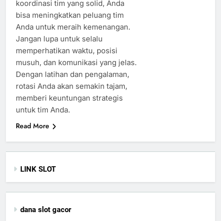
koordinasi tim yang solid, Anda
bisa meningkatkan peluang tim
Anda untuk meraih kemenangan.
Jangan lupa untuk selalu
memperhatikan waktu, posisi
musuh, dan komunikasi yang jelas.
Dengan latihan dan pengalaman,
rotasi Anda akan semakin tajam,
memberi keuntungan strategis
untuk tim Anda.
Read More
LINK SLOT
dana slot gacor