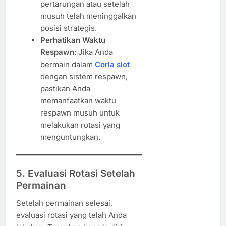
pertarungan atau setelah
musuh telah meninggalkan
posisi strategis.
Perhatikan Waktu
Respawn
: Jika Anda
bermain dalam
Corla slot
dengan sistem respawn,
pastikan Anda
memanfaatkan waktu
respawn musuh untuk
melakukan rotasi yang
menguntungkan.
5. Evaluasi Rotasi Setelah
Permainan
Setelah permainan selesai,
evaluasi rotasi yang telah Anda