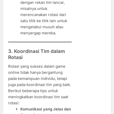
dengan rekan tim lancar,
misalnya untuk
merencanakan rotasi dari
satu titik ke titik lain untuk
mengelabui musuh atau
menyergap mereka.
3. Koordinasi Tim dalam
Rotasi
Rotasi yang sukses dalam game
online tidak hanya bergantung
pada kemampuan individu, tetapi
juga pada koordinasi tim yang baik.
Berikut beberapa tips untuk
meningkatkan koordinasi tim saat
rotasi:
Komunikasi yang Jelas dan