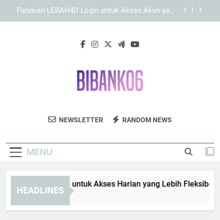
Skip
Cara Mengatasi Kolom Login KAYA787 yang
to
Tidak Dapat Digunakan
content
KAYA787 Login dengan Struktur Halaman yang
Mudah Dipahami dan Terarah
EDWINSLOT Login untuk Akses Harian yang
Lebih Fleksibel, Stabil, dan Teratur
Panduan LEBAH4D Login untuk Akses Akun yang
Lebih Praktis dan Aman
Cara Mengatasi Kolom Login KAYA787 yang
Tidak Dapat Digunakan
Bibanko6
Nikmati Berbagai Game Dan Hiburan Online
KAYA787 Login dengan Struktur Halaman yang
NEWSLETTER
RANDOM NEWS
Mudah Dipahami dan Terarah
Di Bibanko6. Tempat Seru Untuk Para
Gamer.
MENU
WINSLOT Login untuk Akses Harian yang Lebih Fleksibel, Stabi
HEADLINES
Weeks Ago