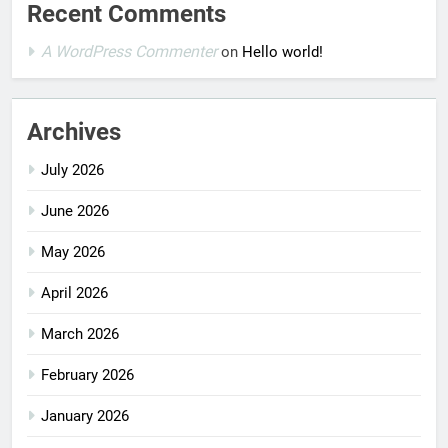
Recent Comments
A WordPress Commenter
on
Hello world!
Archives
July 2026
June 2026
May 2026
April 2026
March 2026
February 2026
January 2026