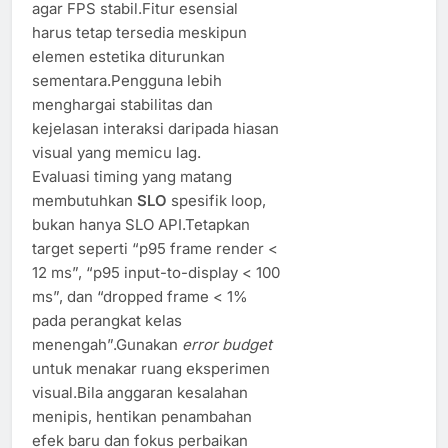
agar FPS stabil.Fitur esensial
harus tetap tersedia meskipun
elemen estetika diturunkan
sementara.Pengguna lebih
menghargai stabilitas dan
kejelasan interaksi daripada hiasan
visual yang memicu lag.
Evaluasi timing yang matang
membutuhkan
SLO
spesifik loop,
bukan hanya SLO API.Tetapkan
target seperti “p95 frame render <
12 ms”, “p95 input-to-display < 100
ms”, dan “dropped frame < 1%
pada perangkat kelas
menengah”.Gunakan
error budget
untuk menakar ruang eksperimen
visual.Bila anggaran kesalahan
menipis, hentikan penambahan
efek baru dan fokus perbaikan