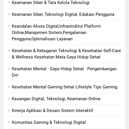
Keamanan Siber & Tata Kelola Teknologi
Keamanan Siber, Teknologi Digital, Edukasi Pengguna
Keandalan Akses Digital,Infrastruktur Platform
Online,Manajemen Sistem,Pengalaman
Pengguna,Optimalisasi Layanan
Kesehatan & Kebugaran Teknologi & Kesehatan Self-Care
& Wellness Kesehatan Mata Gaya Hidup Sehat
Kesehatan Mental · Gaya Hidup Sehat · Pengembangan
Diri
Kesehatan Mental Gaming Sehat Lifestyle Tips Gaming
Keuangan Digital, Teknologi, Keamanan Online
Kinerja Aplikasi & Desain Sistem Interaktif
Komunitas Gaming & Teknologi Digital