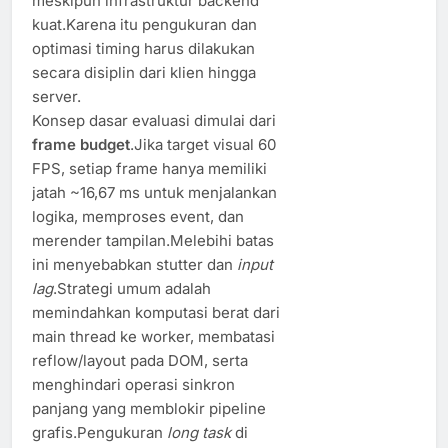
meskipun infrastruktur backend
kuat.Karena itu pengukuran dan
optimasi timing harus dilakukan
secara disiplin dari klien hingga
server.
Konsep dasar evaluasi dimulai dari
frame budget
.Jika target visual 60
FPS, setiap frame hanya memiliki
jatah ~16,67 ms untuk menjalankan
logika, memproses event, dan
merender tampilan.Melebihi batas
ini menyebabkan stutter dan
input
lag
.Strategi umum adalah
memindahkan komputasi berat dari
main thread ke worker, membatasi
reflow/layout pada DOM, serta
menghindari operasi sinkron
panjang yang memblokir pipeline
grafis.Pengukuran
long task
di