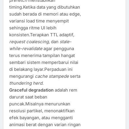
prefetch
menstabilkan
timing.Ketika data yang dibutuhkan
sudah berada di memori atau edge,
variansi load time menyempit
sehingga ritme UI lebih
konsisten.Terapkan TTL adaptif,
request coalescing
, dan
stale-
while-revalidate
agar pengguna
terus menerima tampilan hangat
sembari sistem memperbarui nilai
di belakang layar.Perpaduan ini
mengurangi
cache stampede
serta
thundering herd
.
Graceful degradation
adalah rem
darurat saat beban
puncak.Misalnya menurunkan
resolusi partikel, menonaktifkan
efek bayangan, atau mengganti
animasi berat dengan varian ringan