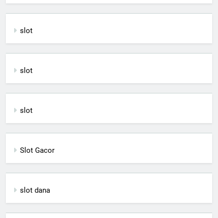
slot
slot
slot
Slot Gacor
slot dana