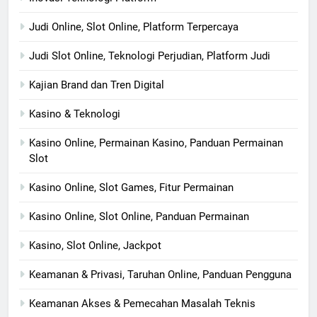
Judi Online, Slot Online, Platform Terpercaya
Judi Slot Online, Teknologi Perjudian, Platform Judi
Kajian Brand dan Tren Digital
Kasino & Teknologi
Kasino Online, Permainan Kasino, Panduan Permainan
Slot
Kasino Online, Slot Games, Fitur Permainan
Kasino Online, Slot Online, Panduan Permainan
Kasino, Slot Online, Jackpot
Keamanan & Privasi, Taruhan Online, Panduan Pengguna
Keamanan Akses & Pemecahan Masalah Teknis