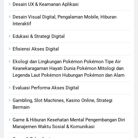
Desain UX & Keamanan Aplikasi
Desain Visual Digital, Pengalaman Mobile, Hiburan
Interaktif
Edukasi & Strategi Digital
Efisiensi Akses Digital
Ekologi dan Lingkungan Pokémon Pokémon Tipe Air
Keanekaragaman Hayati Dunia Pokémon Mitologi dan
Legenda Laut Pokémon Hubungan Pokémon dan Alam
Evaluasi Performa Akses Digital
Gambling, Slot Machines, Kasino Online, Strategi
Bermain
Game & Hiburan Kesehatan Mental Pengembangan Diri
Manajemen Waktu Sosial & Komunikasi