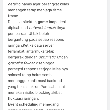
detail
dinamis agar perangkat kelas
menengah tetap menjaga ritme
frame.
Di sisi arsitektur,
game loop
ideal
dipisah dari
network loop
.Artinya
pembaruan UI tak boleh
bergantung pada setiap respons
jaringan.Ketika data server
terlambat, antarmuka tetap
bergerak dengan
optimistic UI
dan
graceful fallback
sehingga
persepsi respons terjaga.Misalnya
animasi tetap halus sambil
menunggu konfirmasi backend
yang tiba asinkron.Pemisahan ini
menekan risiko blocking akibat
fluktuasi jaringan.
Event scheduling
memegang