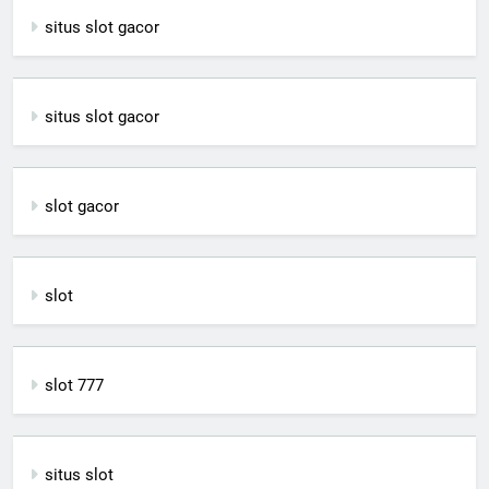
situs slot gacor
situs slot gacor
slot gacor
slot
slot 777
situs slot