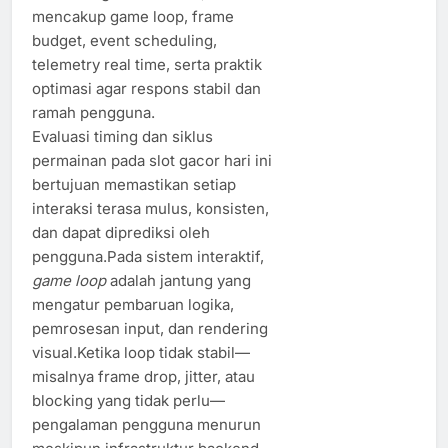
mencakup game loop, frame
budget, event scheduling,
telemetry real time, serta praktik
optimasi agar respons stabil dan
ramah pengguna.
Evaluasi timing dan siklus
permainan pada slot gacor hari ini
bertujuan memastikan setiap
interaksi terasa mulus, konsisten,
dan dapat diprediksi oleh
pengguna.Pada sistem interaktif,
game loop
adalah jantung yang
mengatur pembaruan logika,
pemrosesan input, dan rendering
visual.Ketika loop tidak stabil—
misalnya frame drop, jitter, atau
blocking yang tidak perlu—
pengalaman pengguna menurun