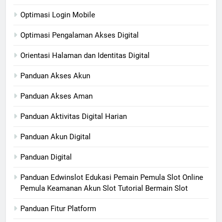
Optimasi Login Mobile
Optimasi Pengalaman Akses Digital
Orientasi Halaman dan Identitas Digital
Panduan Akses Akun
Panduan Akses Aman
Panduan Aktivitas Digital Harian
Panduan Akun Digital
Panduan Digital
Panduan Edwinslot Edukasi Pemain Pemula Slot Online
Pemula Keamanan Akun Slot Tutorial Bermain Slot
Panduan Fitur Platform